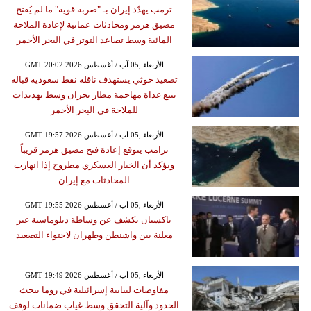
ترمب يهدّد إيران بـ "ضربة قوية" ما لم يُفتح
مضيق هرمز ومحادثات عمانية لإعادة الملاحة
المائية وسط تصاعد التوتر في البحر الأحمر
GMT 20:02 2026 الأربعاء ,05 آب / أغسطس
تصعيد حوثي يستهدف ناقلة نفط سعودية قبالة
ينبع غداة مهاجمة مطار نجران وسط تهديدات
للملاحة في البحر الأحمر
GMT 19:57 2026 الأربعاء ,05 آب / أغسطس
ترامب يتوقع إعادة فتح مضيق هرمز قريباً
ويؤكد أن الخيار العسكري مطروح إذا انهارت
المحادثات مع إيران
GMT 19:55 2026 الأربعاء ,05 آب / أغسطس
باكستان تكشف عن وساطة دبلوماسية غير
معلنة بين واشنطن وطهران لاحتواء التصعيد
GMT 19:49 2026 الأربعاء ,05 آب / أغسطس
مفاوضات لبنانية إسرائيلية في روما تبحث
الحدود وآلية التحقق وسط غياب ضمانات لوقف