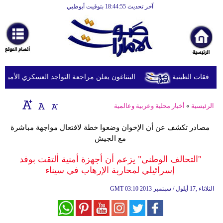
آخر تحديث 18:44:55 بتوقيت أبوظبي
الرئيسية
أخبارعاجلة
رياضة
ثقافة
البنتاغون يعلن مراجعة التواجد العسكري الأميركي ف
إقتصاد
الرئيسية
»
أخبار محلية وعربية وعالمية
فن
مصادر تكشف عن أن الإخوان وضعوا خطة لافتعال مواجهة مباشرة
وموسيقى
مع الجيش
أزياء
''التحالف الوطني" يزعم أن أجهزة أمنية ألتقت بوفد
إسرائيلي لمحاربة الإرهاب في سيناء
صحة
03:10 2013 الثلاثاء ,17 أيلول / سبتمبر
GMT
وتغذية
سياحة