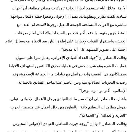
مدوَّنات
الأزمة، وخلال أيام سنسمع أخبارا إيجابية". وذكرت مصادر مطلعة، أن "جهات
سيادية تلقت تقارير ومعلومات، تفيد أن الإخوان وضعوا خطة لافتعال مواجهة
أبراج
مباشرة مع القوات المسلحة، الجمعة المقبل، وجرها لاستخدام العنف مع
فيديو
المتظاهرين منهم، والدفع بأكبر عدد من السيدات والأطفال أمام مدرعات
الجيش، واستفزاز القوات لإجبارها على إطلاق النار، بعد الاتفاق مع وسائل إعلام
سيارات
أجنبية على تصوير المشهد على أنه مذبحة".
وقالت المصادر إن "جهاد الحداد القيادي الإخواني، يعمل سرا على تمويل
عمليات العنف، وهو شريك خفي فى عمليات حرق الكنائس واستهداف الأقباط
وممتلكاتهم في الصعيد، وانه يتواصل مع قيادات من الجماعة الإسلامية، وقد
رصدت التحريات اتصالاتٍ بينه وبين عاصم عبدالماجد، القيادي بالجماعة
الإسلامية، أكثر من مرة مؤخرا".
وأشارت المصادر إلى أن "حسن مالك القيادى ورجل الأعمال الإخواني، تولى
تمويل مظاهرات التنظيم كافة ، بالتعاون مع رجال أعمال غير منضمين لحزب
"الحرية والعدالة" أو "الجماعة".
وقالت المصادر ذاتها إن "زوجة خيرت الشاطر، القيادي الإخواني المحبوس،
عقدَتْ أكثر من اجتماع مع زوجة الرئيس المعزول محمد مرسي، بحضور خديجة