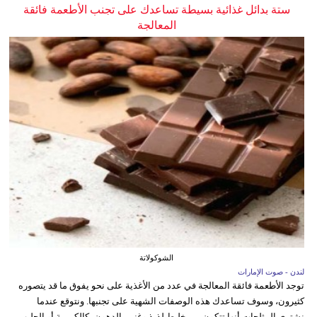
ستة بدائل غذائية بسيطة تساعدك على تجنب الأطعمة فائقة
المعالجة
الشوكولاتة
لندن - صوت الإمارات
توجد الأطعمة فائقة المعالجة في عدد من الأغذية على نحو يفوق ما قد يتصوره
كثيرون، وسوف تساعدك هذه الوصفات الشهية على تجنبها. ونتوقع عندما
نشتري المثلجات أنها تتكون من خليط لذيذ وغني بالدهون، كالكريمة أو الحليب،