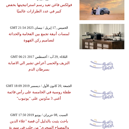
فولكس فاغن تعيد رسم استراتيجيتها بخفض
كبير في عدد الطرازات عالميًا
GMT 21:54 2025 الخميس ,17 إبريل / نيسان
لمسات أنيقة تجمع بين الفخامة والحداثة
لتصاميم ركن القهوة
GMT 06:21 2017 الثلاثاء ,29 آب / أغسطس
النزيف والحمى أعراض تشير الي الاصابة
بسرطان الدم
GMT 18:09 2019 الجمعة ,20 كانون الأول / ديسمبر
طفلة روسية في الخامسة على رأس قائمة
أغنى 3 مدّونين على "يوتيوب"
GMT 17:50 2019 السبت ,08 حزيران / يونيو
باحث يثبت بالدليل أن قصة "علاء الدين
والمصباح السحري" من حلب في سورية