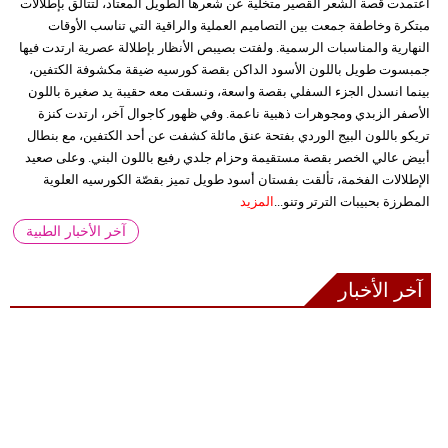
اعتمدت قصة الشعر القصير متخلية عن شعرها الطويل المعتاد، لتتألق بإطلالات
مبتكرة وخاطفة جمعت بين التصاميم العملية والراقية التي تناسب الأوقات
النهارية والمناسبات الرسمية. ولفتت بصيبص الأنظار بإطلالة عصرية ارتدت فيها
جمبسوت طويل باللون الأسود الداكن بقصة كورسيه ضيقة مكشوفة الكتفين،
بينما انسدل الجزء السفلي بقصة واسعة، ونسقت معه حقيبة يد صغيرة باللون
الأصفر الزبدي ومجوهرات ذهبية ناعمة. وفي ظهور كاجوال آخر، ارتدت كنزة
تريكو باللون البيج الوردي بفتحة عنق مائلة كشفت عن أحد الكتفين، مع بنطال
أبيض عالي الخصر بقصة مستقيمة وحزام جلدي رفيع باللون البني. وعلى صعيد
الإطلالات الفخمة، تألقت بفستان أسود طويل تميز بقصّة الكورسيه العلوية
المطرزة بحبيبات الترتر وتنو...
المزيد
آخر الأخبار الطبية
آخر الأخبار