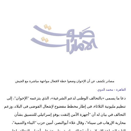
وسفر
ديكور
أخبار
إعلام
تعليم
مرأة
أزياء
مصادر تكشف عن أن الإخوان وضعوا خطة لافتعال مواجهة مباشرة مع الجيش
إسلامية
القاهرة - محمد الدوي
دعا ما يسمى «بالتحالف الوطنى لدعم الشرعية»، الذي يتزعمه "الإخوان"، إلى
علوم
تنظيم مليونية الثلاثاء، فى إطار مخطط مفضوح لإشعال الفوضى فى البلاد، وزعم
وتكنولوجيا
التحالف في بيان له أن "أجهزة الأمن إلتقت بوفدٍ إسرائيلي للتنسيق بشأن
بيئة
محاربة الإرهاب فى سيناء"، وقال علاء أبوالنصر، أمين حزب "البناء والتنمية"،
التابع للجماعة الإسلامية أن "هناك مبادرة مطروحة على أحزاب التحالف لحل