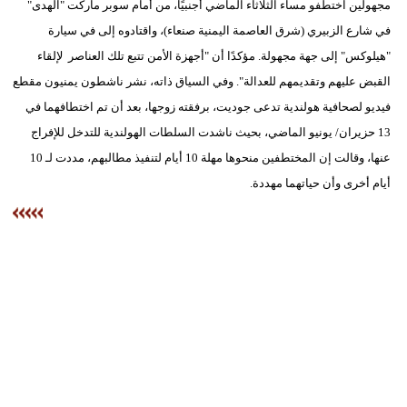
مجهولين اختطفو مساء الثلاثاء الماضي أجنبيًا، من أمام سوبر ماركت "الهدى"
مدوَّنات
في شارع الزبيري (شرق العاصمة اليمنية صنعاء)، واقتادوه إلى في سيارة
أبراج
"هيلوكس" إلى جهة مجهولة. مؤكدًا أن "أجهزة الأمن تتبع تلك العناصر لإلقاء
القبض عليهم وتقديمهم للعدالة". وفي السياق ذاته، نشر ناشطون يمنيون مقطع
فيديو
فيديو لصحافية هولندية تدعى جوديت، برفقته زوجها، بعد أن تم اختطافهما في
سيارات
13 حزيران/ يونيو الماضي، بحيث ناشدت السلطات الهولندية للتدخل للإفراج
عنها، وقالت إن المختطفين منحوها مهلة 10 أيام لتنفيذ مطالبهم، مددت لـ 10
أيام أخرى وأن حياتهما مهددة.