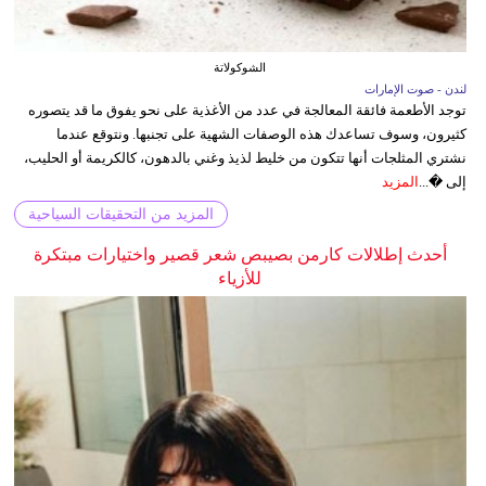
الشوكولاتة
لندن - صوت الإمارات
توجد الأطعمة فائقة المعالجة في عدد من الأغذية على نحو يفوق ما قد يتصوره
كثيرون، وسوف تساعدك هذه الوصفات الشهية على تجنبها. ونتوقع عندما
نشتري المثلجات أنها تتكون من خليط لذيذ وغني بالدهون، كالكريمة أو الحليب،
إلى �...
المزيد
المزيد من التحقيقات السياحية
أحدث إطلالات كارمن بصيبص شعر قصير واختيارات مبتكرة
للأزياء