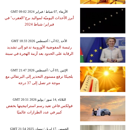
GMT 09:02 2024 الأربعاء ,07 شباط / فبراير
أبرز الأحداث اليوميّة لمواليد برج"العقرب" في
فبراير/ شباط 2024
GMT 18:33 2026 الأحد ,02 آب / أغسطس
رئيسة المفوضية الأوروبية تدعو إلى تشديد
الرقابة على الحدود بعد أزمة الهجرة في سبتة
GMT 21:47 2026 الإثنين ,03 آب / أغسطس
بلجيكا ترفع مستوى التحذير إلى البرتقالي مع
موجة حر تصل إلى 37 درجة
GMT 20:51 2026 الثلاثاء ,14 تموز / يوليو
فولكس فاغن تعيد رسم استراتيجيتها بخفض
كبير في عدد الطرازات عالميًا
GMT 21:54 2025 الخميس ,17 إبريل / نيسان