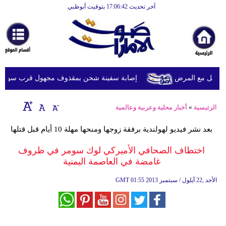
آخر تحديث 17:06:42 بتوقيت أبوظبي
الرئيسية
أخبارعاجلة
رياضة
ثقافة
ويل مع المرض
إصابة سفينة شحن بمقذوف مجهول قرب سواحل عُما
إقتصاد
الرئيسية
»
أخبار محلية وعربية وعالمية
فن
بعد نشر فيديو لهولندية برفقة زوجها ومنحها مهلة 10 أيام قبل قتلها
وموسيقى
اختطاف الصحافي الأميركي لوك سومر في ظروف
أزياء
غامضة في العاصمة اليمنية
صحة
01:55 2013 الأحد ,22 أيلول / سبتمبر
GMT
وتغذية
سياحة