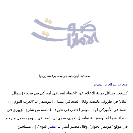
وسفر
ديكور
أخبار
إعلام
تعليم
مرأة
الصحافية الهولندية جوديت، برفقته زوجها
أزياء
صنعاء ـ عبد العزيز المعرس
إسلامية
كشفت وسائل يمنية للإعلام عن "اختفاء لصحافي أميركي في صنعاء (شمال
البلاد) في ظروف غامضة. وقال الصحافي غمدان اليوسفي لـ "العرب اليوم": إن
علوم
الصحافي الأميركي لوك سومر اختفى في ظروف غامضة من شارع الزبيري في
وتكنولوجيا
صنعاء. فيما لم يوضح أية تفاصيل أخرى، سوى أن الصحافي سومر، يعمل مترجم
بيئة
في موقع "مؤتمر الحوار". وقال مصدر أمني لـ "
مصر
اليوم": إن مسلحين