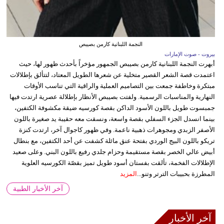
النجمة اللبنانية كارمن بصيبص
بيروت - صوت الإمارات
أبهرت النجمة اللبنانية كارمن بصيبص الجمهور مؤخراً بأحدث ظهور لها، حيث
اعتمدت قصة الشعر القصير متخلية عن شعرها الطويل المعتاد، لتتألق بإطلالات
مبتكرة وخاطفة جمعت بين التصاميم العملية والراقية التي تناسب الأوقات
النهارية والمناسبات الرسمية. ولفتت بصيبص الأنظار بإطلالة عصرية ارتدت فيها
جمبسوت طويل باللون الأسود الداكن بقصة كورسيه ضيقة مكشوفة الكتفين،
بينما انسدل الجزء السفلي بقصة واسعة، ونسقت معه حقيبة يد صغيرة باللون
الأصفر الزبدي ومجوهرات ذهبية ناعمة. وفي ظهور كاجوال آخر، ارتدت كنزة
تريكو باللون البيج الوردي بفتحة عنق مائلة كشفت عن أحد الكتفين، مع بنطال
أبيض عالي الخصر بقصة مستقيمة وحزام جلدي رفيع باللون البني. وعلى صعيد
الإطلالات الفخمة، تألقت بفستان أسود طويل تميز بقصّة الكورسيه العلوية
المطرزة بحبيبات الترتر وتنو...
المزيد
آخر الأخبار الطبية
آخر الأخبار