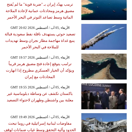
ترمب يهدّد إيران بـ "ضربة قوية" ما لم يُفتح
مضيق هرمز ومحادثات عمانية لإعادة الملاحة
المائية وسط تصاعد التوتر في البحر الأحمر
GMT 20:02 2026 الأربعاء ,05 آب / أغسطس
تصعيد حوثي يستهدف ناقلة نفط سعودية قبالة
ينبع غداة مهاجمة مطار نجران وسط تهديدات
للملاحة في البحر الأحمر
GMT 19:57 2026 الأربعاء ,05 آب / أغسطس
ترامب يتوقع إعادة فتح مضيق هرمز قريباً
ويؤكد أن الخيار العسكري مطروح إذا انهارت
المحادثات مع إيران
GMT 19:55 2026 الأربعاء ,05 آب / أغسطس
باكستان تكشف عن وساطة دبلوماسية غير
معلنة بين واشنطن وطهران لاحتواء التصعيد
GMT 19:49 2026 الأربعاء ,05 آب / أغسطس
مفاوضات لبنانية إسرائيلية في روما تبحث
الحدود وآلية التحقق وسط غياب ضمانات لوقف