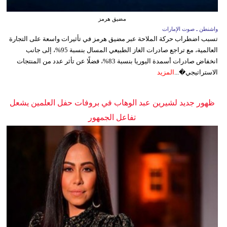
مضيق هرمز
واشنطن ـ صوت الإمارات
تسبب اضطراب حركة الملاحة عبر مضيق هرمز في تأثيرات واسعة على التجارة
العالمية، مع تراجع صادرات الغاز الطبيعي المسال بنسبة 95%، إلى جانب
انخفاض صادرات أسمدة اليوريا بنسبة 83%، فضلًا عن تأثر عدد من المنتجات
الاستراتيجي�...
المزيد
ظهور جديد لشيرين عبد الوهاب في بروفات حفل العلمين يشعل
تفاعل الجمهور