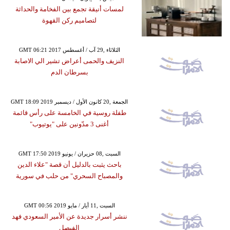
لمسات أنيقة تجمع بين الفخامة والحداثة
لتصاميم ركن القهوة
GMT 06:21 2017 الثلاثاء ,29 آب / أغسطس
النزيف والحمى أعراض تشير الي الاصابة
بسرطان الدم
GMT 18:09 2019 الجمعة ,20 كانون الأول / ديسمبر
طفلة روسية في الخامسة على رأس قائمة
أغنى 3 مدّونين على "يوتيوب"
GMT 17:50 2019 السبت ,08 حزيران / يونيو
باحث يثبت بالدليل أن قصة "علاء الدين
والمصباح السحري" من حلب في سورية
GMT 00:56 2019 السبت ,11 أيار / مايو
ننشر أسرار جديدة عن الأمير السعودي فهد
الفيصل