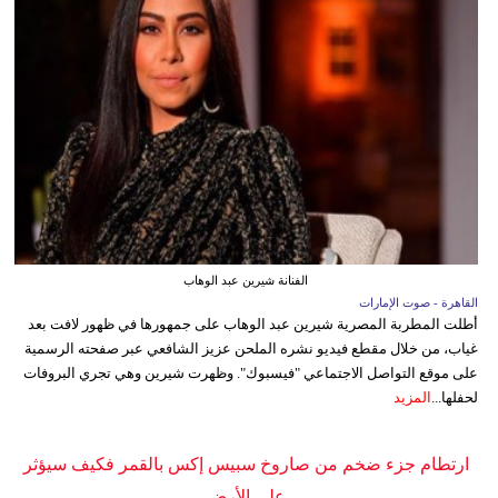
الفنانة شيرين عبد الوهاب
القاهرة - صوت الإمارات
أطلت المطربة المصرية شيرين عبد الوهاب على جمهورها في ظهور لافت بعد
غياب، من خلال مقطع فيديو نشره الملحن عزيز الشافعي عبر صفحته الرسمية
على موقع التواصل الاجتماعي "فيسبوك". وظهرت شيرين وهي تجري البروفات
لحفلها...
المزيد
ارتطام جزء ضخم من صاروخ سبيس إكس بالقمر فكيف سيؤثر
على الأرض