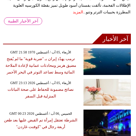
الإطلالات الفخمة، تألقت بفستان أسود طويل تميز بقصّة الكورسيه العلوية
المطرزة بحبيبات الترتر وتنو...
المزيد
آخر الأخبار الطبية
آخر الأخبار
GMT 21:58 1970 الأربعاء ,05 آب / أغسطس
ترمب يهدّد إيران بـ "ضربة قوية" ما لم يُفتح
مضيق هرمز ومحادثات عمانية لإعادة الملاحة
المائية وسط تصاعد التوتر في البحر الأحمر
GMT 23:13 2026 الأربعاء ,05 آب / أغسطس
نصائح مضمونة للحفاظ على صحة النباتات
المنزلية قبل السفر
GMT 00:23 2026 الخميس ,06 آب / أغسطس
الشرطة تعتقل إمرأة تم القبض عليها بعد طعن
أربعة رجال في "كوفنت غاردن"