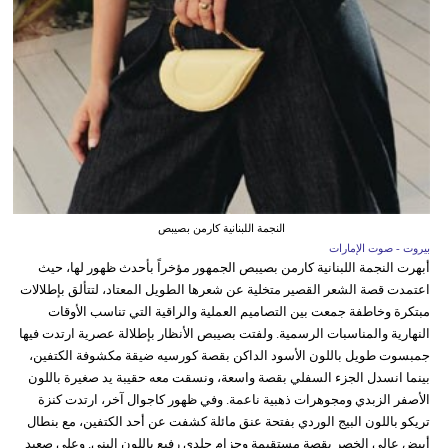
النجمة اللبنانية كارمن بصيبص
بيروت - صوت الإمارات
أبهرت النجمة اللبنانية كارمن بصيبص الجمهور مؤخراً بأحدث ظهور لها، حيث
اعتمدت قصة الشعر القصير متخلية عن شعرها الطويل المعتاد، لتتألق بإطلالات
مبتكرة وخاطفة جمعت بين التصاميم العملية والراقية التي تناسب الأوقات
النهارية والمناسبات الرسمية. ولفتت بصيبص الأنظار بإطلالة عصرية ارتدت فيها
جمبسوت طويل باللون الأسود الداكن بقصة كورسيه ضيقة مكشوفة الكتفين،
بينما انسدل الجزء السفلي بقصة واسعة، ونسقت معه حقيبة يد صغيرة باللون
الأصفر الزبدي ومجوهرات ذهبية ناعمة. وفي ظهور كاجوال آخر، ارتدت كنزة
تريكو باللون البيج الوردي بفتحة عنق مائلة كشفت عن أحد الكتفين، مع بنطال
أبيض عالي الخصر بقصة مستقيمة وحزام جلدي رفيع باللون البني. وعلى صعيد