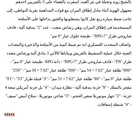
بالشيخ زويد ونجيلة في بئر العبد، اسفرت بالقضاء على 3 تكفيريين أحدهم
مدوَّنات
مجهول الهوية أثناء تبادل إطلاق النيران مع قوات المداهمة بقرية البواطي، إلى
أبراج
جانب ضبط سياره ربع نقل كانوا يستقلونها والعثور بداخلها على الأسلحة
المستخدمة فى إطلاق النيران، وهي رشاش متعدد - عدد "2" بندقية آلية - قاذف
فيديو
صاروخي طراز "RPG-7" - طبنجة جلوك عيار "9 مم" .
سيارات
واضاف المتحدث العسكري انه تم ضبط كمية من الأسلحة والذخيرة والمعدات
الفنية خلال عملية التمشيط بالعريش وبياناها كالآتي 3 بنادق آلية ورشاش متعدد
طراز "FN" - قاذف صاروخى طراز "RPG-7" - دانة RPG - طبنجة عيار "9 مم" -
"900" طلقة عيار "7.62 × 54 مم" - "300" طلقة عيار "7.62 × 39 مم" - "250"
طلقة عيار "9 مم" - "80" طلقة عيار "7.62 × 51 مم" - "3" قنبلة طراز "F1" - "33"
مفجر بالسلك - "9" خزنة بندقية آلية - نظارة ميدان - "4" بل خزنة أمريكي سعة 4
خزنة - "2" جهاز موتوريلا صغير الحجم - "3" شاحن موتوريلا - سلاح أبيض "سيف"
- "4" شنطة إسعافات.