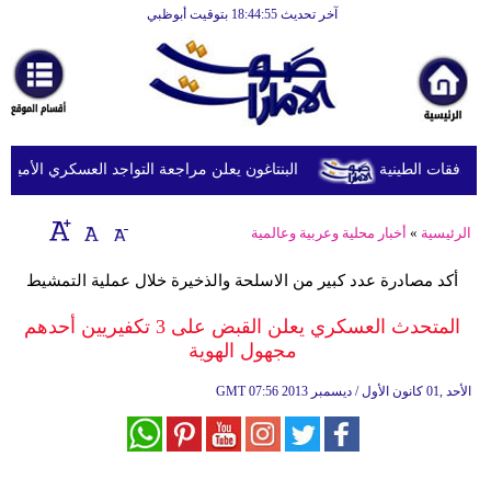
آخر تحديث 18:44:55 بتوقيت أبوظبي
الرئيسية
أخبارعاجلة
رياضة
ثقافة
البنتاغون يعلن مراجعة التواجد العسكري الأميركي ف
إقتصاد
الرئيسية
»
أخبار محلية وعربية وعالمية
فن
أكد مصادرة عدد كبير من الاسلحة والذخيرة خلال عملية التمشيط
وموسيقى
المتحدث العسكري يعلن القبض على 3 تكفيريين أحدهم
أزياء
مجهول الهوية
صحة
07:56 2013 الأحد ,01 كانون الأول / ديسمبر
GMT
وتغذية
سياحة