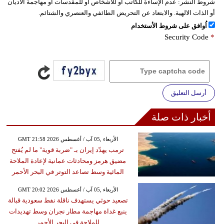
شروط النشر:
عدم الإساءة للكاتب أو للأشخاص أو للمقدسات أو مهاجمة الأديان
أو الذات الالهية. والابتعاد عن التحريض الطائفي والعنصري والشتائم.
اُوافق على شروط الأستخدام
Security Code
*
أرسل التعليق
أخبار ذات صلة
GMT 21:58 2026 الأربعاء ,05 آب / أغسطس
ترمب يهدّد إيران بـ "ضربة قوية" ما لم يُفتح
مضيق هرمز ومحادثات عمانية لإعادة الملاحة
المائية وسط تصاعد التوتر في البحر الأحمر
GMT 20:02 2026 الأربعاء ,05 آب / أغسطس
تصعيد حوثي يستهدف ناقلة نفط سعودية قبالة
ينبع غداة مهاجمة مطار نجران وسط تهديدات
للملاحة في البحر الأحمر