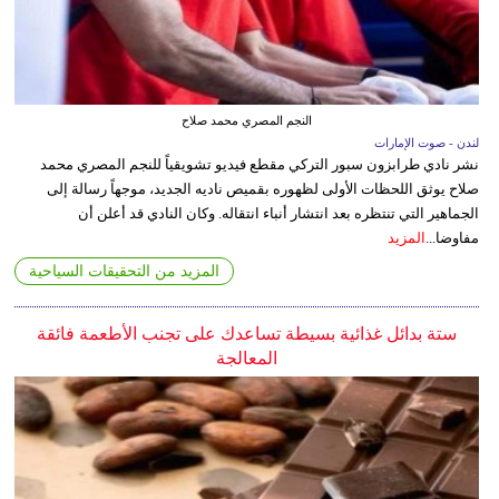
النجم المصري محمد صلاح
لندن - صوت الإمارات
نشر نادي طرابزون سبور التركي مقطع فيديو تشويقياً للنجم المصري محمد
صلاح يوثق اللحظات الأولى لظهوره بقميص ناديه الجديد، موجهاً رسالة إلى
الجماهير التي تنتظره بعد انتشار أنباء انتقاله. وكان النادي قد أعلن أن
مفاوضا...
المزيد
المزيد من التحقيقات السياحية
ستة بدائل غذائية بسيطة تساعدك على تجنب الأطعمة فائقة
المعالجة