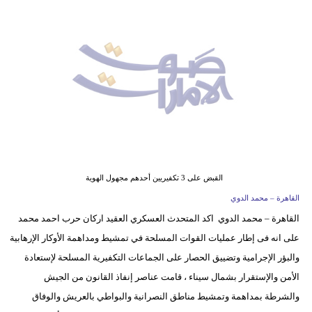
وسفر
ديكور
أخبار
إعلام
تعليم
مرأة
القبض على 3 تكفيريين أحدهم مجهول الهوية
أزياء
القاهرة – محمد الدوي
إسلامية
القاهرة – محمد الدوي اكد المتحدث العسكري العقيد اركان حرب احمد محمد
على انه فى إطار عمليات القوات المسلحة في تمشيط ومداهمة الأوكار الإرهابية
علوم
والبؤر الإجرامية وتضييق الحصار على الجماعات التكفيرية المسلحة لإستعادة
وتكنولوجيا
الأمن والإستقرار بشمال سيناء ، قامت عناصر إنفاذ القانون من الجيش
بيئة
والشرطة بمداهمة وتمشيط مناطق النصرانية والبواطي بالعريش والوفاق