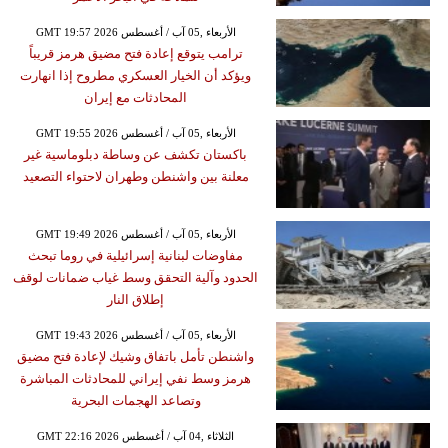
GMT 19:57 2026 الأربعاء ,05 آب / أغسطس
ترامب يتوقع إعادة فتح مضيق هرمز قريباً
ويؤكد أن الخيار العسكري مطروح إذا انهارت
المحادثات مع إيران
GMT 19:55 2026 الأربعاء ,05 آب / أغسطس
باكستان تكشف عن وساطة دبلوماسية غير
معلنة بين واشنطن وطهران لاحتواء التصعيد
GMT 19:49 2026 الأربعاء ,05 آب / أغسطس
مفاوضات لبنانية إسرائيلية في روما تبحث
الحدود وآلية التحقق وسط غياب ضمانات لوقف
إطلاق النار
GMT 19:43 2026 الأربعاء ,05 آب / أغسطس
واشنطن تأمل باتفاق وشيك لإعادة فتح مضيق
هرمز وسط نفي إيراني للمحادثات المباشرة
وتصاعد الهجمات البحرية
GMT 22:16 2026 الثلاثاء ,04 آب / أغسطس