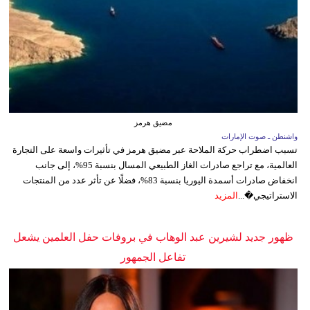
مضيق هرمز
واشنطن ـ صوت الإمارات
تسبب اضطراب حركة الملاحة عبر مضيق هرمز في تأثيرات واسعة على التجارة
العالمية، مع تراجع صادرات الغاز الطبيعي المسال بنسبة 95%، إلى جانب
انخفاض صادرات أسمدة اليوريا بنسبة 83%، فضلًا عن تأثر عدد من المنتجات
الاستراتيجي�...
المزيد
ظهور جديد لشيرين عبد الوهاب في بروفات حفل العلمين يشعل
تفاعل الجمهور