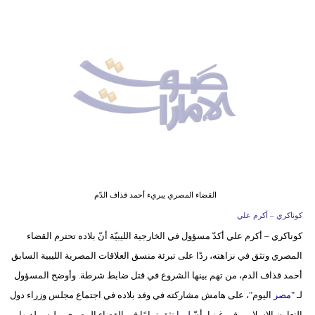
وسفر
ديكور
أخبار
إعلام
تعليم
مرأة
أزياء
القضاء المصري يبريء أحمد قذاف الدّم
إسلامية
كوناكري – أكرم علي
كوناكري – أكرم علي أكدّ مسؤول في الخارجية الليبيّة أنّ بلاده تحترم القضاء
علوم
المصري وتثق في نزاهته، ردًا على تبرئة منسق العلاقات المصرية الليبية السابق
وتكنولوجيا
أحمد قذاف الدم، من تهم بينها الشروع في قتل ضابط شرطة. وأوضح المسؤول
بيئة
لـ "
مصر
اليوم"، على هامش مشاركته في وفد بلاده في اجتماع مجلس وزراء دول
التعاون الإسلامي في غينيا، أنّ
ليبيا
تثق تمامًا في القضاء المصري، وليس لديها