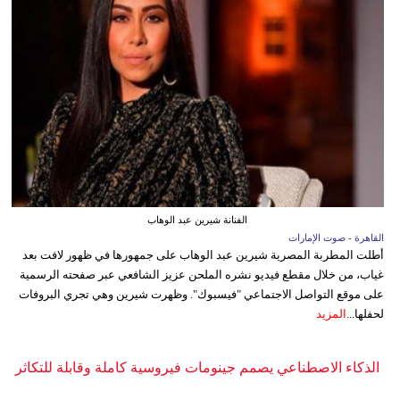
الفنانة شيرين عبد الوهاب
القاهرة - صوت الإمارات
أطلت المطربة المصرية شيرين عبد الوهاب على جمهورها في ظهور لافت بعد
غياب، من خلال مقطع فيديو نشره الملحن عزيز الشافعي عبر صفحته الرسمية
على موقع التواصل الاجتماعي "فيسبوك". وظهرت شيرين وهي تجري البروفات
لحفلها...
المزيد
الذكاء الاصطناعي يصمم جينومات فيروسية كاملة وقابلة للتكاثر