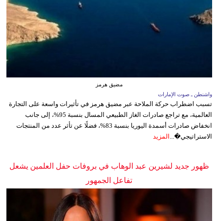
مضيق هرمز
واشنطن ـ صوت الإمارات
تسبب اضطراب حركة الملاحة عبر مضيق هرمز في تأثيرات واسعة على التجارة
العالمية، مع تراجع صادرات الغاز الطبيعي المسال بنسبة 95%، إلى جانب
انخفاض صادرات أسمدة اليوريا بنسبة 83%، فضلًا عن تأثر عدد من المنتجات
الاستراتيجي�...
المزيد
ظهور جديد لشيرين عبد الوهاب في بروفات حفل العلمين يشعل
تفاعل الجمهور