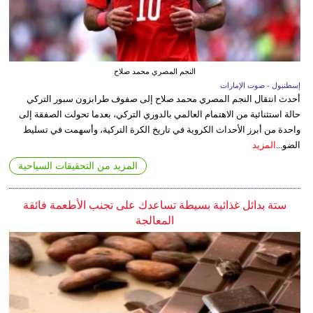
النجم المصري محمد صلاح
إسطنبول - صوت الإمارات
أحدث انتقال النجم المصري محمد صلاح إلى صفوف طرابزون سبور التركي
حالة استثنائية من الاهتمام العالمي بالدوري التركي، بعدما تحولت الصفقة إلى
واحدة من أبرز الأحداث الكروية في تاريخ الكرة التركية، وأسهمت في تسليط
الضو...
المزيد
المزيد من التحقيقات السياحية
ستة بدائل غذائية بسيطة تساعدك على تجنب الأطعمة فائقة
المعالجة