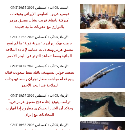
GMT 20:55 2026 السبت ,08 آب / أغسطس
توسيع فريق التفاوض الإيراني وتوقعات
أميركية باتفاق قريب بشأن مضيق هرمز
بالتوازي مع عقوبات مالية جديدة
GMT 21:58 2026 الأربعاء ,05 آب / أغسطس
ترمب يهدّد إيران بـ "ضربة قوية" ما لم يُفتح
مضيق هرمز ومحادثات عمانية لإعادة الملاحة
المائية وسط تصاعد التوتر في البحر الأحمر
GMT 20:02 2026 الأربعاء ,05 آب / أغسطس
تصعيد حوثي يستهدف ناقلة نفط سعودية قبالة
ينبع غداة مهاجمة مطار نجران وسط تهديدات
للملاحة في البحر الأحمر
GMT 19:57 2026 الأربعاء ,05 آب / أغسطس
ترامب يتوقع إعادة فتح مضيق هرمز قريباً
ويؤكد أن الخيار العسكري مطروح إذا انهارت
المحادثات مع إيران
GMT 19:55 2026 الأربعاء ,05 آب / أغسطس