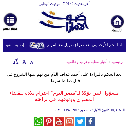
آخر تحديث 17:06:42 بتوقيت أبوظبي
الرئيسية
أخبارعاجلة
رياضة
ثقافة
د النجم الأرجنتيني بعد صراع طويل مع المرض
إصابة سفينة شحن
إقتصاد
الرئيسية
»
أخبار محلية وعربية وعالمية
فن
بعد الحكم بالبراءة على أحمد قذاف الدّم من تهم بينها الشروع في
وموسيقى
قتل ضابط شرطة
أزياء
مسؤول ليبي يؤكدّ لـ"مصر اليوم" احترام بلاده للقضاء
المصري ووثوقهم في نزاهته
صحة
13:49 2013 الثلاثاء ,10 كانون الأول / ديسمبر
GMT
وتغذية
سياحة