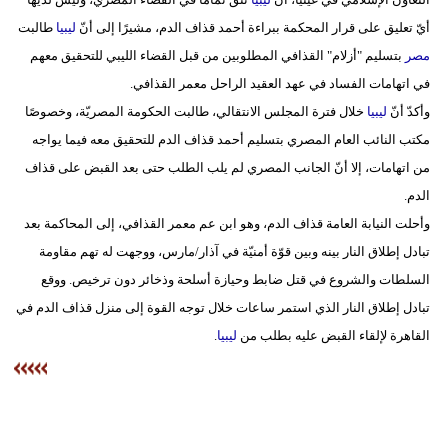
مدوَّنات
أيّ تعليق على قرار المحكمة ببراءة أحمد قذاف الدم، مشيرًا إلى أنّ
ليبيا
طالبت
مصر
بتسليم "أزلام" القذافي المطلوبين من قبل القضاء الليبي للتحقيق معهم
أبراج
في اتهامات الفساد في عهد العقيد الراحل معمر القذافي.
فيديو
وأكدّ أنّ
ليبيا
خلال فترة المجلس الانتقالي، طالبت الحكومة المصريّة، وخصوصًا
مكتب النائب العام المصري بتسليم أحمد قذاف الدم للتحقيق معه فيما يواجه
سيارات
من اتهامات، إلا أنّ الجانب المصري لم يلب الطلب حتى بعد القبض على قذاف
الدم.
وأحلت النيابة العامة قذاف الدم، وهو ابن عم معمر القذافي، إلى المحاكمة بعد
تبادل إطلاق النار بينه وبين قوّة أمنيّة في آذار/مارس، ووجهت له تهم مقاومة
السلطات والشروع في قتل ضابط وحيازة أسلحة وذخائر دون ترخيص. ووقع
تبادل إطلاق النار الذي استمر ساعات خلال توجه القوة إلى منزل قذاف الدم في
القاهرة لإلقاء القبض عليه بطلب من
ليبيا
.