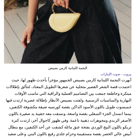
النجمة اللبنانية كارمن بصيبص
بيروت - صوت الإمارات
أبهرت النجمة اللبنانية كارمن بصيبص الجمهور مؤخراً بأحدث ظهور لها، حيث
اعتمدت قصة الشعر القصير متخلية عن شعرها الطويل المعتاد، لتتألق بإطلالات
مبتكرة وخاطفة جمعت بين التصاميم العملية والراقية التي تناسب الأوقات
النهارية والمناسبات الرسمية. ولفتت بصيبص الأنظار بإطلالة عصرية ارتدت فيها
جمبسوت طويل باللون الأسود الداكن بقصة كورسيه ضيقة مكشوفة الكتفين،
بينما انسدل الجزء السفلي بقصة واسعة، ونسقت معه حقيبة يد صغيرة باللون
الأصفر الزبدي ومجوهرات ذهبية ناعمة. وفي ظهور كاجوال آخر، ارتدت كنزة
تريكو باللون البيج الوردي بفتحة عنق مائلة كشفت عن أحد الكتفين، مع بنطال
أبيض عالي الخصر بقصة مستقيمة وحزام جلدي رفيع باللون البني. وعلى صعيد