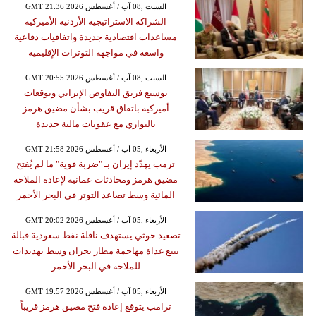
GMT 21:36 2026 السبت ,08 آب / أغسطس
الشراكة الاستراتيجية الأردنية الأميركية
مساعدات اقتصادية جديدة واتفاقيات دفاعية
واسعة في مواجهة التوترات الإقليمية
GMT 20:55 2026 السبت ,08 آب / أغسطس
توسيع فريق التفاوض الإيراني وتوقعات
أميركية باتفاق قريب بشأن مضيق هرمز
بالتوازي مع عقوبات مالية جديدة
GMT 21:58 2026 الأربعاء ,05 آب / أغسطس
ترمب يهدّد إيران بـ "ضربة قوية" ما لم يُفتح
مضيق هرمز ومحادثات عمانية لإعادة الملاحة
المائية وسط تصاعد التوتر في البحر الأحمر
GMT 20:02 2026 الأربعاء ,05 آب / أغسطس
تصعيد حوثي يستهدف ناقلة نفط سعودية قبالة
ينبع غداة مهاجمة مطار نجران وسط تهديدات
للملاحة في البحر الأحمر
GMT 19:57 2026 الأربعاء ,05 آب / أغسطس
ترامب يتوقع إعادة فتح مضيق هرمز قريباً