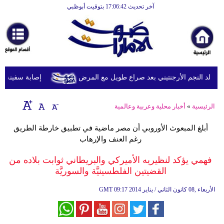
آخر تحديث 17:06:42 بتوقيت أبوظبي
الرئيسية
أخبارعاجلة
رياضة
ثقافة
لد النجم الأرجنتيني بعد صراع طويل مع المرض
إصابة سفينة شحن
إقتصاد
الرئيسية
»
أخبار محلية وعربية وعالمية
فن
أبلغ المبعوث الأوروبي أن مصر ماضية في تطبيق خارطة الطريق
وموسيقى
رغم العنف والإرهاب
أزياء
فهمي يؤكد لنظيريه الأميركي والبريطاني ثوابت بلاده من
القضيتين الفلطسينيَّة والسوريَّة
صحة
09:17 2014 الأربعاء ,08 كانون الثاني / يناير
GMT
وتغذية
سياحة