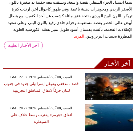
بينما انسدل الجزء السفلي بقصة واسعة، ونسقت معه حقيبة يد صغيرة باللون
الأصفر الزبدي ومجوهرات ذهبية ناعمة. وفي ظهور كاجوال آخر، ارتدت كنزة
تريكو باللون البيج الوردي بفتحة عنق مائلة كشفت عن أحد الكتفين، مع بنطال
أبيض عالي الخصر بقصة مستقيمة وحزام جلدي رفيع باللون البني. وعلى صعيد
الإطلالات الفخمة، تألقت بفستان أسود طويل تميز بقصّة الكورسيه العلوية
المطرزة بحبيبات الترتر وتنو...
المزيد
آخر الأخبار الطبية
آخر الأخبار
GMT 22:07 1970 السبت ,08 آب / أغسطس
قصف مدفعي وتوغل إسرائيلي جديد في جنوب
لبنان خرقاً لاتفاق المناطق التجريبية
GMT 20:27 2026 السبت ,08 آب / أغسطس
اتفاق «هرمز» يقترب وسط خلاف على
السيطرة