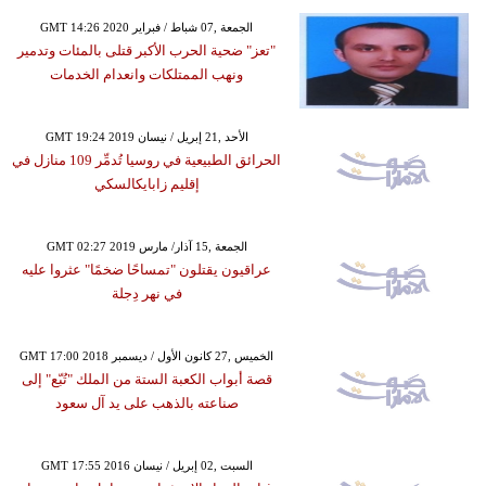
GMT 14:26 2020 الجمعة ,07 شباط / فبراير
"تعز" ضحية الحرب الأكبر قتلى بالمئات وتدمير
ونهب الممتلكات وانعدام الخدمات
GMT 19:24 2019 الأحد ,21 إبريل / نيسان
الحرائق الطبيعية في روسيا تُدمِّر 109 منازل في
إقليم زابايكالسكي
GMT 02:27 2019 الجمعة ,15 آذار/ مارس
عراقيون يقتلون "تمساحًا ضخمًا" عثروا عليه
في نهر دِجلة
GMT 17:00 2018 الخميس ,27 كانون الأول / ديسمبر
قصة أبواب الكعبة الستة من الملك "تُبّع" إلى
صناعته بالذهب على يد آل سعود
GMT 17:55 2016 السبت ,02 إبريل / نيسان