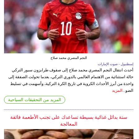
النجم المصري محمد صلاح
إسطنبول - صوت الإمارات
أحدث انتقال النجم المصري محمد صلاح إلى صفوف طرابزون سبور التركي
حالة استثنائية من الاهتمام العالمي بالدوري التركي، بعدما تحولت الصفقة إلى
واحدة من أبرز الأحداث الكروية في تاريخ الكرة التركية، وأسهمت في تسليط
الضو...
المزيد
المزيد من التحقيقات السياحية
ستة بدائل غذائية بسيطة تساعدك على تجنب الأطعمة فائقة
المعالجة