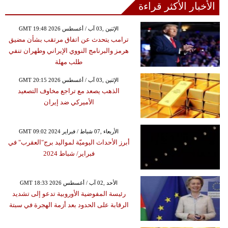
الأخبار الأكثر قراءة
GMT 19:48 2026 الإثنين ,03 آب / أغسطس
ترامب يتحدث عن اتفاق مرتقب بشأن مضيق
هرمز والبرنامج النووي الإيراني وطهران تنفي
طلب مهلة
GMT 20:15 2026 الإثنين ,03 آب / أغسطس
الذهب يصعد مع تراجع مخاوف التصعيد
الأميركي ضد إيران
GMT 09:02 2024 الأربعاء ,07 شباط / فبراير
أبرز الأحداث اليوميّة لمواليد برج"العقرب" في
فبراير/ شباط 2024
GMT 18:33 2026 الأحد ,02 آب / أغسطس
رئيسة المفوضية الأوروبية تدعو إلى تشديد
الرقابة على الحدود بعد أزمة الهجرة في سبتة