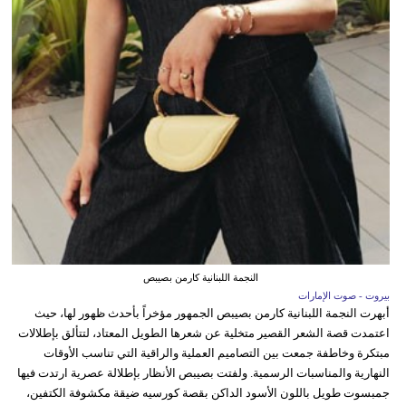
النجمة اللبنانية كارمن بصيبص
بيروت - صوت الإمارات
أبهرت النجمة اللبنانية كارمن بصيبص الجمهور مؤخراً بأحدث ظهور لها، حيث
اعتمدت قصة الشعر القصير متخلية عن شعرها الطويل المعتاد، لتتألق بإطلالات
مبتكرة وخاطفة جمعت بين التصاميم العملية والراقية التي تناسب الأوقات
النهارية والمناسبات الرسمية. ولفتت بصيبص الأنظار بإطلالة عصرية ارتدت فيها
جمبسوت طويل باللون الأسود الداكن بقصة كورسيه ضيقة مكشوفة الكتفين،