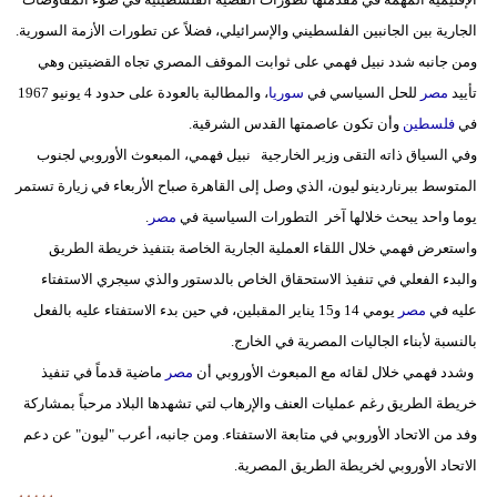
مدوَّنات
الجارية بين الجانبين الفلسطيني والإسرائيلي، فضلاً عن تطورات الأزمة السورية.
ومن جانبه شدد نبيل فهمي على ثوابت الموقف المصري تجاه القضيتين وهي
أبراج
تأييد
مصر
للحل السياسي في
سوريا
، والمطالبة بالعودة على حدود 4 يونيو 1967
فيديو
في
فلسطين
وأن تكون عاصمتها القدس الشرقية.
وفي السياق ذاته التقى وزير الخارجية نبيل فهمي، المبعوث الأوروبي لجنوب
سيارات
المتوسط ببرناردينو ليون، الذي وصل إلى القاهرة صباح الأربعاء في زيارة تستمر
يوما واحد يبحث خلالها آخر التطورات السياسية في
مصر
.
واستعرض فهمي خلال اللقاء العملية الجارية الخاصة بتنفيذ خريطة الطريق
والبدء الفعلي في تنفيذ الاستحقاق الخاص بالدستور والذي سيجري الاستفتاء
عليه في
مصر
يومي 14 و15 يناير المقبلين، في حين بدء الاستفتاء عليه بالفعل
بالنسبة لأبناء الجاليات المصرية في الخارج.
وشدد فهمي خلال لقائه مع المبعوث الأوروبي أن
مصر
ماضية قدماً في تنفيذ
خريطة الطريق رغم عمليات العنف والإرهاب لتي تشهدها البلاد مرحباً بمشاركة
وفد من الاتحاد الأوروبي في متابعة الاستفتاء. ومن جانبه، أعرب "ليون" عن دعم
الاتحاد الأوروبي لخريطة الطريق المصرية.