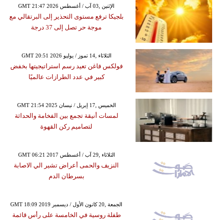
GMT 21:47 2026 الإثنين ,03 آب / أغسطس
بلجيكا ترفع مستوى التحذير إلى البرتقالي مع
موجة حر تصل إلى 37 درجة
GMT 20:51 2026 الثلاثاء ,14 تموز / يوليو
فولكس فاغن تعيد رسم استراتيجيتها بخفض
كبير في عدد الطرازات عالميًا
GMT 21:54 2025 الخميس ,17 إبريل / نيسان
لمسات أنيقة تجمع بين الفخامة والحداثة
لتصاميم ركن القهوة
GMT 06:21 2017 الثلاثاء ,29 آب / أغسطس
النزيف والحمى أعراض تشير الي الاصابة
بسرطان الدم
GMT 18:09 2019 الجمعة ,20 كانون الأول / ديسمبر
طفلة روسية في الخامسة على رأس قائمة