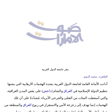
وسفر
ديكور
أخبار
إعلام
تعليم
مرأة
أزياء
مقر جامعة الدول العربية
إسلامية
القاهرة ـ محمد الدوي
أدانت الأمانة العامة لجامعة الدول العربية بشدة الهجمات الارهابية التي يشنها
علوم
تنظيم الدولة الإسلامية في
العراق
والشام (
داعش
) على بعض المدن العراقية،
وتكنولوجيا
والتي أسقطت المئات من القتلى والجرحى الأبرياء، مُشدّدةً على أن تلك
بيئة
الهجمات إنما تهدف إلى زعزعة الأمن والاستقرار في ربوع
العراق
والمنطقة من
حوله.وأعلن الأمين العام لجامعة الدول العربية الدكتور نبيل العربي تضامن