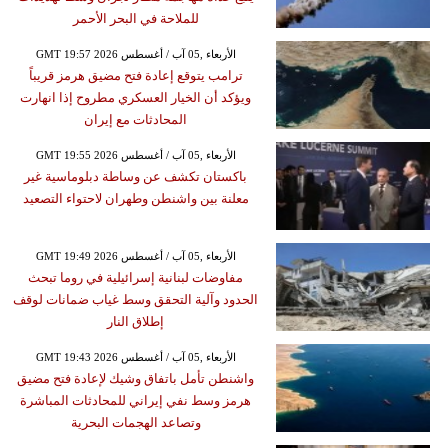
للملاحة في البحر الأحمر
GMT 19:57 2026 الأربعاء ,05 آب / أغسطس
ترامب يتوقع إعادة فتح مضيق هرمز قريباً
ويؤكد أن الخيار العسكري مطروح إذا انهارت
المحادثات مع إيران
GMT 19:55 2026 الأربعاء ,05 آب / أغسطس
باكستان تكشف عن وساطة دبلوماسية غير
معلنة بين واشنطن وطهران لاحتواء التصعيد
GMT 19:49 2026 الأربعاء ,05 آب / أغسطس
مفاوضات لبنانية إسرائيلية في روما تبحث
الحدود وآلية التحقق وسط غياب ضمانات لوقف
إطلاق النار
GMT 19:43 2026 الأربعاء ,05 آب / أغسطس
واشنطن تأمل باتفاق وشيك لإعادة فتح مضيق
هرمز وسط نفي إيراني للمحادثات المباشرة
وتصاعد الهجمات البحرية