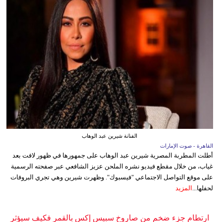
الفنانة شيرين عبد الوهاب
القاهرة - صوت الإمارات
أطلت المطربة المصرية شيرين عبد الوهاب على جمهورها في ظهور لافت بعد
غياب، من خلال مقطع فيديو نشره الملحن عزيز الشافعي عبر صفحته الرسمية
على موقع التواصل الاجتماعي "فيسبوك". وظهرت شيرين وهي تجري البروفات
لحفلها...
المزيد
ارتطام جزء ضخم من صاروخ سبيس إكس بالقمر فكيف سيؤثر