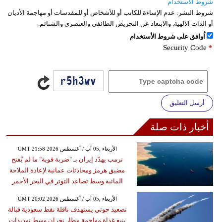
شروط الاستخدام
شروط النشر:
عدم الإساءة للكاتب أو للأشخاص أو للمقدسات أو مهاجمة الأديان
أو الذات الالهية. والابتعاد عن التحريض الطائفي والعنصري والشتائم.
اُوافق على شروط الأستخدام
Security Code
*
أرسل التعليق
أخبار ذات صلة
GMT 21:58 2026 الأربعاء ,05 آب / أغسطس
ترمب يهدّد إيران بـ "ضربة قوية" ما لم يُفتح
مضيق هرمز ومحادثات عمانية لإعادة الملاحة
المائية وسط تصاعد التوتر في البحر الأحمر
GMT 20:02 2026 الأربعاء ,05 آب / أغسطس
تصعيد حوثي يستهدف ناقلة نفط سعودية قبالة
ينبع غداة مهاجمة مطار نجران وسط تهديدات