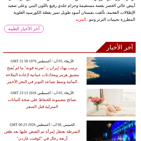
أبيض عالي الخصر بقصة مستقيمة وحزام جلدي رفيع باللون البني. وعلى صعيد
الإطلالات الفخمة، تألقت بفستان أسود طويل تميز بقصّة الكورسيه العلوية
المطرزة بحبيبات الترتر وتنو...
المزيد
آخر الأخبار الطبية
آخر الأخبار
GMT 21:58 1970 الأربعاء ,05 آب / أغسطس
ترمب يهدّد إيران بـ "ضربة قوية" ما لم يُفتح
مضيق هرمز ومحادثات عمانية لإعادة الملاحة
المائية وسط تصاعد التوتر في البحر الأحمر
GMT 23:13 2026 الأربعاء ,05 آب / أغسطس
نصائح مضمونة للحفاظ على صحة النباتات
المنزلية قبل السفر
GMT 00:23 2026 الخميس ,06 آب / أغسطس
الشرطة تعتقل إمرأة تم القبض عليها بعد طعن
أربعة رجال في "كوفنت غاردن"