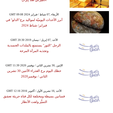
GMT 09:08 2024 الأربعاء ,07 شباط / فبراير
أبرز الأحداث اليوميّة لمواليد برج"الدلو" في
فبراير/ شباط 2024
GMT 20:30 2019 الأحد ,07 إبريل / نيسان
الرجل "الثور" يستمتع بالملذات الجسدية
وتجذبه المرأة المرحة
GMT 11:39 2020 الإثنين ,30 تشرين الثاني / نوفمبر
حظك اليوم برج العذراء الأثنين 30 تشرين
الثاني / نوفمبر2020
GMT 12:16 2016 الأحد ,16 تشرين الأول / أكتوبر
فساتين بسيطة ومختلفة لكل فتاة جريئة تعشق
التميُّز ولفت الأنظار