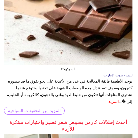
الشوكولاتة
لندن - صوت الإمارات
توجد الأطعمة فائقة المعالجة في عدد من الأغذية على نحو يفوق ما قد يتصوره
كثيرون، وسوف تساعدك هذه الوصفات الشهية على تجنبها. ونتوقع عندما
نشتري المثلجات أنها تتكون من خليط لذيذ وغني بالدهون، كالكريمة أو الحليب،
إلى �...
المزيد
المزيد من التحقيقات السياحية
أحدث إطلالات كارمن بصيبص شعر قصير واختيارات مبتكرة
للأزياء