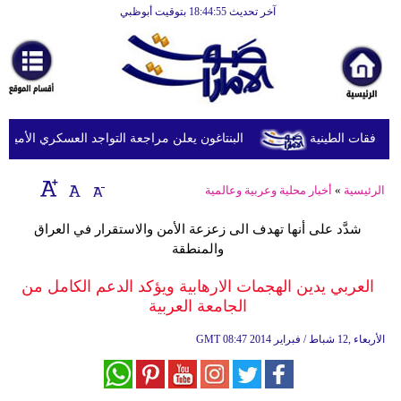
آخر تحديث 18:44:55 بتوقيت أبوظبي
الرئيسية
أخبارعاجلة
رياضة
ثقافة
البنتاغون يعلن مراجعة التواجد العسكري الأميركي ف
إقتصاد
الرئيسية
»
أخبار محلية وعربية وعالمية
فن
شدَّد على أنها تهدف الى زعزعة الأمن والاستقرار في العراق
وموسيقى
والمنطقة
أزياء
العربي يدين الهجمات الارهابية ويؤكد الدعم الكامل من
الجامعة العربية
صحة
08:47 2014 الأربعاء ,12 شباط / فبراير
GMT
وتغذية
سياحة