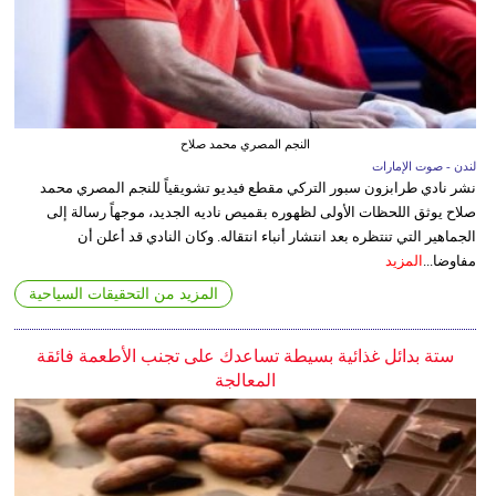
النجم المصري محمد صلاح
لندن - صوت الإمارات
نشر نادي طرابزون سبور التركي مقطع فيديو تشويقياً للنجم المصري محمد
صلاح يوثق اللحظات الأولى لظهوره بقميص ناديه الجديد، موجهاً رسالة إلى
الجماهير التي تنتظره بعد انتشار أنباء انتقاله. وكان النادي قد أعلن أن
مفاوضا...
المزيد
المزيد من التحقيقات السياحية
ستة بدائل غذائية بسيطة تساعدك على تجنب الأطعمة فائقة
المعالجة