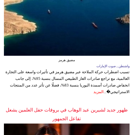
مضيق هرمز
واشنطن ـ صوت الإمارات
تسبب اضطراب حركة الملاحة عبر مضيق هرمز في تأثيرات واسعة على التجارة
العالمية، مع تراجع صادرات الغاز الطبيعي المسال بنسبة 95%، إلى جانب
انخفاض صادرات أسمدة اليوريا بنسبة 83%، فضلًا عن تأثر عدد من المنتجات
الاستراتيجي�...
المزيد
ظهور جديد لشيرين عبد الوهاب في بروفات حفل العلمين يشعل
تفاعل الجمهور