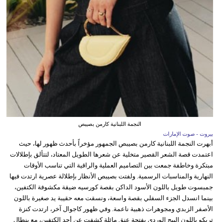
النجمة اللبنانية كارمن بصيبص
بيروت - صوت الإمارات
أبهرت النجمة اللبنانية كارمن بصيبص الجمهور مؤخراً بأحدث ظهور لها، حيث
اعتمدت قصة الشعر القصير متخلية عن شعرها الطويل المعتاد، لتتألق بإطلالات
مبتكرة وخاطفة جمعت بين التصاميم العملية والراقية التي تناسب الأوقات
النهارية والمناسبات الرسمية. ولفتت بصيبص الأنظار بإطلالة عصرية ارتدت فيها
جمبسوت طويل باللون الأسود الداكن بقصة كورسيه ضيقة مكشوفة الكتفين،
بينما انسدل الجزء السفلي بقصة واسعة، ونسقت معه حقيبة يد صغيرة باللون
الأصفر الزبدي ومجوهرات ذهبية ناعمة. وفي ظهور كاجوال آخر، ارتدت كنزة
تريكو باللون البيج الوردي بفتحة عنق مائلة كشفت عن أحد الكتفين، مع بنطال