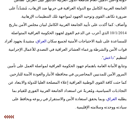
مدوَّنات
الجامعة العربية الكامل مع الدولة العراقية في حربها ضد الإرهاب، مُشدّداً على
ضرورة تكاتف القوى وتوحيد الجهود لمواجهة تلك التنظيمات الإرهابية.
أبراج
وأضاف: كما أكدت على تأييد الجامعة العربية الكامل لبيان مجلس الأمن بتاريخ
فيديو
10/1/2014 الذي أعرب عن الدعم القوي لجهود الحكومة العراقية المتواصلة
للمساعدة على تلبية الاحتياجات الأمنية لجميع سكان
العراق
، مشيدةً بجهود أفراد
سيارات
قوات الأمن والشرطة وزعماء العشائر العراقية في التصدي للأعمال الإجرامية
لتنظيم "
داعش
".
وتتابع الأمانة العامة باهتمام جهود الحكومة العراقية لمواصلة العمل على تأمين
المرور الآمن للمدنيين المحاصرين في محافظة الأنبار والعودة الآمنة للنازحين.
كما حثت كافة القوى الوطنية العراقية إعلاء المصلحة العليا للدولة والابتعاد عن
التجاذبات السياسية، ومُعربةً عن استعداد الجامعة العربية الفوري للقيام بما
يطلبه
العراق
، وبما يحقق استعادة الأمن والاستقرار في ربوعه ويحافظ على
سيادته ووحدته وسلامته الإقليمية .