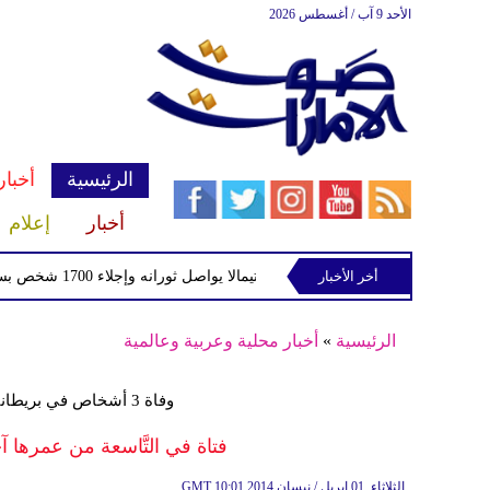
الأحد 9 آب / أغسطس 2026
الرئيسية
أخبار
أخبار
إعلام
أخر الأخبار
بركان فويجو في جواتيمالا يواصل ثورانه وإجلاء 1700 شخص بسبب الرماد والتدفقات الطينية
الرئيسية
»
أخبار محلية وعربية وعالمية
وفاة 3 أشخاص في بريطانيا منذ انتشارها في أول العام الجاري
فتاة في التَّاسعة من عمرها آ
10:01 2014 الثلاثاء ,01 إبريل / نيسان
GMT