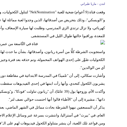
لندن - ماريا طبراني
وقعت فتاة (9 أعوام) ضحية للعبة
و"الويسكي"، وذلك بتحريض من أصدقائها، الذين وجدوا لعبة مماثلة لها 
كهربائي، ولا تزال ترتدي الزي المدرسي، وطلبت لها سيارة الإسعاف، وأجرى
للمعدة، وراقبوا حالتها طوال الليل في المستشفى.
الكحوليات صُوِّر على إحدى الهواتف المحمولة، وتم حذفه بعد فترة وجي
أي من الوالدين".
وأشارت سكالي، إلى أن "تلميذًا في المدرسة الابتدائية في مقاطعة دوره
يشربون الكحول كتحدي، وأنها رأت ابنتها في إحدى الفيديوهات سقطت مغش
وأكدت الأم، وزوجها بول (39 عامًا)، أن "ريانون تناول
ذاتها"، مشيرة إلى أن "الأطباء قالوا أنها احتست حوالي نصف لتر".
العام، في "بيرث" في أستراليا، وانتشرت بسرعة عبر وسائل الإعلام الاج
ومن قواعد تلك اللعبة، أن ينشر متناولو الكحول فيديوهات لهم على ال