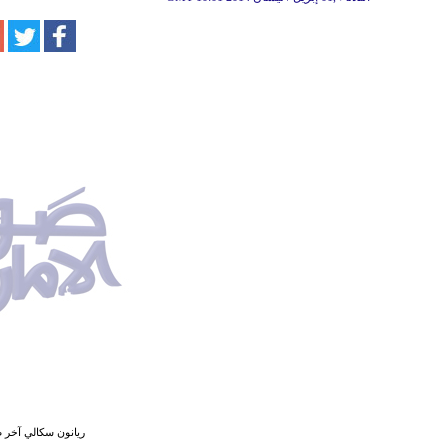
ريانون سكالي آخر ضح