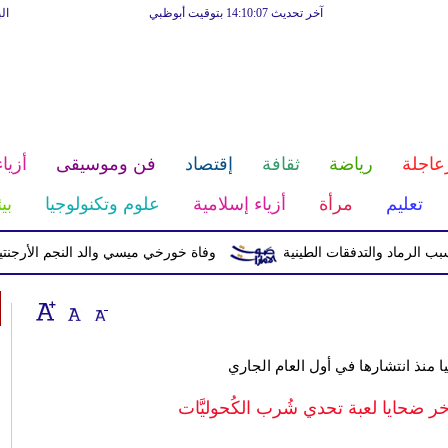
آخر تحديث 14:10:07 بتوقيت أبوظبي
ال
عاجلة
رياضة
ثقافة
إقتصاد
فن وموسيقى
أزياء
تعليم
مرأة
أزياء إسلامية
علوم وتكنولوجيا
بي
وفاة خورخي ميسي والد النجم الأرجنتيني بع
خر ضحايا لعبة تحدي شُرب الكُحوليَّات