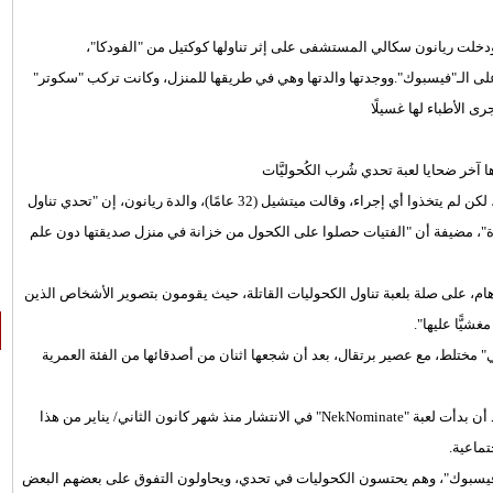
 "NekNomination" لتناول الكحوليات، ودخلت ريانون سكالي المستشفى على إثر تناولها كوكتيل من "الفودكا"،
على الـ"فيسبوك".ووجدتها والدتها وهي في طريقها للمنزل، وكانت تركب "سكوتر"
 الأطباء لها غسيلًا
واستجوبت الشرطة كلًّا من أسرة ريانون، وأصدقائها، بشأن ما حدث لها، لكن لم يتخذوا أي إجراء، وقالت ميتشيل (32 عامًا)، والدة ريانون، إن "تحدي تناول
زة"، مضيفة أن "الفتيات حصلوا على الكحول من خزانة في منزل صديقتها دون علم
ام، على صلة بلعبة تناول الكحوليات القاتلة، حيث يقومون بتصوير الأشخاص الذين
يًّا عليها".
ت "فودكا"، و"ويسكي" مختلط، مع عصير برتقال، بعد أن شجعها اثنان من أصدقائها من الفئة العمرية
يذكر أن المسعفين نبهوا الشرطة بحادث مماثل في الشهر الماضي، بعد أن بدأت لعبة "NekNominate" في الانتشار منذ شهر كانون الثاني/ يناير من هذا
تماعية.
ـ"فيسبوك"، وهم يحتسون الكحوليات في تحدي، ويحاولون التفوق على بعضهم البعض