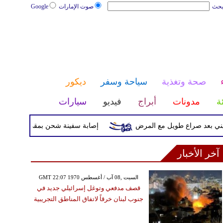
بحث
صوت الإمارات
Google
صحة وتغذية
سياحة وسفر
ديكور
ئة
مدونات
أبراج
فيديو
سيارات
د صراع طويل مع المرض
إصابة سفينة شحن بمقذوف مجهول قرب سو
آخر الأخبار
GMT 22:07 1970 السبت ,08 آب / أغسطس
قصف مدفعي وتوغل إسرائيلي جديد في
جنوب لبنان خرقاً لاتفاق المناطق التجريبية