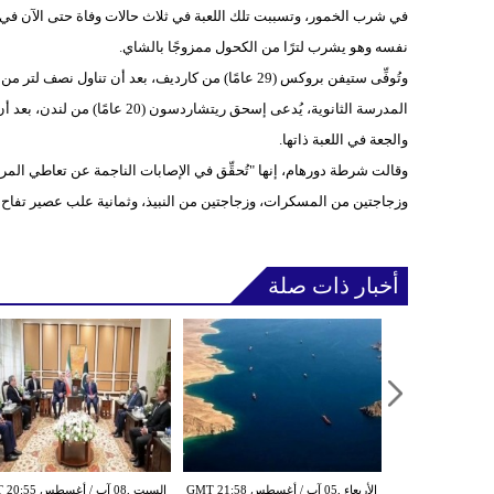
نفسه وهو يشرب لترًا من الكحول ممزوجًا بالشاي.
المدرسة الثانوية، يُدعى إسحق ر
والجعة في اللعبة ذاتها.
وقالت شرطة دورهام، إنها "تُحقِّق في الإصابات الناجمة عن تعاطي ال
وزجاجتين من المسكرات، وزجاجتين من النبيذ، وثمانية علب عصير تفاح مع أربع ف
أخبار ذات صلة
الأربعاء ,05 آب / أغسطس GMT 20:02
الأربعاء ,05 آب / أغسطس GMT 21:58
السبت ,08 آب / أغسط