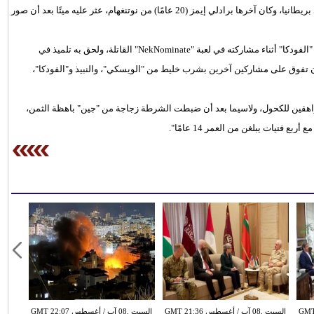
في شرب الخمور، وتسببت تلك اللعبة في ثلاث حالات وفاة حتى الآن في بريطانيا، وكان آخرها برادلي إيمز (20 عامًا) من نوتنغهام، عثر عليه ميتًا بعد أن صور
وتُوفِّى ستيفن بروكس (29 عامًا) من كارديف، بعد أن تناول نصف لتر من "الفودكا" أثناء مشاركته في لعبة "NekNominate" القاتلة، ولحق به تلميذ في
يتشاردسون (20 عامًا) من لندن، بعد أن تفوق على مشاركين آخرين بشرب خليط من "الويسكي"، والنبيذ و"الفودكا"،
مراهقين للكحول، ولاسيما بعد أن ضبطت الشرطة زجاجة من "جين" باهظة الثمن،
تيات يبلغن من العمر 14 عامًا".
س GMT 20:55
السبت ,08 آب / أغسطس GMT 21:36
السبت ,08 آب / أغسطس GMT 22:07