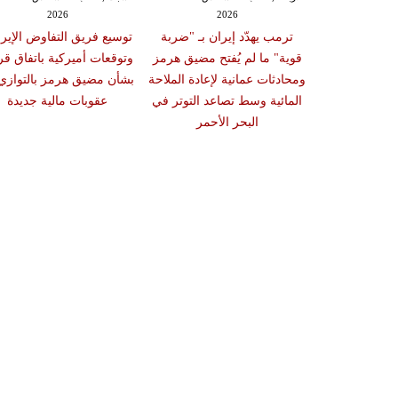
2026
2026
20
ستهدف ناقلة
ترمب يهدّد إيران بـ "ضربة
توسيع فريق التفاوض الإير
الة ينبع غداة
قوية" ما لم يُفتح مضيق هرمز
وتوقعات أميركية باتفاق ق
 نجران وسط
ومحادثات عمانية لإعادة الملاحة
بشأن مضيق هرمز بالتوازي
احة في البحر
المائية وسط تصاعد التوتر في
عقوبات مالية جديدة
حمر
البحر الأحمر