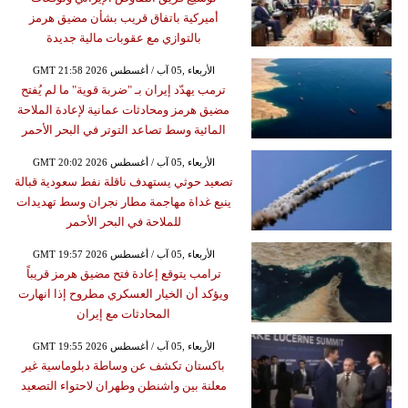
أميركية باتفاق قريب بشأن مضيق هرمز
بالتوازي مع عقوبات مالية جديدة
GMT 21:58 2026 الأربعاء ,05 آب / أغسطس
ترمب يهدّد إيران بـ "ضربة قوية" ما لم يُفتح
مضيق هرمز ومحادثات عمانية لإعادة الملاحة
المائية وسط تصاعد التوتر في البحر الأحمر
GMT 20:02 2026 الأربعاء ,05 آب / أغسطس
تصعيد حوثي يستهدف ناقلة نفط سعودية قبالة
ينبع غداة مهاجمة مطار نجران وسط تهديدات
للملاحة في البحر الأحمر
GMT 19:57 2026 الأربعاء ,05 آب / أغسطس
ترامب يتوقع إعادة فتح مضيق هرمز قريباً
ويؤكد أن الخيار العسكري مطروح إذا انهارت
المحادثات مع إيران
GMT 19:55 2026 الأربعاء ,05 آب / أغسطس
باكستان تكشف عن وساطة دبلوماسية غير
معلنة بين واشنطن وطهران لاحتواء التصعيد