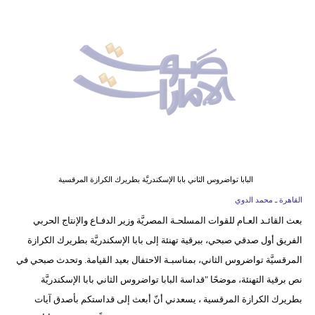
وسفر
ديكور
أخبار
إعلام
تعليم
مرأة
البابا تواضروس الثاني بابا الإسكندريَّة بطريرك الكرازة المرقسية
أزياء
القاهرة ـ محمد الدوي
إسلامية
بعث القائـد العـام للقوات المسلحـة المصريَّة وزير الدفـاع والإنتاج الحربي
الفريق أول صدقي صبحي، ببرقية تهنئة إلى بابا الإسكندريَّة بطريرك الكرازة
علوم
المرقسيَّة تواضروس الثاني، بمناسبـة الاحتفال بعيد القيامة. وتحدث صبحي في
وتكنولوجيا
نص برقية التهنئة، موضحًا "قداسة البابا تواضروس الثاني بابا الإسكندريَّة
بيئة
بطريرك الكرازة المرقسية ، يسعدني أنّ أبعث إلى قداستكم بأصدق آيات