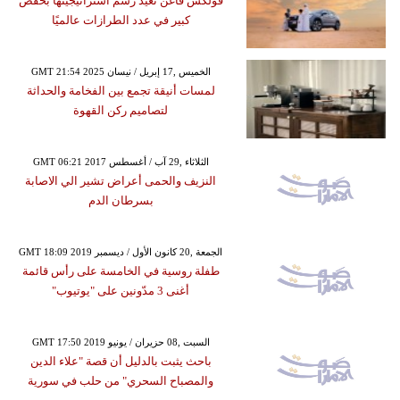
فولكس فاغن تعيد رسم استراتيجيتها بخفض
كبير في عدد الطرازات عالميًا
GMT 21:54 2025 الخميس ,17 إبريل / نيسان
لمسات أنيقة تجمع بين الفخامة والحداثة
لتصاميم ركن القهوة
GMT 06:21 2017 الثلاثاء ,29 آب / أغسطس
النزيف والحمى أعراض تشير الي الاصابة
بسرطان الدم
GMT 18:09 2019 الجمعة ,20 كانون الأول / ديسمبر
طفلة روسية في الخامسة على رأس قائمة
أغنى 3 مدّونين على "يوتيوب"
GMT 17:50 2019 السبت ,08 حزيران / يونيو
باحث يثبت بالدليل أن قصة "علاء الدين
والمصباح السحري" من حلب في سورية