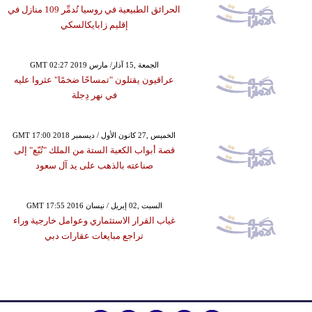
الحرائق الطبيعية في روسيا تُدمِّر 109 منازل في
إقليم زابايكالسكي
GMT 02:27 2019 الجمعة ,15 آذار/ مارس
عراقيون يقتلون "تمساحًا ضخمًا" عثروا عليه
في نهر دِجلة
GMT 17:00 2018 الخميس ,27 كانون الأول / ديسمبر
قصة أبواب الكعبة الستة من الملك "تُبّع" إلى
صناعته بالذهب على يد آل سعود
GMT 17:55 2016 السبت ,02 إبريل / نيسان
غياب القرار الاستثماري وعوامل خارجية وراء
تراجع مبايعات عقارات دبي