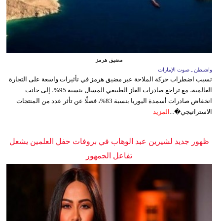
مضيق هرمز
واشنطن ـ صوت الإمارات
تسبب اضطراب حركة الملاحة عبر مضيق هرمز في تأثيرات واسعة على التجارة
العالمية، مع تراجع صادرات الغاز الطبيعي المسال بنسبة 95%، إلى جانب
انخفاض صادرات أسمدة اليوريا بنسبة 83%، فضلًا عن تأثر عدد من المنتجات
الاستراتيجي�...
المزيد
ظهور جديد لشيرين عبد الوهاب في بروفات حفل العلمين يشعل
تفاعل الجمهور