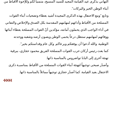
التهاني بذكرى عيد القيامة المجيد للسيد المسيح، متمنياً لكم وللإخوة ألأقباط من
مدوَّنات
أبناء الوطن الخير والبركات".
أبراج
وتابع "ومع الاحتفال بهذه الذكرى المجيدة أشيد بعطاء وتضحيات أبناء القوات
المسلحة من الأقباط وأدائهم لمهامهم المقدسة بكل الصدق والإخلاص والتفاني
فيديو
في أداء الواجب الذي يحملون أمانته، مؤكدين أنّ القوات المسلحة بعطاء أبنائها
سيارات
ووفائهم لمهامهم ستظل درعاً يحمى الوطن ويصون أرضه وشعبه ووحدته
الوطنية. والله أدعوا أن يوفقكم ويرعاكم. وكل عام وقداستكم بخير".
كما بعث رئيس أركان حرب القوات المسلحة الفريق محمود حجازي، ببرقية
تهنئة أخرى إلى البابا تواضروس بالمناسبة ذاتها.
وأصدّر صبحى توجيهاً لتهنئة أبناء القوات المسلحة من الأقباط بمناسبـة ذكرى
الاحتفال بعيد القيامة. كما أصدّر حجازي توجيهاً مماثلاً بالمناسبة ذاتها.