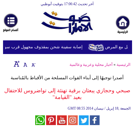
آخر تحديث 17:06:42 بتوقيت أبوظبي
الرئيسية
أخبارعاجلة
رياضة
ثقافة
ويل مع المرض
إصابة سفينة شحن بمقذوف مجهول قرب سواحل عُما
إقتصاد
الرئيسية
»
أخبار محلية وعربية وعالمية
فن
أصدرا توجيهًا إلى أبناء القوات المسلحة من الأقباط بالمُناسبة
وموسيقى
صبحي وحجازي يبعثان برقية تهنئة إلى تواضروس للاحتفال
أزياء
بعيد "القيامة"
صحة
08:55 2014 الجمعة ,18 إبريل / نيسان
GMT
وتغذية
سياحة