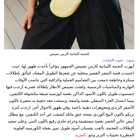
النجمة اللبنانية كارمن بصيبص
بيروت - صوت الإمارات
أبهرت النجمة اللبنانية كارمن بصيبص الجمهور مؤخراً بأحدث ظهور لها، حيث
اعتمدت قصة الشعر القصير متخلية عن شعرها الطويل المعتاد، لتتألق بإطلالات
مبتكرة وخاطفة جمعت بين التصاميم العملية والراقية التي تناسب الأوقات
النهارية والمناسبات الرسمية. ولفتت بصيبص الأنظار بإطلالة عصرية ارتدت فيها
جمبسوت طويل باللون الأسود الداكن بقصة كورسيه ضيقة مكشوفة الكتفين،
بينما انسدل الجزء السفلي بقصة واسعة، ونسقت معه حقيبة يد صغيرة باللون
الأصفر الزبدي ومجوهرات ذهبية ناعمة. وفي ظهور كاجوال آخر، ارتدت كنزة
تريكو باللون البيج الوردي بفتحة عنق مائلة كشفت عن أحد الكتفين، مع بنطال
أبيض عالي الخصر بقصة مستقيمة وحزام جلدي رفيع باللون البني. وعلى صعيد
الإطلالات الفخمة، تألقت بفستان أسود طويل تميز بقصّة الكورسيه العلوية
المطرزة بحبيبات الترتر وتنو...
المزيد