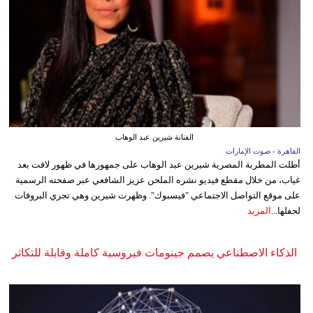
الفنانة شيرين عبد الوهاب
القاهرة - صوت الإمارات
أطلت المطربة المصرية شيرين عبد الوهاب على جمهورها في ظهور لافت بعد
غياب، من خلال مقطع فيديو نشره الملحن عزيز الشافعي عبر صفحته الرسمية
على موقع التواصل الاجتماعي "فيسبوك". وظهرت شيرين وهي تجري البروفات
لحفلها...
المزيد
الذكاء الاصطناعي يصمم جينومات فيروسية كاملة وقابلة للتكاثر