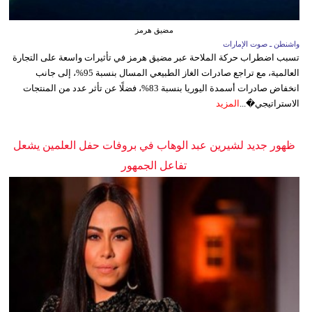
مضيق هرمز
واشنطن ـ صوت الإمارات
تسبب اضطراب حركة الملاحة عبر مضيق هرمز في تأثيرات واسعة على التجارة
العالمية، مع تراجع صادرات الغاز الطبيعي المسال بنسبة 95%، إلى جانب
انخفاض صادرات أسمدة اليوريا بنسبة 83%، فضلًا عن تأثر عدد من المنتجات
الاستراتيجي�...
المزيد
ظهور جديد لشيرين عبد الوهاب في بروفات حفل العلمين يشعل
تفاعل الجمهور