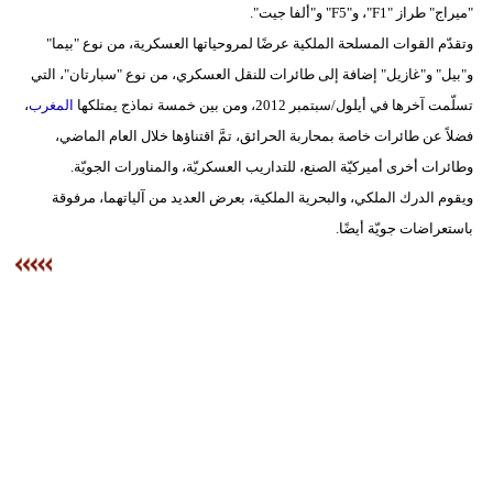
"ميراج" طراز "F1"، و"F5" و"ألفا جيت".
مدوَّنات
وتقدّم القوات المسلحة الملكية عرضًا لمروحياتها العسكرية، من نوع "بيما"
أبراج
و"بيل" و"غازيل" إضافة إلى طائرات للنقل العسكري، من نوع "سبارتان"، التي
تسلّمت آخرها في أيلول/سبتمبر 2012، ومن بين خمسة نماذج يمتلكها
المغرب
،
فيديو
فضلاً عن طائرات خاصة بمحاربة الحرائق، تمَّ اقتناؤها خلال العام الماضي،
سيارات
وطائرات أخرى أميركيّة الصنع، للتداريب العسكريّة، والمناورات الجويّة.
ويقوم الدرك الملكي، والبحرية الملكية، بعرض العديد من آلياتهما، مرفوقة
باستعراضات جويّة أيضًا.