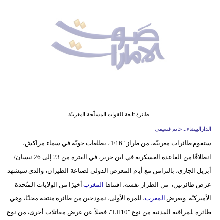
وسفر
ديكور
أخبار
إعلام
تعليم
مرأة
طائرة تابعة للقوات المسلّحة المغربيّة
الدارالبيضاء ـ حاتم قسيمي
أزياء
ستقوم طائرات مغربيّة، من طراز "F16"، بطلعات جويّة في سماء مراكش،
إسلامية
انطلاقًا من القاعدة العسكرية في ابن جرير، في الفترة من 23 إلى 26 نيسان/
علوم
أبريل الجاري، بالتزامن مع أيام المعرض الدولي لصناعة الطيران، والذي سيشهد
وتكنولوجيا
عرض طائرتين، من الطراز نفسه، اقتناها
المغرب
أخيرًا من الولايات المتّحدة
الأميركيّة. ويعرض
المغرب
، للمرة الأولى، نموذجين من طائرة منتجة محليًا، وهي
بيئة
طائرة للمراقبة المدنية من نوع "LH10"، فضلاً عن عرض مقاتلات أخرى، من نوع