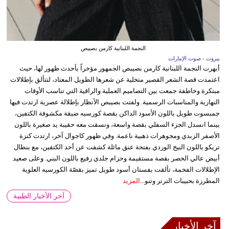
النجمة اللبنانية كارمن بصيبص
بيروت - صوت الإمارات
أبهرت النجمة اللبنانية كارمن بصيبص الجمهور مؤخراً بأحدث ظهور لها، حيث
اعتمدت قصة الشعر القصير متخلية عن شعرها الطويل المعتاد، لتتألق بإطلالات
مبتكرة وخاطفة جمعت بين التصاميم العملية والراقية التي تناسب الأوقات
النهارية والمناسبات الرسمية. ولفتت بصيبص الأنظار بإطلالة عصرية ارتدت فيها
جمبسوت طويل باللون الأسود الداكن بقصة كورسيه ضيقة مكشوفة الكتفين،
بينما انسدل الجزء السفلي بقصة واسعة، ونسقت معه حقيبة يد صغيرة باللون
الأصفر الزبدي ومجوهرات ذهبية ناعمة. وفي ظهور كاجوال آخر، ارتدت كنزة
تريكو باللون البيج الوردي بفتحة عنق مائلة كشفت عن أحد الكتفين، مع بنطال
أبيض عالي الخصر بقصة مستقيمة وحزام جلدي رفيع باللون البني. وعلى صعيد
الإطلالات الفخمة، تألقت بفستان أسود طويل تميز بقصّة الكورسيه العلوية
المطرزة بحبيبات الترتر وتنو...
المزيد
آخر الأخبار الطبية
آخر الأخبار