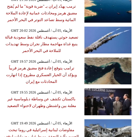
ترمب يهدّد إيران بـ "ضربة قوية" ما لم يُفتح
مضيق هرمز ومحادثات عمانية لإعادة الملاحة
المائية وسط تصاعد التوتر في البحر الأحمر
GMT 20:02 2026 الأربعاء ,05 آب / أغسطس
تصعيد حوثي يستهدف ناقلة نفط سعودية قبالة
ينبع غداة مهاجمة مطار نجران وسط تهديدات
للملاحة في البحر الأحمر
GMT 19:57 2026 الأربعاء ,05 آب / أغسطس
ترامب يتوقع إعادة فتح مضيق هرمز قريباً
ويؤكد أن الخيار العسكري مطروح إذا انهارت
المحادثات مع إيران
GMT 19:55 2026 الأربعاء ,05 آب / أغسطس
باكستان تكشف عن وساطة دبلوماسية غير
معلنة بين واشنطن وطهران لاحتواء التصعيد
GMT 19:49 2026 الأربعاء ,05 آب / أغسطس
مفاوضات لبنانية إسرائيلية في روما تبحث
الحدود وآلية التحقق وسط غياب ضمانات لوقف