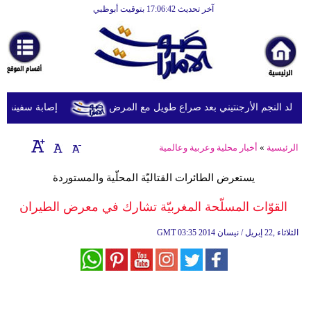
آخر تحديث 17:06:42 بتوقيت أبوظبي
الرئيسية
أخبارعاجلة
رياضة
ثقافة
د النجم الأرجنتيني بعد صراع طويل مع المرض
إصابة سفينة شحن
إقتصاد
الرئيسية
»
أخبار محلية وعربية وعالمية
فن
يستعرض الطائرات القتاليّة المحلّية والمستوردة
وموسيقى
القوّات المسلّحة المغربيّة تشارك في معرض الطيران
أزياء
03:35 2014 الثلاثاء ,22 إبريل / نيسان
GMT
صحة
وتغذية
سياحة