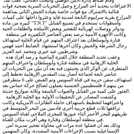
وقام ضباط إدارة الأمن الوطني والبحث الجنائي، عقب تلك
الاعترافات بتحديد أحد المزارع وعمل التحريات السرية بصحبة قوات
قتالية بالاشتراك مع قوات خاصة بقيادة الجيش الثاني بمداهمة
المزارع بقرية سرابيوم التابعة لمدينة فايد وعثروا داخلها على كميات
كبيرة من مادة "T.N.T" وأسطوانات تستخدم في تصنيع القنابل
ودوائر ووصلات كهربائية للتفجير وبعض الأسلحة والطلقات الحية.
وكانت الأجهزة الأمنية ترصد بعض العناصر التكفيرية في منطقة
فنارة وأبوسلطان بعد اعتراف المتهم عن قيام الخلية استهداف
رجال الشرطة والجيش وكان آخرها استشهاد الضابط أحمد فهمي
وشرطيين عيد خيري ومحمد عبد العزيز.
وعقب تحديد المنطقة خلال الفترة الماضية و رصد أفراد هذه
الخلية الإرهابية في منطقة فنارة وأبوسلطان واعتراف المتهم
المتطرف عن الوكر الذي يختبئون فيه بعد أن تبيّن من التحريات أن
عناصر تابعة لجماعة أنصار بيت المقدس الإرهابية تخطط إلى
استهداف سفن حربية في قناة السويس وتم القبض على 6 متطرفين
من بينهم 4 فلسطينيين الجنسية يعملون لصالح حركة حماس بعد
العثور على كمية من القنابل والعبوات الناسفة وثلاثة صواريخ حديثة.
وكشفت المصادر عن التحقيقات الأولية مع الخلية الإرهابية
واعترافهما لتخطيط باستهداف حاملة الطائرات الأمريكية وكانت
ترافقها ثلاث قطع حربية أخرى قادمين من البحر المتوسط في
طريقهم للبحر الأحمر أثناء عبورها للمجرى الملاحي لقناة السويس
في منطقة أبوسلطان وفنارة وهي أقرب مكان للقناة.
وذلك بعد أن فشلوا عدة مرات في محاولة تفجير مديرية امن
الإسماعيلية بسبب الإجراءات الأمنية المشددة، وكان المتهمين