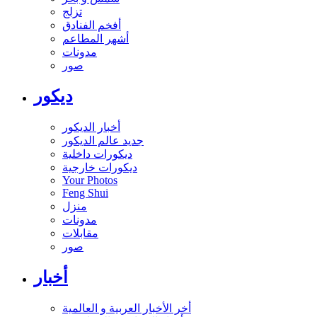
تزلج
أفخم الفنادق
أشهر المطاعم
مدونات
صور
ديكور
أخبار الديكور
جديد عالم الديكور
ديكورات داخلية
ديكورات خارجية
Your Photos
Feng Shui
منزل
مدونات
مقابلات
صور
أخبار
أخر الأخبار العربية و العالمية