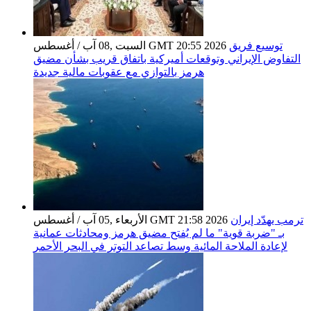
توسيع فريق
السبت ,08 آب / أغسطس GMT 20:55 2026
التفاوض الإيراني وتوقعات أميركية باتفاق قريب بشأن مضيق
هرمز بالتوازي مع عقوبات مالية جديدة
ترمب يهدّد إيران
الأربعاء ,05 آب / أغسطس GMT 21:58 2026
بـ "ضربة قوية" ما لم يُفتح مضيق هرمز ومحادثات عمانية
لإعادة الملاحة المائية وسط تصاعد التوتر في البحر الأحمر