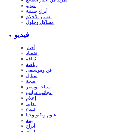
فيديو
أبراج صينية
تفسير الأحلام
مشاكل وحلول
فيديو
أخبار
اقتصاد
ثقافة
رياضة
فن وموسيقى
ستايل
صحة
سياحة وسفر
عجائب غرائب
إعلام
تعليم
نساء
علوم وتكنولوجيا
بيئة
أبراج
سيارات