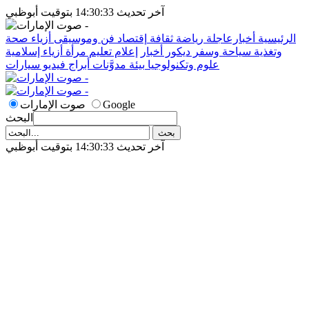
آخر تحديث 14:30:33 بتوقيت أبوظبي
الرئيسية
أخبارعاجلة
رياضة
ثقافة
إقتصاد
فن وموسيقى
أزياء
صحة
وتغذية
سياحة وسفر
ديكور
أخبار
إعلام
تعليم
مرأة
أزياء إسلامية
علوم وتكنولوجيا
بيئة
مدوَّنات
أبراج
فيديو
سيارات
Google
صوت الإمارات
البحث
آخر تحديث 14:30:33 بتوقيت أبوظبي