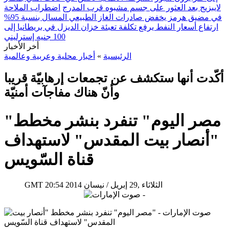
لايبزيج بعد العثور على جسم مشبوه قرب المدرج
اضطراب الملاحة
في مضيق هرمز يخفض صادرات الغاز الطبيعي المسال بنسبة 95%
ارتفاع أسعار النفط يرفع تكلفة تعبئة خزان الديزل في بريطانيا إلى
100 جنيه إسترليني
أخر الأخبار
الرئيسية
»
أخبار محلية وعربية وعالمية
أكّدت أنها ستكشف عن تجمعات إرهابيّة قريبا
وأنّ هناك مفاجآت أمنيّة
"مصر اليوم" تنفرد بنشر مخطط
"أنصار بيت المقدس" لاستهداف
قناة السّويس
20:54 2014 الثلاثاء ,29 إبريل / نيسان
GMT