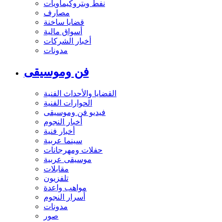
نفط وبتروكيماويات
مصارف
قضايا ساخنة
أسواق مالية
أخبار الشركات
مدونات
فن وموسيقى
القضايا والأحداث الفنية
الحوارات الفنية
فيديو فن وموسيقى
أخبار النجوم
أخبار فنية
سينما عربية
حفلات ومهرجانات
موسيقى عربية
مقابلات
تلفزيون
مواهب واعدة
أسرار النجوم
مدونات
صور