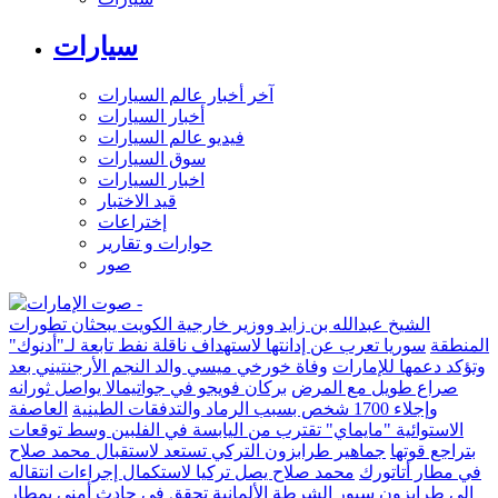
سيارات
آخر أخبار عالم السيارات
أخبار السيارات
فيديو عالم السيارات
سوق السيارات
اخبار السيارات
قيد الاختبار
إختراعات
حوارات و تقارير
صور
الشيخ عبدالله بن زايد ووزير خارجية الكويت يبحثان تطورات
المنطقة
سوريا تعرب عن إدانتها لاستهداف ناقلة نفط تابعة لـ"أدنوك"
وتؤكد دعمها للإمارات
وفاة خورخي ميسي والد النجم الأرجنتيني بعد
صراع طويل مع المرض
بركان فويجو في جواتيمالا يواصل ثورانه
وإجلاء 1700 شخص بسبب الرماد والتدفقات الطينية
العاصفة
الاستوائية "مايماي" تقترب من اليابسة في الفلبين وسط توقعات
بتراجع قوتها
جماهير طرابزون التركي تستعد لاستقبال محمد صلاح
في مطار أتاتورك
محمد صلاح يصل تركيا لاستكمال إجراءات انتقاله
إلى طرابزون سبور
الشرطة الألمانية تحقق في حادث أمني بمطار