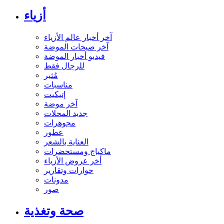
أزياء
آخر أخبار عالم الأزياء
آخر صيحات الموضة
فيديو أخبار الموضة
للرجال فقط
مُثير
مناسبات
إتيكيت
آخر موضة
جديد المحلات
مجوهرات
عطور
العناية بالشعر
ماكياج ومستحضرات
أخر عروض الأزياء
حوارات وتقارير
مدونات
صور
صحة وتغذية