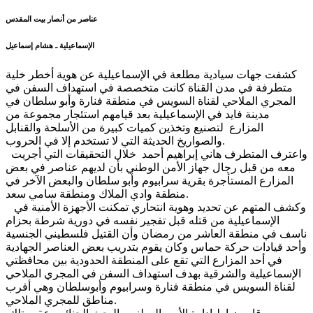
عناصر من أنصار بيت المقدس
الإسماعيلية ـ هشام إسماعيل
كشفت جهات سيادية مطلعة في الإسماعيلية عن هوية أخطر خلية
متطرفة في مدن القناة كانت متخصصة في استهداف السفن في
المجري الملاحي لقناة السويس في منطقة فنارة وأبو سلطان في
مدينة فايد في الإسماعيلية بعد قيامهم استئجار مجموعة من
المزارع لتصنيع وتخذين كميات كبيرة من الأسلحة والقنابل
والصواريخ الحديثة التي لا تستخدم إلا في الحروب.
واعترف المتطرف هاني إبراهيم أحمد خلال التحقيقات التي أجريت
معه من قبل رجال جهاز الأمن الوطني بأن لديهم عناصر في بعض
المزارع المستأجرة بقرية سرابيوم وأبو سلطان والبعض الآخر في
منطقة وادي الملاك ومنطقة سامي سعد.
وكشف المتهم عن تحديد وهوية انتحاري تمكنت الأجهزة الأمنية في
الإسماعيلية من قتله قبل تفجير نفسه في دورية شرطة بحزام
ناسف في منطقة العاشر من رمضان وأن القتيل فلسطيني الجنسية
وأحد قيادات حركة حماس وكان يقوم بتدريب بعض العناصر الجهادية
في أحد المزارع التي تقع على المنطقة الحدودية بين محافظتي
الإسماعيلية والشرقية بهدف استهداف السفن في المجري الملاحي
لقناة السويس في منطقة فنارة وسرابيوم وأبوسلطان وهي أقرب
مناطق للمجري الملاحي.