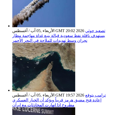
تصعيد حوثي
الأربعاء ,05 آب / أغسطس GMT 20:02 2026
يستهدف ناقلة نفط سعودية قبالة ينبع غداة مهاجمة مطار
نجران وسط تهديدات للملاحة في البحر الأحمر
ترامب يتوقع
الأربعاء ,05 آب / أغسطس GMT 19:57 2026
إعادة فتح مضيق هرمز قريباً ويؤكد أن الخيار العسكري
مطروح إذا انهارت المحادثات مع إيران