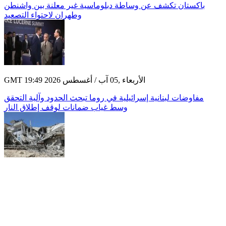
باكستان تكشف عن وساطة دبلوماسية غير معلنة بين واشنطن
وطهران لاحتواء التصعيد
GMT 19:49 2026 الأربعاء ,05 آب / أغسطس
مفاوضات لبنانية إسرائيلية في روما تبحث الحدود وآلية التحقق
وسط غياب ضمانات لوقف إطلاق النار