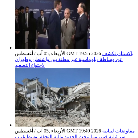
باكستان تكشف
الأربعاء ,05 آب / أغسطس GMT 19:55 2026
عن وساطة دبلوماسية غير معلنة بين واشنطن وطهران
لاحتواء التصعيد
مفاوضات لبنانية
الأربعاء ,05 آب / أغسطس GMT 19:49 2026
إسرائيلية في روما تبحث الحدود وآلية التحقق وسط غياب