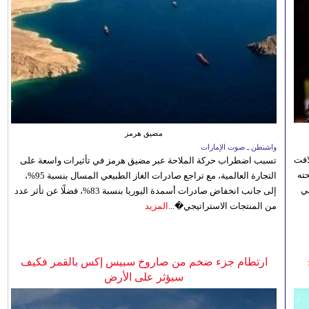
مضيق هرمز
واشنطن ـ صوت الإمارات
افت
تسبب اضطراب حركة الملاحة عبر مضيق هرمز في تأثيرات واسعة على
ته
التجارة العالمية، مع تراجع صادرات الغاز الطبيعي المسال بنسبة 95%،
ي
إلى جانب انخفاض صادرات أسمدة اليوريا بنسبة 83%، فضلًا عن تأثر عدد
من المنتجات الاستراتيجي�...
المزيد
ارتطام جزء ضخم من صاروخ سبيس إكس بالقمر فكيف
سيؤثر على الأرض