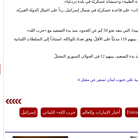
دة الطيبة» و«منشأة عسكريّة في بلدة دردغيا».
» على قاعدة عسكريّة في شمال إسرائيل، رداً على اغتيال الدولة العبريّة،
ذ بدء التصعيد مع «حزب الله».
وأسفر التصعيد عبر الحدود عن مقتل ما لا يقلّ عن 565 شخصاً في لبنان، بينهم 116 مدنيّاً على الأقلّ، وفق تعداد للوكالة، استناداً إلى السلطات اللبنانية
لية على جنوب لبنان تسفر عن مقتل 4
Emira
أخبار الإمارات والعالم
حزب الله» اللبناني
إسرائيل