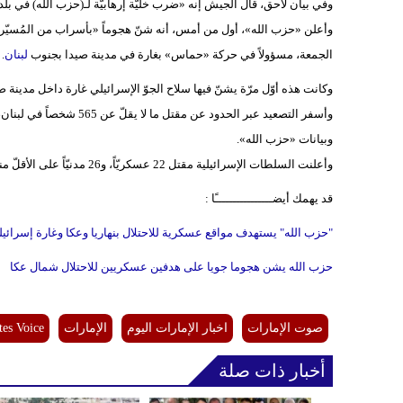
وفي بيان لاحق، قال الجيش إنه «ضرب خليّة إرهابيّة لـ(حزب الله) في بل
وأعلن «حزب الله»، أول من أمس، أنه شنّ هجوماً «بأسراب من المُسيّرات
الجمعة، مسؤولاً في حركة «حماس» بغارة في مدينة صيدا بجنوب
لبنان
.
وكانت هذه أوّل مرّة يشنّ فيها سلاح الجوّ الإسرائيلي غارة داخل مدينة صيدا، التي تبعد نحو 50 كم عن الحدود، من
وبيانات «حزب الله».
وأعلنت السلطات الإسرائيلية مقتل 22 عسكريّاً، و26 مدنيّاً على الأقلّ منذ بدء التصعيد، بينهم 12 في الجولان السوري المحتلّ.
قد يهمك أيضــــــــــــــــًا :
"حزب الله" يستهدف مواقع عسكرية للاحتلال بنهاريا وعكا وغارة إسرائي
حزب الله يشن هجوما جويا على هدفين عسكريين للاحتلال شمال عكا
صوت الإمارات
اخبار الإمارات اليوم
الإمارات
tes Voice
أخبار ذات صلة