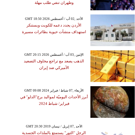
وطهران تنفي طلب مهلة
GMT 18:50 2026 الأحد ,02 آب / أغسطس
الأردن يجدد دعمه للكويت ويستنكر
استهداف منشآت حيوية بطائرات مسيرة
GMT 20:15 2026 الإثنين ,03 آب / أغسطس
الذهب يصعد مع تراجع مخاوف التصعيد
الأميركي ضد إيران
GMT 09:08 2024 الأربعاء ,07 شباط / فبراير
أبرز الأحداث اليوميّة لمواليد برج"الدلو" في
فبراير/ شباط 2024
GMT 20:30 2019 الأحد ,07 إبريل / نيسان
الرجل "الثور" يستمتع بالملذات الجسدية