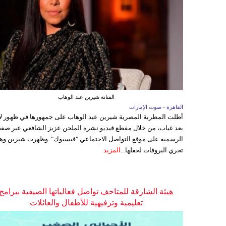
الفنانة شيرين عبد الوهاب
القاهرة - صوت الإمارات
أطلت المطربة المصرية شيرين عبد الوهاب على جمهورها في ظهور ل
بعد غياب، من خلال مقطع فيديو نشره الملحن عزيز الشافعي عبر صفح
الرسمية على موقع التواصل الاجتماعي "فيسبوك". وظهرت شيرين وه
تجري البروفات لحفلها...
المزيد
هيئة الشارقة للمتاحف تواصل فعالياتها الصيفية ببرامج
تعليمية وترفيهية للأطفال والعائلات