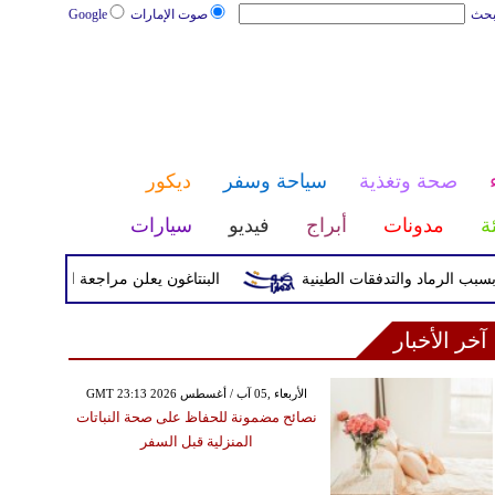
بحث
صوت الإمارات
Google
صحة وتغذية
سياحة وسفر
ديكور
ئة
مدونات
أبراج
فيديو
سيارات
البنتاغون يعلن مراجعة التواجد العسكري ال
آخر الأخبار
GMT 23:13 2026 الأربعاء ,05 آب / أغسطس
نصائح مضمونة للحفاظ على صحة النباتات
المنزلية قبل السفر