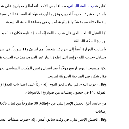
أعلن «
حزب الله» اللبناني
، مساء أمس الأحد، أنه أطلق صواريخ على شمال
وأسفرت عن 12 جريحاً آخرين، وفق ما أوردته «وكالة الصحافة ال
سقطا جرّاء ضربة شنّتها مُسيّرة، أمس، في منطقة الطيبة الحدودية.
أمّا القتيل الثالث، الذي قال «حزب الله» إنّه أحد مُقاتليه، فكان قد أصيب 
لوزارة الصحّة اللبنانيّة.
وأشارت الوزارة أيضاً إلى جرح 12 شخصاً؛ هم لبنانيّ و11 سورياً، في ضربة إسرائيلية استهدفت، أمس، بلدة معروب في الجنوب اللبناني.
ويتبادل «حزب الله» وإسرائيل إطلاق النار عبر الحدود، منذ بدء الحرب بقطاع غزّة في 7 أكتوبر (تشر
لكنّ منسوب التوتر ارتفع مؤخّراً بعد اغتيال رئيس المكتب السياسي ل
فؤاد شكر، في الضاحية الجنوبيّة لبيروت.
الفرقة 146 في جعتون بِصليات من صواريخ الكاتيوشا».
من جانبه، أبلغ الجيش الإسرائيلي 
إصابات.
وقال الجيش الإسرائيلي، في وقت سابق أمس، إنّه «ضرب منشآت عسكريّة 