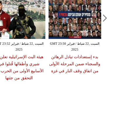
السبت ,22 شباط / فبراير GMT 23:48
20
السبت ,22 شباط / فبراير GMT 23:50
السبت ,22 شباط / فبراي
ئيلي ينفي أن
2025
2025
معادة من غزة
بدء إستعدادات تبادل الرهائن
هيئة البث الإسرائيلية تعلن
 وويتكوف يؤكد
والسجناء ضمن المرحلة الأولى
شيري وأطفالها قُتلوا في
ب لا تهجّر
من اتفاق وقف النار في غزة
الأسابيع الأولى من الحرب 
ينيين
التحقق من جثتها