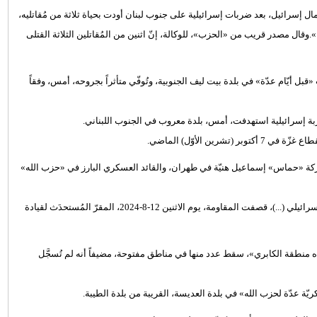
 إسرائيل، بعد ضربات إسرائيلية على جنوب لبنان أودت بحياة ثلاثة من مُقاتليه،
فرنسية».وقال مصدر قريب من «الحزب»، للوكالة، إنّ اثنين من المُقاتلين الثلاثة القتلى
«قبل أيّام عدّة» في بلدة بيت ليف الجنوبية، وتُوفّي متأثراً بجروحه، أمس، وفقاً
ين الأوّل) الماضي.
حركة «حماس» إسماعيل هنيّة في طهران، والقائد العسكري البارز في «حزب الله»
وقال «حزب الله»، في بيان، فجر اليوم، إنّه «ردّاً على اعتداءات العدوّ الإسرائيلي (...)، قصفت المقاومة، يوم الاثنين 12-8-2024، المقرّ المُستحدَث لقيادة
عن «إطلاق 30 صاروخاً من لبنان باتّجاه منطقة الكابري»، سقط عدد منها في مناطق مفتوحة، مضيفاً أنه لم تُسجَّل
عدّة لحزب الله» في بلدة العديسة، القريبة من بلدة الطيبة.