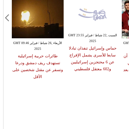
السبت ,22 شباط / فبراير GMT 23:55
2025
ر GMT 23:52
الأربعاء ,26 شباط / فبراير GMT 09:46
حماس وإسرائيل تنفذان تبادلا
2025
سابعا للأسرى يشمل الإفراج
 أن
طائرات حربية إسرائيلية
عن 6 محتجزين إسرائيليين
تستهدف ريف دمشق ودرعا
و602 معتقل فلسطيني
بعد
وتسفر عن مقتل شخصين على
الأقل