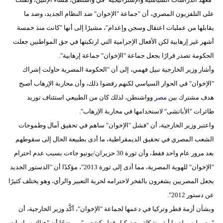
مدوَّنات
على التلفزيون المصري، أن "جماعة "الإخوان" ضد النظام الجديد، وضد ما
يقابلها من عمليات اعتقال وسجن وإعدام"، مشيرًا إلى أنها "كانت منذ خمسة
أبراج
أشهر غير إرهابية لكن الأفعال الإجرامية التي ارتكبتها في حق المواطنين جعلت
فيديو
الحكومة تصدر قرارًا بجعل جماعة "الإخوان" جماعة إرهابية".
وأشار وزير الخارجية نبيل فهمي، إلى أن "الحكومة المصرية حاولت إشراك
سيارات
"الإخوان" في الحوار السياسي لكنهم رفضوا ذلك، وأن محاربة الإرهاب أصبح
هدف مشترك بين
مصر
وواشنطن، لذلك كان من الطبيعي استئناف توريد
طائرات "الأباتشى" لاستخدامها في محاربة الإرهاب".
واعتبر وزير الخارجية، أن "فشل "الإخوان" ساهم في تحقيق آمال وطموحات
الشعب المصري في تحقيق الديمقراطية، ما أدى بطبيعة الحال إلى سقوطهم
بعد مرور عام واحد فقط، وأن ثورة 30 حزيران/يونيو جاءت بسبب عدم احترام
"الإخوان" للهوية المصرية، مما أدى إلى ثورة 2013"، مؤكدًا أن "الدستور الجديد
يجعل المصريين يشعرون بالفخر لاحترامه لحرية التعبير والرأي، وهو يختلف كثيرًا
عن دستور 2012".
وبشأن أزمة قطر وتركيا في دعمها لجماعة "الإخوان"، أكَّد وزير الخارجية، أن
"
مصر
ليس لديها أية مشكلة مع تركيا وقطر كشعب"، موضحًا أن "هناك سياسات