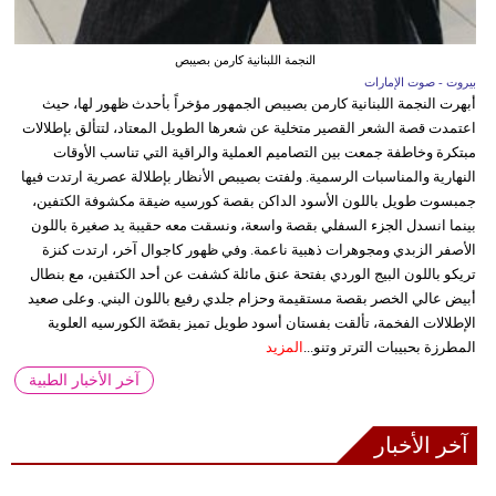
النجمة اللبنانية كارمن بصيبص
بيروت - صوت الإمارات
أبهرت النجمة اللبنانية كارمن بصيبص الجمهور مؤخراً بأحدث ظهور لها، حيث
اعتمدت قصة الشعر القصير متخلية عن شعرها الطويل المعتاد، لتتألق بإطلالات
مبتكرة وخاطفة جمعت بين التصاميم العملية والراقية التي تناسب الأوقات
النهارية والمناسبات الرسمية. ولفتت بصيبص الأنظار بإطلالة عصرية ارتدت فيها
جمبسوت طويل باللون الأسود الداكن بقصة كورسيه ضيقة مكشوفة الكتفين،
بينما انسدل الجزء السفلي بقصة واسعة، ونسقت معه حقيبة يد صغيرة باللون
الأصفر الزبدي ومجوهرات ذهبية ناعمة. وفي ظهور كاجوال آخر، ارتدت كنزة
تريكو باللون البيج الوردي بفتحة عنق مائلة كشفت عن أحد الكتفين، مع بنطال
أبيض عالي الخصر بقصة مستقيمة وحزام جلدي رفيع باللون البني. وعلى صعيد
الإطلالات الفخمة، تألقت بفستان أسود طويل تميز بقصّة الكورسيه العلوية
المطرزة بحبيبات الترتر وتنو...
المزيد
آخر الأخبار الطبية
آخر الأخبار