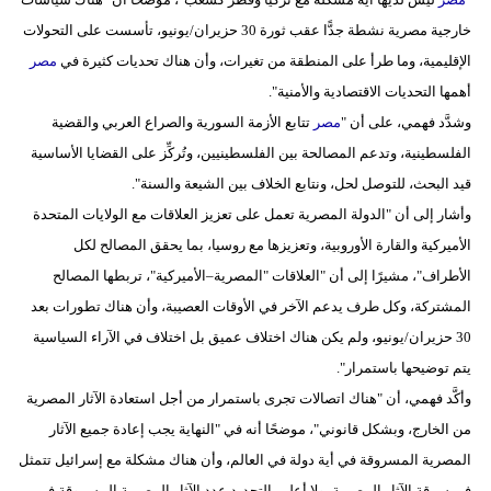
خارجية مصرية نشطة جدًّا عقب ثورة 30 حزيران/يونيو، تأسست على التحولات
الإقليمية، وما طرأ على المنطقة من تغيرات، وأن هناك تحديات كثيرة في
مصر
أهمها التحديات الاقتصادية والأمنية".
وشدَّد فهمي، على أن "
مصر
تتابع الأزمة السورية والصراع العربي والقضية
الفلسطينية، وتدعم المصالحة بين الفلسطينيين، وتُركِّز على القضايا الأساسية
قيد البحث، للتوصل لحل، ونتابع الخلاف بين الشيعة والسنة".
وأشار إلى أن "الدولة المصرية تعمل على تعزيز العلاقات مع الولايات المتحدة
الأميركية والقارة الأوروبية، وتعزيزها مع روسيا، بما يحقق المصالح لكل
الأطراف"، مشيرًا إلى أن "العلاقات "المصرية–الأميركية"، تربطها المصالح
المشتركة، وكل طرف يدعم الآخر في الأوقات العصيبة، وأن هناك تطورات بعد
30 حزيران/يونيو، ولم يكن هناك اختلاف عميق بل اختلاف في الآراء السياسية
يتم توضيحها باستمرار".
وأكَّد فهمي، أن "هناك اتصالات تجرى باستمرار من أجل استعادة الآثار المصرية
من الخارج، وبشكل قانوني"، موضحًا أنه في "النهاية يجب إعادة جميع الآثار
المصرية المسروقة في أية دولة في العالم، وأن هناك مشكلة مع إسرائيل تتمثل
في سرقة الآثار المصرية، ولا أعلم بالتحديد عدد الآثار المصرية المسروقة في