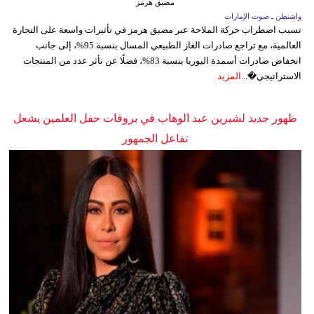
مضيق هرمز
واشنطن ـ صوت الإمارات
تسبب اضطراب حركة الملاحة عبر مضيق هرمز في تأثيرات واسعة على التجارة
العالمية، مع تراجع صادرات الغاز الطبيعي المسال بنسبة 95%، إلى جانب
انخفاض صادرات أسمدة اليوريا بنسبة 83%، فضلًا عن تأثر عدد من المنتجات
الاستراتيجي�...
المزيد
ظهور جديد لشيرين عبد الوهاب في بروفات حفل العلمين يشعل
تفاعل الجمهور