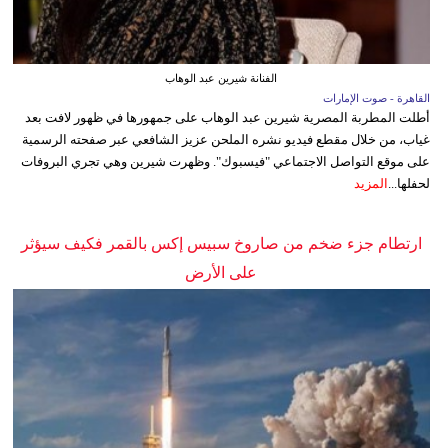
الفنانة شيرين عبد الوهاب
القاهرة - صوت الإمارات
أطلت المطربة المصرية شيرين عبد الوهاب على جمهورها في ظهور لافت بعد
غياب، من خلال مقطع فيديو نشره الملحن عزيز الشافعي عبر صفحته الرسمية
على موقع التواصل الاجتماعي "فيسبوك". وظهرت شيرين وهي تجري البروفات
لحفلها...
المزيد
ارتطام جزء ضخم من صاروخ سبيس إكس بالقمر فكيف سيؤثر
على الأرض