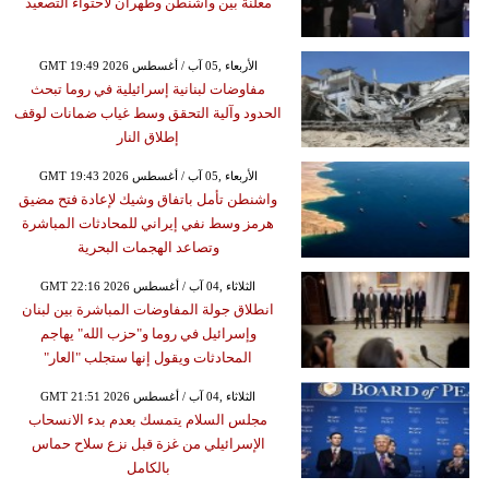
معلنة بين واشنطن وطهران لاحتواء التصعيد
GMT 19:49 2026 الأربعاء ,05 آب / أغسطس
مفاوضات لبنانية إسرائيلية في روما تبحث
الحدود وآلية التحقق وسط غياب ضمانات لوقف
إطلاق النار
GMT 19:43 2026 الأربعاء ,05 آب / أغسطس
واشنطن تأمل باتفاق وشيك لإعادة فتح مضيق
هرمز وسط نفي إيراني للمحادثات المباشرة
وتصاعد الهجمات البحرية
GMT 22:16 2026 الثلاثاء ,04 آب / أغسطس
انطلاق جولة المفاوضات المباشرة بين لبنان
وإسرائيل في روما و"حزب الله" يهاجم
المحادثات ويقول إنها ستجلب "العار"
GMT 21:51 2026 الثلاثاء ,04 آب / أغسطس
مجلس السلام يتمسك بعدم بدء الانسحاب
الإسرائيلي من غزة قبل نزع سلاح حماس
بالكامل