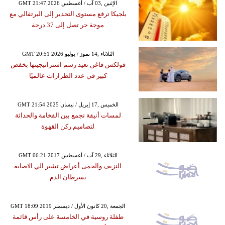
GMT 21:47 2026 الإثنين ,03 آب / أغسطس
بلجيكا ترفع مستوى التحذير إلى البرتقالي مع
موجة حر تصل إلى 37 درجة
GMT 20:51 2026 الثلاثاء ,14 تموز / يوليو
فولكس فاغن تعيد رسم استراتيجيتها بخفض
كبير في عدد الطرازات عالميًا
GMT 21:54 2025 الخميس ,17 إبريل / نيسان
لمسات أنيقة تجمع بين الفخامة والحداثة
لتصاميم ركن القهوة
GMT 06:21 2017 الثلاثاء ,29 آب / أغسطس
النزيف والحمى أعراض تشير الي الاصابة
بسرطان الدم
GMT 18:09 2019 الجمعة ,20 كانون الأول / ديسمبر
طفلة روسية في الخامسة على رأس قائمة