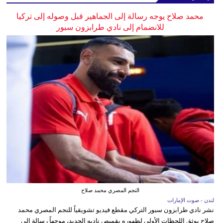
محمد صلاح يوجه رسالة إلى الجماهير قبل وصوله إلى تركيا
للانضمام إلى نادي طرابزون سبور
النجم المصري محمد صلاح
لندن - صوت الإمارات
نشر نادي طرابزون سبور التركي مقطع فيديو تشويقياً للنجم المصري محمد
صلاح يوثق اللحظات الأولى لظهوره بقميص ناديه الجديد، موجهاً رسالة إلى