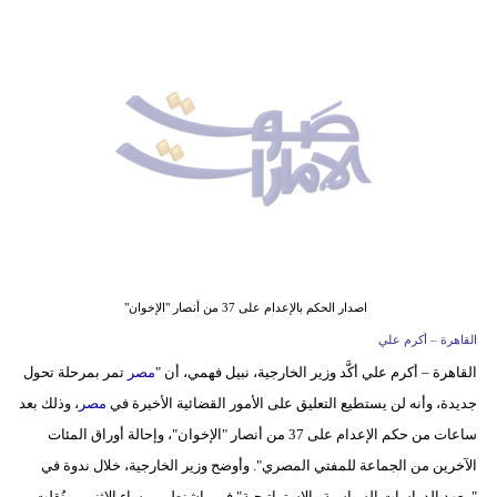
وسفر
ديكور
أخبار
إعلام
تعليم
مرأة
أزياء
اصدار الحكم بالإعدام على 37 من أنصار "الإخوان"
إسلامية
القاهرة – أكرم علي
القاهرة – أكرم علي أكَّد وزير الخارجية، نبيل فهمي، أن "
مصر
تمر بمرحلة تحول
علوم
جديدة، وأنه لن يستطيع التعليق على الأمور القضائية الأخيرة في
مصر
، وذلك بعد
وتكنولوجيا
ساعات من حكم الإعدام على 37 من أنصار "الإخوان"، وإحالة أوراق المئات
بيئة
الآخرين من الجماعة للمفتي المصري". وأوضح وزير الخارجية، خلال ندوة في
"معهد الدراسات السياسية والإستراتيجية" في واشنطن، مساء الإثنين، ونُقلت