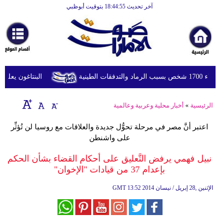
آخر تحديث 18:44:55 بتوقيت أبوظبي
الرئيسية
أخبارعاجلة
رياضة
ثقافة
طينية
البنتاغون يعلن مرا
إقتصاد
الرئيسية
»
أخبار محلية وعربية وعالمية
فن
اعتبر أنَّ مصر في مرحلة تحوُّل جديدة والعلاقات مع روسيا لن تُؤثِّر
وموسيقى
على واشنطن
أزياء
نبيل فهمي يرفض التَّعليق على أحكام القضاء بشأن الحكم
بإعدام 37 من قيادات "الإخوان"
صحة
13:52 2014 الإثنين ,28 إبريل / نيسان
GMT
وتغذية
سياحة