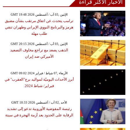
الأخبار الأكثر قراءة
GMT 19:48 2026 الإثنين ,03 آب / أغسطس
ترامب يتحدث عن اتفاق مرتقب بشأن مضيق
هرمز والبرنامج النووي الإيراني وطهران تنفي
طلب مهلة
GMT 20:15 2026 الإثنين ,03 آب / أغسطس
الذهب يصعد مع تراجع مخاوف التصعيد
الأميركي ضد إيران
GMT 09:02 2024 الأربعاء ,07 شباط / فبراير
أبرز الأحداث اليوميّة لمواليد برج"العقرب" في
فبراير/ شباط 2024
GMT 18:33 2026 الأحد ,02 آب / أغسطس
رئيسة المفوضية الأوروبية تدعو إلى تشديد
الرقابة على الحدود بعد أزمة الهجرة في سبتة