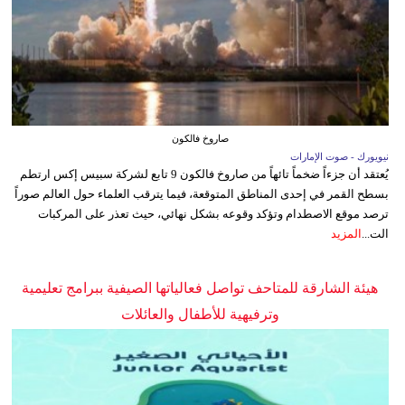
صاروخ فالكون
نيويورك - صوت الإمارات
يُعتقد أن جزءاً ضخماً تائهاً من صاروخ فالكون 9 تابع لشركة سبيس إكس ارتطم
بسطح القمر في إحدى المناطق المتوقعة، فيما يترقب العلماء حول العالم صوراً
ترصد موقع الاصطدام وتؤكد وقوعه بشكل نهائي، حيث تعذر على المركبات
الت...
المزيد
هيئة الشارقة للمتاحف تواصل فعالياتها الصيفية ببرامج تعليمية
وترفيهية للأطفال والعائلات