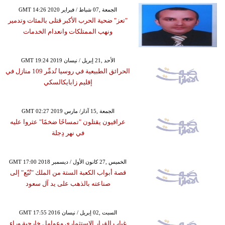
GMT 14:26 2020 الجمعة ,07 شباط / فبراير
"تعز" ضحية الحرب الأكبر قتلى بالمئات وتدمير
ونهب الممتلكات وانعدام الخدمات
GMT 19:24 2019 الأحد ,21 إبريل / نيسان
الحرائق الطبيعية في روسيا تُدمِّر 109 منازل في
إقليم زابايكالسكي
GMT 02:27 2019 الجمعة ,15 آذار/ مارس
عراقيون يقتلون "تمساحًا ضخمًا" عثروا عليه
في نهر دِجلة
GMT 17:00 2018 الخميس ,27 كانون الأول / ديسمبر
قصة أبواب الكعبة الستة من الملك "تُبّع" إلى
صناعته بالذهب على يد آل سعود
GMT 17:55 2016 السبت ,02 إبريل / نيسان
غياب القرار الاستثماري وعوامل خارجية وراء