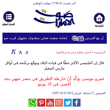
آخر تحديث 17:06:42 بتوقيت أبوظبي
الرئيسية
أخبارعاجلة
رياضة
ثقافة
ويل مع المرض
إصابة سفينة شحن بمقذوف مجهول قرب سواحل عُما
إقتصاد
الرئيسية
»
أخبار محلية وعربية وعالمية
فن
قال إن السّيسي الأكثر حظّا في قيادة البلاد وتوقّع ترشّحه في أوائل
وموسيقى
مارس المقبل
أزياء
عمرو موسى يؤكّد أنّ خارطة الطريق في مصر تنتهي بحد
أقصى في 18 يونيو
صحة
16:19 2014 الخميس ,27 شباط / فبراير
GMT
وتغذية
سياحة