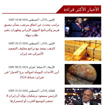
الأخبار الأكثر قراءة
GMT 19:48 2026 الإثنين ,03 آب / أغسطس
ترامب يتحدث عن اتفاق مرتقب بشأن مضيق
هرمز والبرنامج النووي الإيراني وطهران تنفي
طلب مهلة
GMT 20:15 2026 الإثنين ,03 آب / أغسطس
الذهب يصعد مع تراجع مخاوف التصعيد
الأميركي ضد إيران
GMT 08:32 2024 الأربعاء ,07 شباط / فبراير
أبرز الأحداث اليوميّة لمواليد برج"الحمل" في
فبراير/ شباط 2024
GMT 22:24 2026 الثلاثاء ,04 آب / أغسطس
الرئيس مسعود بزشكيان يؤكد أن إيران لا
تسعى لتوسيع الحرب أو استمرارها