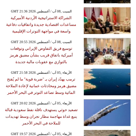
GMT 21:36 2026 السبت ,08 آب / أغسطس
الشراكة الاستراتيجية الأردنية الأميركية
مساعدات اقتصادية جديدة واتفاقيات دفاعية
واسعة في مواجهة التوترات الإقليمية
GMT 20:55 2026 السبت ,08 آب / أغسطس
توسيع فريق التفاوض الإيراني وتوقعات
أميركية باتفاق قريب بشأن مضيق هرمز
بالتوازي مع عقوبات مالية جديدة
GMT 21:58 2026 الأربعاء ,05 آب / أغسطس
ترمب يهدّد إيران بـ "ضربة قوية" ما لم يُفتح
مضيق هرمز ومحادثات عمانية لإعادة الملاحة
المائية وسط تصاعد التوتر في البحر الأحمر
GMT 20:02 2026 الأربعاء ,05 آب / أغسطس
تصعيد حوثي يستهدف ناقلة نفط سعودية قبالة
ينبع غداة مهاجمة مطار نجران وسط تهديدات
للملاحة في البحر الأحمر
GMT 19:57 2026 الأربعاء ,05 آب / أغسطس