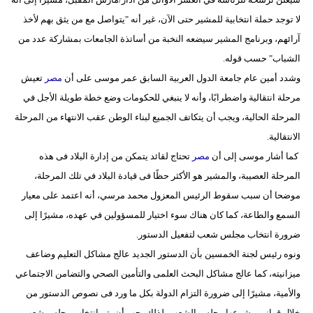
مدوَّنات
لا توجد حملة انتخابية للمشير حتى الآن، غير أنه "يتواصل مع من يثق بهم لأخذ
آرائهم، وبرنامج المشير سيضعه النخبة من أساتذة الجامعات بمشاركة عدد من
أبراج
الشباب" حسب قوله.
فيديو
وشدد أمين عام جامعة الدول العربية السابق عمر موسى على أن
مصر
تعيش
مرحلة انتقالية واضطرابًا، وأنه لا ينبغي للحكومات وضع خطة طويلة الأجل في
سيارات
المرحلة الحالية، ويجب أن يتكاتف الجميع لبناء الوطن عقب الانتهاء من المرحلة
الانتقالية.
كما أشار موسى إلى أن
مصر
تحتاج لقائد يتمكن من إدارة البلاد فى هذه
المرحلة العصيبة، والمشير هو الأكثر حظًا فى قيادة البلاد في تلك المرحلة،
موضحا أن سبب سقوط الرئيس المعزول محمد مرسي، أنه اعتمد على معيار
السمع والطاعة، كما كان هناك سوء اختيار للمسؤولين في عهده، مشيرًا إلى
ضرورة انتخاب مجلس شعب لتفعيل الدستور.
ونوه رئيس لجنة الخمسين بأن الدستور الجديد عالج مشاكل التعليم وضاعف
ميزانيته، كما عالج مشاكل البحث العلمى والتأمين الصحي والتضامن الاجتماعي
والأمية، مشيرًا إلى ضرورة التزام الدولة بكل ما ورد فى نصوص الدستور من
خلال قوانين يشرعها مجلس الشعب، لذلك يجب أن يتم انتخاب مجلس شعب