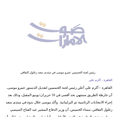
وسفر
ديكور
أخبار
إعلام
تعليم
مرأة
أزياء
رئيس لجنة الخمسين عمرو موسى في منتدى سعد زغلول الثقافي
إسلامية
القاهرة – أكرم علي
القاهرة – أكرم علي أعلن رئيس لجنة الخمسين لتعديل الدستور عمرو موسى،
علوم
أن خارطة الطريق ستنتهي بحد أقصى في 18 حزيران/يونيو المقبل، وذلك بعد
وتكنولوجيا
إجراء الانتخابات الرئاسية ثم البرلمانية. وأكد موسى خلال ندوة في منتدى سعد
بيئة
زغلول الثقافي، مساء الخميس، أن وزير الدفاع المشير عبد الفتاح السيسي
سيعلن ترشحه للرئاسة في العشر الأوائل من آذار/مارس المقبل، مشيرا إلى أنه