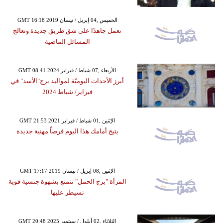
GMT 16:18 2019 الخميس ,04 إبريل / نيسان
تعمل جاهدًا على شق طريق جديدة وتعالج
المسائل الماضية
GMT 08:41 2024 الأربعاء ,07 شباط / فبراير
أبرز الأحداث اليوميّة لمواليد برج"الأسد" في
فبراير/ شباط 2024
GMT 21:53 2021 الإثنين ,01 شباط / فبراير
يتيح أمامك هذا اليوم فرصاً مهنية جديدة
GMT 17:17 2019 الإثنين ,08 إبريل / نيسان
المرأة "برج الحمل" تتمتع بشهوة جنسية قوية
تسيطر عليها
GMT 20:48 2025 الثلاثاء ,02 أيلول / سبتمبر