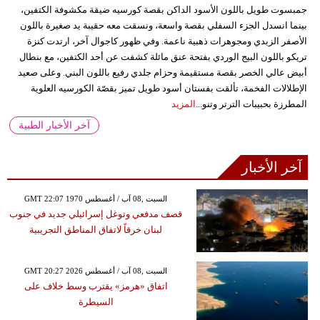
جمبسوت طويل باللون الأسود الداكن بقصة كورسيه ضيقة مكشوفة الكتفين،
بينما انسدل الجزء السفلي بقصة واسعة، ونسقت معه حقيبة يد صغيرة باللون
الأصفر الزبدي ومجوهرات ذهبية ناعمة. وفي ظهور كاجوال آخر، ارتدت كنزة
تريكو باللون البيج الوردي بفتحة عنق مائلة كشفت عن أحد الكتفين، مع بنطال
أبيض عالي الخصر بقصة مستقيمة وحزام جلدي رفيع باللون البني. وعلى صعيد
الإطلالات الفخمة، تألقت بفستان أسود طويل تميز بقصّة الكورسيه العلوية
المطرزة بحبيبات الترتر وتنو...
المزيد
آخر الأخبار الطبية
آخر الأخبار
GMT 22:07 1970 السبت ,08 آب / أغسطس
قصف مدفعي وتوغل إسرائيلي جديد في جنوب
لبنان خرقاً لاتفاق المناطق التجريبية
GMT 20:27 2026 السبت ,08 آب / أغسطس
اتفاق «هرمز» يقترب وسط خلاف على
السيطرة