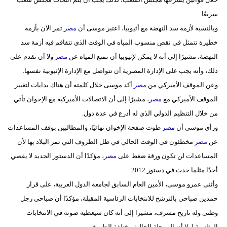
سريعًا.
وبالنسبة لأزمة سد النهضة مع أثيوبيا، اعتبر موسى أن
مصر
تمر الآن بأزمة
خطيرة تتمثل في نقص منسوب المياه في الوقت الذي تتفاقم فيه أزمة سد
النهضة، مشيرًا إلى أنه لا يمكن لإثيوبيا أن تمنع المياه عن
مصر
ولا أن تقدم على
ذلك، وأنه يجب على الإدارة المصرية أن تتواصل مع الإدارة الإثيوبية نفسها.
وعن الموقف الأميركي من
مصر
أكد موسى خلال كلمته أن هناك بدايات لتغيير
الموقف الأميركي مع
مصر
، مشيرًا إلى أن الاتصالات الأميركية مع الإخوان تأتي
من خلال التنظيم الدولي الذي له أذرع في عدة دول.
ورأى موسى أن
مصر
طوت صفحة الإخوان نهائيًا، والمطالبين بوقف المساعدات
عن
مصر
مخطئون في الوقت الحالي في ظل الظروف التي تمر البلاد بها لأن
المساعدات لن تكون ورقة ضغط على
مصر
، مؤكدًا أن الدستور الجديد لا يقصي
أحدًا مثلما حدث في دستور 2012.
وأثنى عمرو موسى، الأمين العام السابق لجامعة الدول العربية، على قرار
حمدين صباحي بالترشح للانتخابات الرئاسية المقبلة، مؤكدًا أن صباحي رجل
وطني وله تاريخ مشرف، مشيرا إلى أنه كان سيعطيه صوته في الانتخابات
الرئاسية لولا أن المرحلة الحالية مختلفة الظروف.