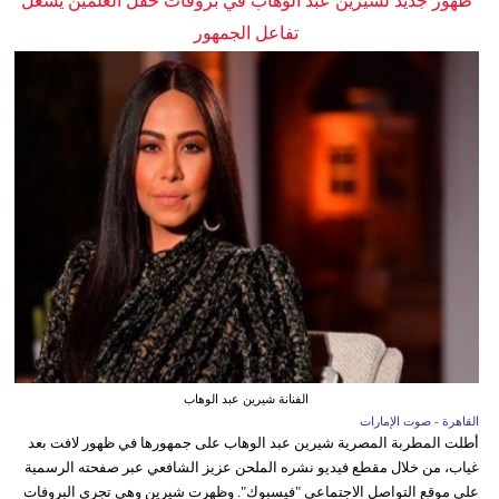
ظهور جديد لشيرين عبد الوهاب في بروفات حفل العلمين يشعل
تفاعل الجمهور
الفنانة شيرين عبد الوهاب
القاهرة - صوت الإمارات
أطلت المطربة المصرية شيرين عبد الوهاب على جمهورها في ظهور لافت بعد
غياب، من خلال مقطع فيديو نشره الملحن عزيز الشافعي عبر صفحته الرسمية
على موقع التواصل الاجتماعي "فيسبوك". وظهرت شيرين وهي تجري البروفات