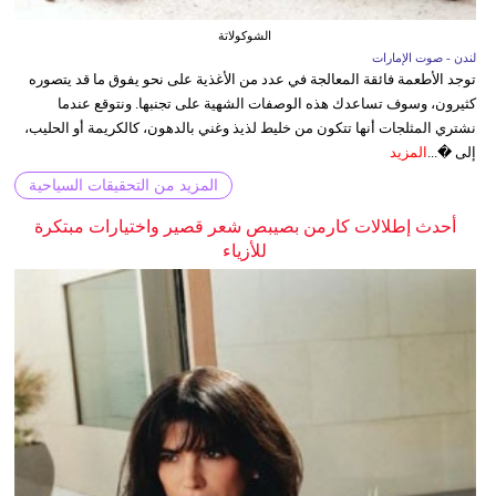
الشوكولاتة
لندن - صوت الإمارات
توجد الأطعمة فائقة المعالجة في عدد من الأغذية على نحو يفوق ما قد يتصوره
كثيرون، وسوف تساعدك هذه الوصفات الشهية على تجنبها. ونتوقع عندما
نشتري المثلجات أنها تتكون من خليط لذيذ وغني بالدهون، كالكريمة أو الحليب،
إلى �...
المزيد
المزيد من التحقيقات السياحية
أحدث إطلالات كارمن بصيبص شعر قصير واختيارات مبتكرة
للأزياء