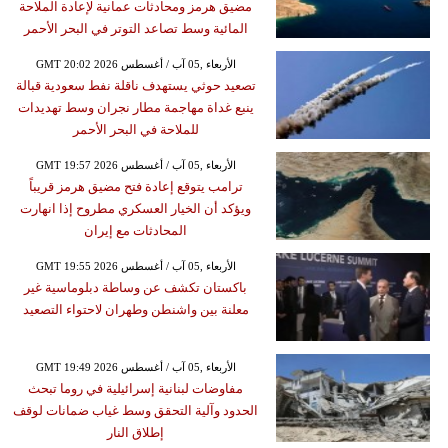
مضيق هرمز ومحادثات عمانية لإعادة الملاحة
المائية وسط تصاعد التوتر في البحر الأحمر
GMT 20:02 2026 الأربعاء ,05 آب / أغسطس
تصعيد حوثي يستهدف ناقلة نفط سعودية قبالة
ينبع غداة مهاجمة مطار نجران وسط تهديدات
للملاحة في البحر الأحمر
GMT 19:57 2026 الأربعاء ,05 آب / أغسطس
ترامب يتوقع إعادة فتح مضيق هرمز قريباً
ويؤكد أن الخيار العسكري مطروح إذا انهارت
المحادثات مع إيران
GMT 19:55 2026 الأربعاء ,05 آب / أغسطس
باكستان تكشف عن وساطة دبلوماسية غير
معلنة بين واشنطن وطهران لاحتواء التصعيد
GMT 19:49 2026 الأربعاء ,05 آب / أغسطس
مفاوضات لبنانية إسرائيلية في روما تبحث
الحدود وآلية التحقق وسط غياب ضمانات لوقف
إطلاق النار