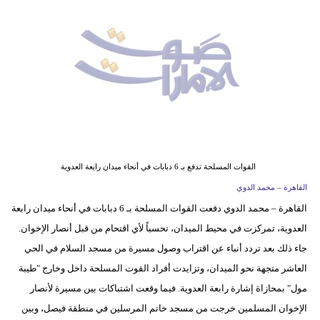
وسفر
ديكور
أخبار
إعلام
تعليم
مرأة
القوات المسلحة تدفع بـ 6 دبابات في أنحاء ميدان رابعة العدوية
القاهرة – محمد الدوي
أزياء
القاهرة – محمد الدوي دفعت القوات المسلحة بـ 6 دبابات في أنحاء ميدان رابعة
إسلامية
العدوية، تمركزت في محيط الميدان، تحسباً لأي اقتحام من قبل أنصار الإخوان.
علوم
جاء ذلك بعد تردد أنباء عن اقتراب وصول مسيرة من مسجد السلام في الحي
وتكنولوجيا
العاشر متجهة نحو الميدان، وتزايدت أفراد القوت المسلحة داخل وخارج "طيبة
مول" بمحازاة إشارة رابعة العدوية. فيما وقعت اشتباكات بين مسيرة لأنصار
بيئة
الإخوان المسلمين خرجت من مسجد خاتم المرسلين في منطقة فيصل، وبين