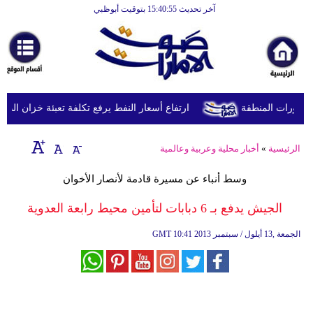
آخر تحديث 15:40:55 بتوقيت أبوظبي
الرئيسية
أخبارعاجلة
رياضة
ثقافة
طورات المنطقة
ارتفاع أسعار النفط يرفع تكلفة تعبئة خزان الديزل في بريطانيا إل
إقتصاد
الرئيسية
»
أخبار محلية وعربية وعالمية
فن
وسط أنباء عن مسيرة قادمة لأنصار الأخوان
وموسيقى
الجيش يدفع بـ 6 دبابات لتأمين محيط رابعة العدوية
أزياء
10:41 2013 الجمعة ,13 أيلول / سبتمبر
GMT
صحة
وتغذية
سياحة