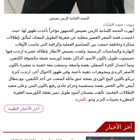
النجمة اللبنانية كارمن بصيبص
بيروت - صوت الإمارات
أبهرت النجمة اللبنانية كارمن بصيبص الجمهور مؤخراً بأحدث ظهور لها، حيث
اعتمدت قصة الشعر القصير متخلية عن شعرها الطويل المعتاد، لتتألق بإطلالات
مبتكرة وخاطفة جمعت بين التصاميم العملية والراقية التي تناسب الأوقات
النهارية والمناسبات الرسمية. ولفتت بصيبص الأنظار بإطلالة عصرية ارتدت فيها
جمبسوت طويل باللون الأسود الداكن بقصة كورسيه ضيقة مكشوفة الكتفين،
بينما انسدل الجزء السفلي بقصة واسعة، ونسقت معه حقيبة يد صغيرة باللون
الأصفر الزبدي ومجوهرات ذهبية ناعمة. وفي ظهور كاجوال آخر، ارتدت كنزة
تريكو باللون البيج الوردي بفتحة عنق مائلة كشفت عن أحد الكتفين، مع بنطال
أبيض عالي الخصر بقصة مستقيمة وحزام جلدي رفيع باللون البني. وعلى صعيد
الإطلالات الفخمة، تألقت بفستان أسود طويل تميز بقصّة الكورسيه العلوية
المطرزة بحبيبات الترتر وتنو...
المزيد
آخر الأخبار الطبية
آخر الأخبار