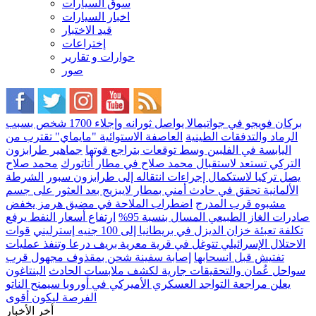
سوق السيارات
اخبار السيارات
قيد الاختبار
إختراعات
حوارات و تقارير
صور
بركان فويجو في جواتيمالا يواصل ثورانه وإجلاء 1700 شخص بسبب
الرماد والتدفقات الطينية
العاصفة الاستوائية "مايماي" تقترب من
اليابسة في الفلبين وسط توقعات بتراجع قوتها
جماهير طرابزون
التركي تستعد لاستقبال محمد صلاح في مطار أتاتورك
محمد صلاح
يصل تركيا لاستكمال إجراءات انتقاله إلى طرابزون سبور
الشرطة
الألمانية تحقق في حادث أمني بمطار لايبزيج بعد العثور على جسم
مشبوه قرب المدرج
اضطراب الملاحة في مضيق هرمز يخفض
صادرات الغاز الطبيعي المسال بنسبة 95%
ارتفاع أسعار النفط يرفع
تكلفة تعبئة خزان الديزل في بريطانيا إلى 100 جنيه إسترليني
قوات
الاحتلال الإسرائيلي تتوغل في قرية معرية بريف درعا وتنفذ عمليات
تفتيش قبل انسحابها
إصابة سفينة شحن بمقذوف مجهول قرب
سواحل عُمان والتحقيقات جارية لكشف ملابسات الحادث
البنتاغون
يعلن مراجعة التواجد العسكري الأميركي في أوروبا سيمنح الناتو
الفرصة ليكون أقوى
أخر الأخبار