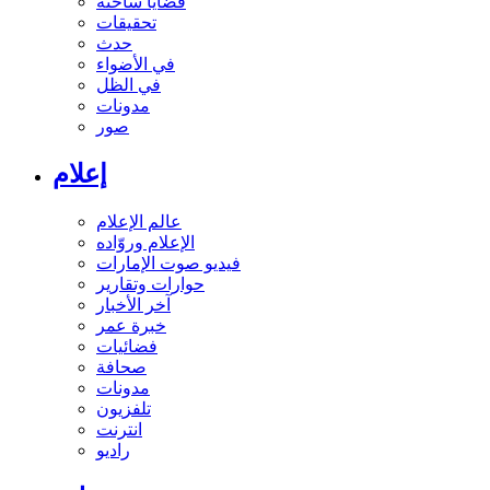
قضايا ساخنة
تحقيقات
حدث
في الأضواء
في الظل
مدونات
صور
إعلام
عالم الإعلام
الإعلام وروّاده
فيديو صوت الإمارات
حوارات وتقارير
آخر الأخبار
خبرة عمر
فضائيات
صحافة
مدونات
تلفزيون
انترنت
راديو