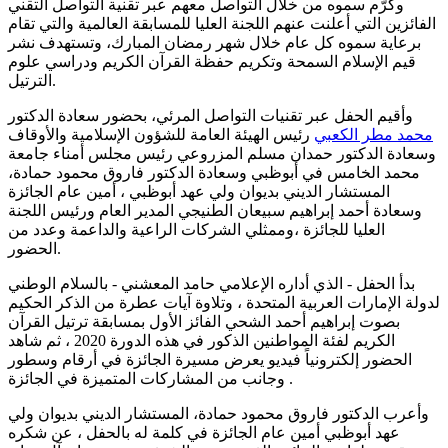
وكرّم سموه من خلال التواصل معهم عبر تقنية التواصل التقني
الفائزين التي أعلنت عنهم اللجنة العليا للمسابقة العالمية والتي تقام
برعاية سموه كل عام خلال شهر رمضان المبارك، وتستهدف نشر
قيم الإسلام السمحة وتكريم حفظة القرآن الكريم ودراسي علوم
الترتيل.
وأقيم الحفل عبر تقنيات التواصل المرئي، بحضور سعادة الدكتور
محمد مطر الكعبي
رئيس الهيئة العامة للشؤون الإسلامية والأوقاف
وسعادة الدكتور حمدان مسلم المزروعي رئيس مجلس أمناء جامعة
محمد الخامس في أبوظبي وسعادة الدكتور فاروق محمود حمادة،
المستشار الديني بديوان ولي عهد أبوظبي ، أمين عام الجائزة
وسعادة أحمد إبراهيم سبيعان الطنيجي المدير العام ورئيس اللجنة
العليا للجائزة ،وممثلي الشركات الراعية والداعمة وعدد من
الحضور.
بدأ الحفل - الذي أداره الإعلامي حامد المعشني - بالسلام الوطني
لدولة الإمارات العربية المتحدة ، وتلاوة آيات عطرة من الذكر الحكيم
بصوت إبراهيم أحمد الشحي الفائز الأول بمسابقة ترتيل القرآن
الكريم لفئة المواطنين الذكور في هذه الدورة 2020 ، ثم شاهد
الحضور إلكترونياً فيديو يعرض مسيرة الجائزة في أرقام وسطور
وجانب من المشاركات المتميزة في الجائزة .
وأعرب الدكتور فاروق محمود حمادة، المستشار الديني بديوان ولي
عهد أبوظبي أمين عام الجائزة في كلمة له بالحفل ، عن شكره