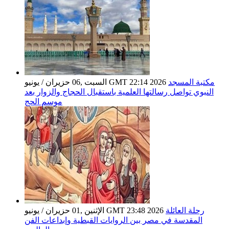
مكتبة المسجد
السبت ,06 حزيران / يونيو GMT 22:14 2026
النبوي تواصل رسالتها العلمية باستقبال الحجاج والزوار بعد
موسم الحج
رحلة العائلة
الإثنين ,01 حزيران / يونيو GMT 23:48 2026
المقدسة في مصر بين الروايات القبطية وإبداعات الفن