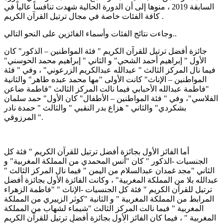
السابقة 2019 ، منوها إلى أن الدورة الحالية شهدت تنافساً عالياً في
كافة الفئات خاصة في مجال ترتيل القرآن الكريم .
وجاءت نتائج الفئات وأسماء الفائزين على النحو التالي..
جائزة أفضل ترتيل للقرآن الكريم " فئة المواطنين – الذكور" كان
الأول " إبراهيم أحمد الشحي" و الثاني " إبراهيم محمد الحوسني"
فيما نال المركز الثالث " عبدالله عبدالكريم الزرعوني" ، وفي " فئة
المواطنين – الإناث" كانت الأولى "مها محمد عبده طاهر" والثانية
"فاطمة عبدالله الأحبابي فيما نالت المركز الثالث "فاطمة ضاعن
الفلاسي"، وفي " فئة المواطنين – الأطفال" كان الأول" حمد سلمان
بشكردي" والثاني " هزاع بدر النقبي " والثالث " حمدة نادر
المرزوقي ".
أما الفائز الأول بجائزة أفضل ترتيل للقرآن الكريم " فئة كل
الجنسيات -الذكور " كان "أنس المحمدي من المملكة المغربية" و
الثاني "مجد غمدان عبدالسلام من اليمن " فيما نال المركز الثالث "
عبدالله بلا من المملكة المغربية" ، وكانت الفائزة الأول بجائزة أفضل
ترتيل للقرآن الكريم " فئة كل الجنسيات -الإناث " "فاطمة الزهراء
المرابط من المملكة المغربية " و الثانية "كوثر الزييري من المملكة
المغربية " فيما نالت المركز الثالث "شيماء لشهاب من المملكة
المغربية " ، فيما كان الفائز الأول بجائزة أفضل ترتيل للقرآن الكريم