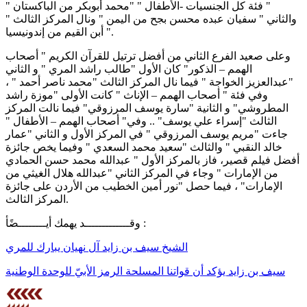
" فئة كل الجنسيات -الأطفال " "محمد أبوبكر من الباكستان "
والثاني " سفيان عبده محسن بجح من اليمن " ونال المركز الثالث "
أبن القيم من إندونيسيا ".
وعلى صعيد الفرع الثاني من أفضل ترتيل للقرآن الكريم " أصحاب
الهمم – الذكور" كان الأول "طالب راشد المري " و الثاني
"عبدالعزيز الخواجة " فيما نال المركز الثالث "محمد ناصر أحمد " ،
وفي فئة " أصحاب الهمم – الإناث " كانت الأولى "موزة راشد
المطروشي" و الثانية "سارة يوسف المرزوقي" فيما نالت المركز
الثالث "إسراء علي يوسف" .. وفي" أصحاب الهمم – الأطفال "
جاءت "مريم يوسف المرزوقي " في المركز الأول و الثاني "عمار
خالد النقبي " والثالث "سعيد محمد السعدي " وفيما يخص جائزة
أفضل فيلم قصير، فاز بالمركز الأول " عبدالله محمد حسن الحمادي
من الإمارات " وجاء في المركز الثاني "عبدالله هلال الغيثي من
الإمارات" ، فيما حصل "نور أمين الخطيب من الأردن على جائزة
المركز الثالث.
وقـــــــــــــد يهمك أيــــــــضًأ :
الشيخ سيف بن زايد آل نهيان يبارك للمري
سيف بن زايد يؤكد أن قواتنا المسلحة الرمز الأبيّ للوحدة الوطنية