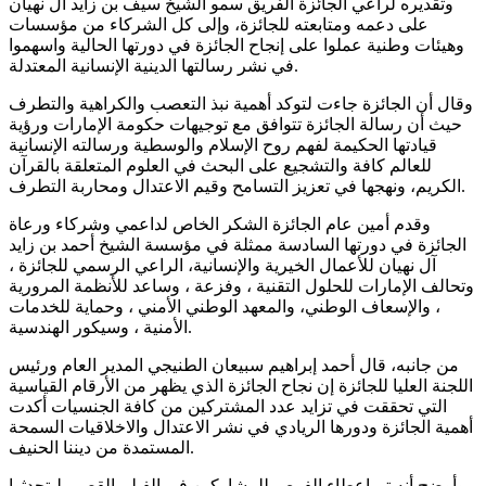
وتقديره لراعي الجائزة الفريق سمو الشيخ سيف بن زايد آل نهيان
على دعمه ومتابعته للجائزة، وإلى كل الشركاء من مؤسسات
وهيئات وطنية عملوا على إنجاح الجائزة في دورتها الحالية واسهموا
في نشر رسالتها الدينية الإنسانية المعتدلة.
وقال أن الجائزة جاءت لتوكد أهمية نبذ التعصب والكراهية والتطرف
حيث أن رسالة الجائزة تتوافق مع توجيهات حكومة الإمارات ورؤية
قيادتها الحكيمة لفهم روح الإسلام والوسطية ورسالته الإنسانية
للعالم كافة والتشجيع على البحث في العلوم المتعلقة بالقرآن
الكريم، ونهجها في تعزيز التسامح وقيم الاعتدال ومحاربة التطرف.
وقدم أمين عام الجائزة الشكر الخاص لداعمي وشركاء ورعاة
الجائزة في دورتها السادسة ممثلة في مؤسسة الشيخ أحمد بن زايد
آل نهيان للأعمال الخيرية والإنسانية، الراعي الرسمي للجائزة ،
وتحالف الإمارات للحلول التقنية ، وفزعة ، وساعد للأنظمة المرورية
، والإسعاف الوطني، والمعهد الوطني الأمني ، وحماية للخدمات
الأمنية ، وسيكور الهندسية.
من جانبه، قال أحمد إبراهيم سبيعان الطنيجي المدير العام ورئيس
اللجنة العليا للجائزة إن نجاح الجائزة الذي يظهر من الأرقام القياسية
التي تحققت في تزايد عدد المشتركين من كافة الجنسيات أكدت
أهمية الجائزة ودورها الريادي في نشر الاعتدال والاخلاقيات السمحة
المستمدة من ديننا الحنيف.
وأوضح أنه تم إعطاء الفرص للمشاركين في الفيلم القصير ليتحدثوا