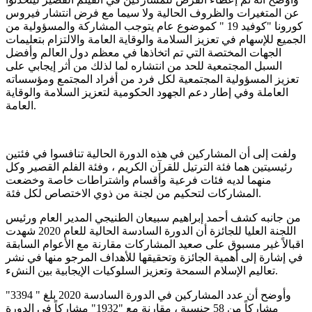
عن المتغيرات والظروف الحالية ولا سيما مع فرض انتشار فيروس
كورونا "كوفيد 19 " كموضوع عام يتوجب المشاركة والمسؤولية من
الجميع للإسهام في تعزيز السلامة والوقاية العامة والالتزام بتعليمات
الجهات المختصة التي تم اتخاذها في معظم دول العالم وأفضل
السبل المجتمعية للحد من انتشاره لما لذلك من أثر إيجابي على
تعزيز المسؤولية المجتمعية لكل فرد من أفراد المجتمع ومؤسساته
العاملة وفي إطار دعم الجهود الحكومية لتعزيز السلامة والوقاية
العامة.
ولفت إلى أن المشاركين في هذه الدورة الحالية تنافسوا في فئتين
رئيسيتين هما فئة الترتيل للقرآن الكريم ، وفئة الفلم القصير وكل
منهما لديه فئات فرعية وأقسام واشتراطات خاصة وخضعت
المشاركات لتحكيم من لجنة من ذوي الاختصاص لكل فئة.
من جانبه كشف أحمد إبراهيم سبيعان الطنيجي المدير العام ورئيس
اللجنة العليا للجائزة أن الدورة السادسة الحالية للعام 2020 شهدت
اقبالاً غير مسبوق على صعيد المشاركات مقارنة مع الأعوام السابقة
في إشارة إلى أهمية الجائزة وتحقيقها للأهداف المرجو منها في نشر
تعاليم الإسلام السمحة وتعزيز السلوكيات الإيجابية بين النشء.
وأوضح أن عدد المشاركين في الدورة السادسة 2020 بلغ " 3394"
مشاركاً من 58 جنسية ، مقارنة مع "1932" مشاركاً في الدورة