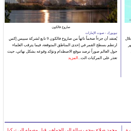
صاروخ فالكون
نيويورك - صوت الإمارات
الصيفي لعام 2026، من خلال
يُعتقد أن جزءاً ضخماً تائهاً من صاروخ فالكون 9 تابع لشركة سبيس إكس
ر
ارتطم بسطح القمر في إحدى المناطق المتوقعة، فيما يترقب العلماء
حول العالم صوراً ترصد موقع الاصطدام وتؤكد وقوعه بشكل نهائي، حيث
تعذر على المركبات الت...
المزيد
رة
محمد صلاح يوجه رسالة إلى الجماهير قبل وصوله إلى تركيا