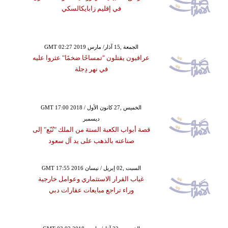
في إقليم زابايكالسكي
GMT 02:27 2019 الجمعة ,15 آذار/ مارس
عراقيون يقتلون "تمساحًا ضخمًا" عثروا عليه
في نهر دِجلة
GMT 17:00 2018 الخميس ,27 كانون الأول /
ديسمبر
قصة أبواب الكعبة الستة من الملك "تُبّع" إلى
صناعته بالذهب على يد آل سعود
GMT 17:55 2016 السبت ,02 إبريل / نيسان
غياب القرار الاستثماري وعوامل خارجية
وراء تراجع مبايعات عقارات دبي