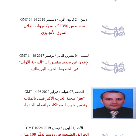
GMT 04:14 2018 الإثنين ,24 كانون الأول / ديسمبر
مرسيدس E350 كوبيه وكابروليه يصلان
السوق الأنجليزي
GMT 14:49 2017 السبت ,04 تشرين الثاني / نوفمبر
الإعلان عن تجديد مقصورات "الدرجة الأولى"
في الخطوط الجوية البريطانية
GMT 14:26 2020 الجمعة ,07 شباط / فبراير
"تعز" ضحية الحرب الأكبر قتلى بالمئات
وتدمير ونهب الممتلكات وانعدام الخدمات
GMT 19:24 2019 الأحد ,21 إبريل / نيسان
الحرائق الطبيعية في روسيا تُدمِّر 109 منازل