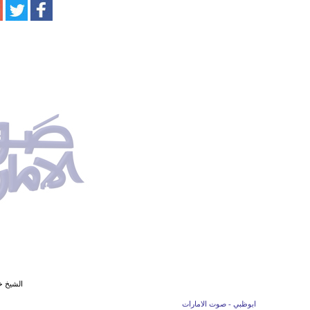
الشيخ خل
ابوظبي - صوت الامارات