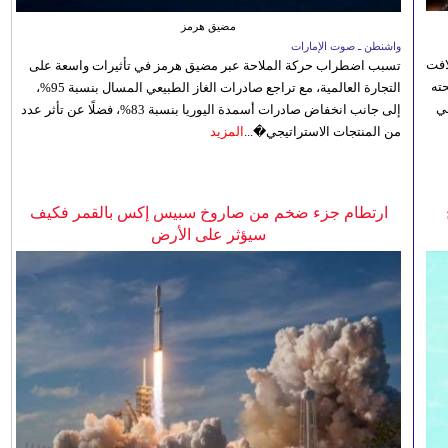
مضيق هرمز
واشنطن ـ صوت الإمارات
افت
تسبب اضطراب حركة الملاحة عبر مضيق هرمز في تأثيرات واسعة على
ته
التجارة العالمية، مع تراجع صادرات الغاز الطبيعي المسال بنسبة 95%،
ي
إلى جانب انخفاض صادرات أسمدة اليوريا بنسبة 83%، فضلًا عن تأثر عدد
من المنتجات الاستراتيجي�...
المزيد
ارتطام جزء ضخم من صاروخ سبيس إكس بالقمر فكيف
سيؤثر على الأرض