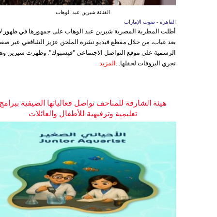
الفنانة شيرين عبد الوهاب
القاهرة - صوت الإمارات
أطلت المطربة المصرية شيرين عبد الوهاب على جمهورها في ظهور ل
بعد غياب، من خلال مقطع فيديو نشره الملحن عزيز الشافعي عبر صفح
الرسمية على موقع التواصل الاجتماعي "فيسبوك". وظهرت شيرين وه
تجري البروفات لحفلها...
المزيد
هيئة الشارقة للمتاحف تواصل فعالياتها الصيفية ببرامج
تعليمية وترفيهية للأطفال والعائلات