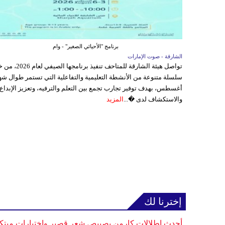
برنامج "الأحيائي الصغير" - وام
الشارقة - صوت الإمارات
تواصل هيئة الشارقة للمتاحف تنفيذ برنامجها 
سلسلة متنوعة من الأنشطة التعليمية والتفاعلية التي تستمر طوال شه
أغسطس، بهدف توفير تجارب تجمع بين التعلم والترفيه، وتعزيز الإبداع
والاستكشاف لدى �...
المزيد
إخترنا لك
أحدث إطلالات كارمن بصيبص شعر قصير واختيارات مبتك