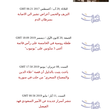
GMT 06:21 2017 الثلاثاء ,29 آب / أغسطس
النزيف والحمى أعراض تشير الي الاصابة
بسرطان الدم
GMT 18:09 2019 الجمعة ,20 كانون الأول / ديسمبر
طفلة روسية في الخامسة على رأس قائمة
أغنى 3 مدّونين على "يوتيوب"
GMT 17:50 2019 السبت ,08 حزيران / يونيو
باحث يثبت بالدليل أن قصة "علاء الدين
والمصباح السحري" من حلب في سورية
GMT 00:56 2019 السبت ,11 أيار / مايو
ننشر أسرار جديدة عن الأمير السعودي فهد
الفيصل