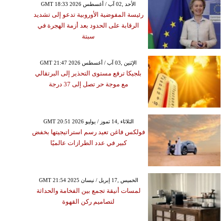
GMT 18:33 2026 الأحد ,02 آب / أغسطس
رئيسة المفوضية الأوروبية تدعو إلى تشديد
الرقابة على الحدود بعد أزمة الهجرة في
سبتة
GMT 21:47 2026 الإثنين ,03 آب / أغسطس
بلجيكا ترفع مستوى التحذير إلى البرتقالي
مع موجة حر تصل إلى 37 درجة
GMT 20:51 2026 الثلاثاء ,14 تموز / يوليو
فولكس فاغن تعيد رسم استراتيجيتها بخفض
كبير في عدد الطرازات عالميًا
GMT 21:54 2025 الخميس ,17 إبريل / نيسان
لمسات أنيقة تجمع بين الفخامة والحداثة
لتصاميم ركن القهوة