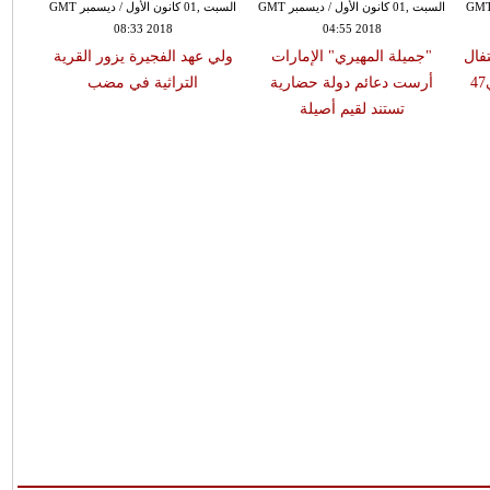
ة ,30 تشرين الثاني / نوفمبر GMT
السبت ,01 كانون الأول / ديسمبر GMT
السبت ,01 كانون الأول / ديسمبر GMT
08:33 2018
04:55 2018
فال
"جميلة المهيري" الإمارات
ولي عهد الفجيرة يزور القرية
أرست دعائم دولة حضارية
التراثية في مضب
تستند لقيم أصيلة