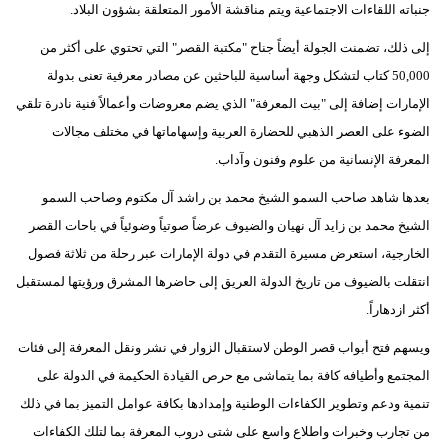
جنباته اللقاءات الاجتماعية ويتم مناقشة الأمور المتعلقة بشؤون البلاد.
إلى ذلك، تضمنت الجولة أيضاً جناح "مكتبة القصر" التي تحتوي على أكثر من
50,000 كتاب لتشكل وجهة أساسية للباحثين عن مصادر معرفية تعنى بدولة
الإمارات إضافة إلى "بيت المعرفة" الذي يضم معروضات وأعمالاً فنية نادرة تلقي
الضوء على العصر الذهبي للحضارة العربية وإسهاماتها في مختلف مجالات
المعرفة الإنسانية من علوم وفنون وآداب.
بعدها شاهد صاحب السمو الشيخ محمد بن راشد آل مكتوم وصاحب السمو
الشيخ محمد بن زايد آل نهيان والضيوف عرضاً صوتياً وضوئياً في باحات القصر
الخارجية، استعرض مسيرة التقدم في دولة الإمارات عبر رحلة من ثلاثة فصول
انتقلت بالضيوف من تاريخ الدولة العريق إلى حاضرها المشرق ورؤيتها لمستقبل
أكثر ازدهاراً.
ويسهم فتح أبواب قصر الوطن لاستقبال الزوار في نشر ونقل المعرفة إلى فئات
المجتمع وأطيافه كافة بما يتماشى مع حرص القيادة الحكيمة في الدولة على
تنمية ودعم وتطوير الكفاءات الوطنية وإمدادها بكافة عوامل التميز بما في ذلك
من تجارب وخبرات واطلاع واسع على شتى دروب المعرفة بما لتلك الكفاءات