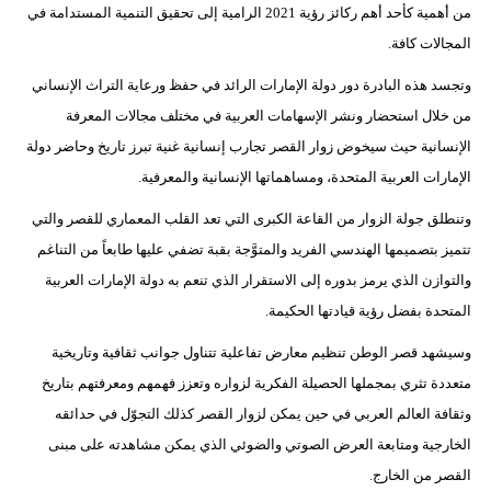
من أهمية كأحد أهم ركائز رؤية 2021 الرامية إلى تحقيق التنمية المستدامة في
المجالات كافة.
وتجسد هذه البادرة دور دولة الإمارات الرائد في حفظ ورعاية التراث الإنساني
من خلال استحضار ونشر الإسهامات العربية في مختلف مجالات المعرفة
الإنسانية حيث سيخوض زوار القصر تجارب إنسانية غنية تبرز تاريخ وحاضر دولة
الإمارات العربية المتحدة، ومساهماتها الإنسانية والمعرفية.
وتنطلق جولة الزوار من القاعة الكبرى التي تعد القلب المعماري للقصر والتي
تتميز بتصميمها الهندسي الفريد والمتوَّجة بقبة تضفي عليها طابعاً من التناغم
والتوازن الذي يرمز بدوره إلى الاستقرار الذي تنعم به دولة الإمارات العربية
المتحدة بفضل رؤية قيادتها الحكيمة.
وسيشهد قصر الوطن تنظيم معارض تفاعلية تتناول جوانب ثقافية وتاريخية
متعددة تثري بمجملها الحصيلة الفكرية لزواره وتعزز فهمهم ومعرفتهم بتاريخ
وثقافة العالم العربي في حين يمكن لزوار القصر كذلك التجوّل في حدائقه
الخارجية ومتابعة العرض الصوتي والضوئي الذي يمكن مشاهدته على مبنى
القصر من الخارج.