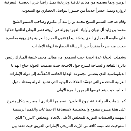
الوطن وبما يتضمنه من معالم ثقافية وتاريخية يمثل رافدا يثري الحصيلة المعرفية
لزواره ويمثل جسراً جديداً من جسور التواصل الحضاري مع الشعوب.
وقام صاحب السمو الشيخ محمد بن راشد آل مكتوم وصاحب السمو الشيخ
محمد بن زايد آل نهيان وأولياء العهود بجولة في أروقة قصر الوطن اطلعوا خلالها
على طابعه المعماري الذي يجسّد إبداع فنون العمارة العربية وفق رؤية معاصرة
جعلت منه صرحاً متفرداً يبرز الرسالة الحضارية لدولة الإمارات.
وشملت الجولة عدة اجنحة حيث استمعوا من معالي محمد خليفة المبارك رئيس
دائرة الثقافة والسياحة لشرح حول الاجنحة حيث تضمنت الجولة جناح الهدايا
الدبلوماسية الذي يتضمن مجموعة الهدايا الخاصة المُقدَّمة إلى دولة الإمارات
العربية المتحدة والتي تجسّد العلاقات الودية التي تجمع الدولة بمختلف دول
العالم، حيث يتم عرضها للجمهور للمرة الأولى.
كما شملت الجولة قاعة "روح التعاون" بتصميمها الدائري المميز وبشكل متدرج
على هيئة مسرح مفتوح والمخصصة لاستضافة الاجتماعات والقمم الرسمية
المهمة والجلسات الدورية للمجلس الأعلى للاتحاد، ومجلس "البرزة" الذي
استوحيت تصاميمه كافة من الإرث التاريخي الإماراتي العريق حيث تعقد بين