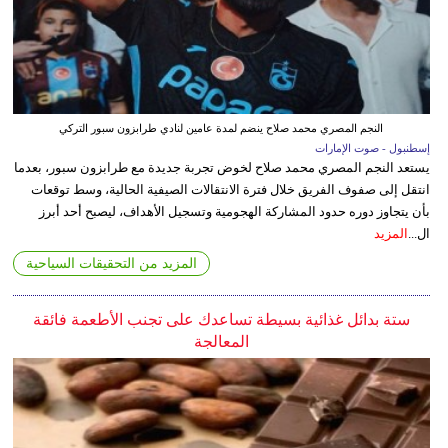
النجم المصري محمد صلاح ينضم لمدة عامين لنادي طرابزون سبور التركي
إسطنبول - صوت الإمارات
يستعد النجم المصري محمد صلاح لخوض تجربة جديدة مع طرابزون سبور، بعدما
انتقل إلى صفوف الفريق خلال فترة الانتقالات الصيفية الحالية، وسط توقعات
بأن يتجاوز دوره حدود المشاركة الهجومية وتسجيل الأهداف، ليصبح أحد أبرز
ال...
المزيد
المزيد من التحقيقات السياحية
ستة بدائل غذائية بسيطة تساعدك على تجنب الأطعمة فائقة
المعالجة