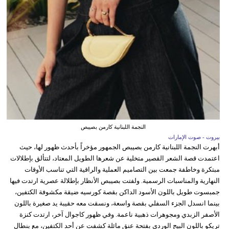
النجمة اللبنانية كارمن بصيبص
بيروت - صوت الإمارات
أبهرت النجمة اللبنانية كارمن بصيبص الجمهور مؤخراً بأحدث ظهور لها، حيث
اعتمدت قصة الشعر القصير متخلية عن شعرها الطويل المعتاد، لتتألق بإطلالات
مبتكرة وخاطفة جمعت بين التصاميم العملية والراقية التي تناسب الأوقات
النهارية والمناسبات الرسمية. ولفتت بصيبص الأنظار بإطلالة عصرية ارتدت فيها
جمبسوت طويل باللون الأسود الداكن بقصة كورسيه ضيقة مكشوفة الكتفين،
بينما انسدل الجزء السفلي بقصة واسعة، ونسقت معه حقيبة يد صغيرة باللون
الأصفر الزبدي ومجوهرات ذهبية ناعمة. وفي ظهور كاجوال آخر، ارتدت كنزة
تريكو باللون البيج الوردي بفتحة عنق مائلة كشفت عن أحد الكتفين، مع بنطال