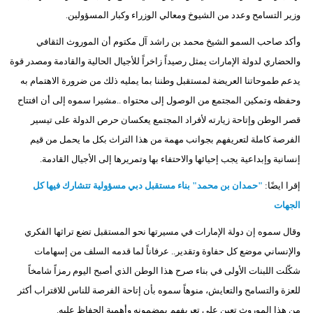
وزير التسامح وعدد من الشيوخ ومعالي الوزراء وكبار المسؤولين.
وأكد صاحب السمو الشيخ محمد بن راشد آل مكتوم أن الموروث الثقافي
والحضاري لدولة الإمارات يمثل رصيداً زاخراً للأجيال الحالية والقادمة ومصدر قوة
يدعم طموحاتنا العريضة لمستقبل وطننا بما يمليه ذلك من ضرورة الاهتمام به
وحفظه وتمكين المجتمع من الوصول إلى محتواه ..مشيرا سموه إلى أن افتتاح
قصر الوطن وإتاحة زيارته لأفراد المجتمع يعكسان حرص الدولة على تيسير
الفرصة كاملة لتعريفهم بجوانب مهمة من هذا التراث بكل ما يحمل من قيم
إنسانية وإبداعية يجب إحيائها والاحتفاء بها وتمريرها إلى الأجيال القادمة.
إقرا ايضًا:
"حمدان بن محمد" بناء مستقبل دبي مسؤولية تتشارك فيها كل
الجهات
وقال سموه إن دولة الإمارات في مسيرتها نحو المستقبل تضع تراثها الفكري
والإنساني موضع كل حفاوة وتقدير.. عرفاناً لما قدمه السلف من إسهامات
شكّلت اللبنات الأولى في بناء صرح هذا الوطن الذي أصبح اليوم رمزاً شامخاً
للعزة والتسامح والتعايش، منوهاً سموه بأن إتاحة الفرصة للناس للاقتراب أكثر
من هذا الموروث تعين على تعريفهم بمضمونه وأهمية الحفاظ عليه.