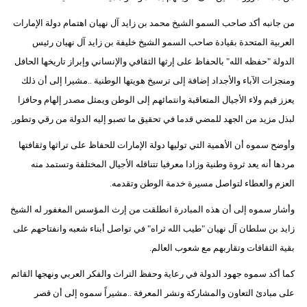
من جانبه أكد صاحب السمو الشيخ محمد بن زايد آل نهيان اهتمام دولة الإمارات
العربية المتحدة بقيادة صاحب السمو الشيخ خليفة بن زايد آل نهيان رئيس
الدولة "حفظه الله" بالحفاظ على إرثها الثقافي والإنساني وإبراز تاريخها الحافل
ومنجزات الآباء والأجداد إضافة إلى ترسيخ هويتها الوطنية ..مشيرا إلى أن ذلك
يعزز قيم ولاء الأجيال المتعاقبة وانتمائهم إلى الوطن ويمثل مصدر إلهام وحافزا
لبذل مزيد من الجهد للمضي قدما في تحقيق ما تصبو إليه الدولة من رقي وتطور.
وأوضح سموه أن الأهمية التي توليها دولة الإمارات للحفاظ على تراثها وثقافتها
مردها أنه يعد ثروة وطنية وزادا معرفيا تتناقله الأجيال المختلفة وتستمد منه
العزم والعطاء لتواصل مسيرة خدمة الوطن وتقدمه.
وأشار سموه إلى أن هذه المبادرة انطلقت من إرث المؤسس المغفور له الشيخ
زايد بن سلطان آل نهيان "طيب الله ثراه" في تواصل أبناء شعبه وانفتاحهم على
بقية الثقافات وتقاربهم مع شعوب العالم.
كما أكد سموه جهود الدولة في رعاية وحفظ التراث والفكر العربي ونهجها القائم
على مبادئ التعاون والمشاركة ونشر المعرفة ..مشيراً سموه إلى أن قصر