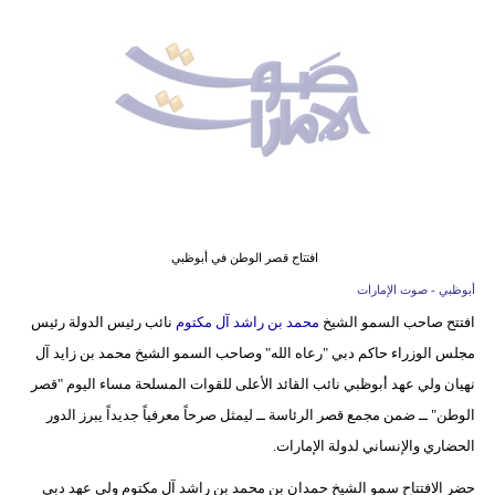
وسفر
ديكور
أخبار
إعلام
تعليم
مرأة
افتتاح قصر الوطن في أبوظبي
أبوظبي - صوت الإمارات
أزياء
افتتح صاحب السمو الشيخ
محمد بن راشد آل مكتوم
نائب رئيس الدولة رئيس
إسلامية
مجلس الوزراء حاكم دبي "رعاه الله" وصاحب السمو الشيخ محمد بن زايد آل
علوم
نهيان ولي عهد أبوظبي نائب القائد الأعلى للقوات المسلحة مساء اليوم "قصر
وتكنولوجيا
الوطن" ــ ضمن مجمع قصر الرئاسة ــ ليمثل صرحاً معرفياً جديداً يبرز الدور
الحضاري والإنساني لدولة الإمارات.
بيئة
حضر الافتتاح سمو الشيخ حمدان بن محمد بن راشد آل مكتوم ولي عهد دبي