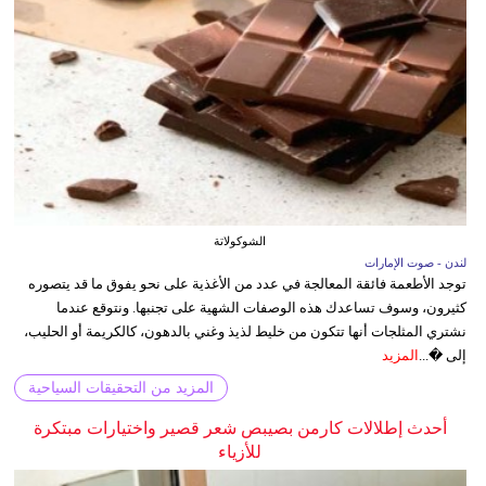
الشوكولاتة
لندن - صوت الإمارات
توجد الأطعمة فائقة المعالجة في عدد من الأغذية على نحو يفوق ما قد يتصوره
كثيرون، وسوف تساعدك هذه الوصفات الشهية على تجنبها. ونتوقع عندما
نشتري المثلجات أنها تتكون من خليط لذيذ وغني بالدهون، كالكريمة أو الحليب،
إلى �...
المزيد
المزيد من التحقيقات السياحية
أحدث إطلالات كارمن بصيبص شعر قصير واختيارات مبتكرة
للأزياء