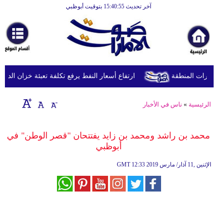
آخر تحديث 15:40:55 بتوقيت أبوظبي
الرئيسية
أخبارعاجلة
رياضة
ثقافة
ورات المنطقة
ارتفاع أسعار النفط يرفع تكلفة تعبئة خزان الديزل في بريطانيا إلى 
إقتصاد
الرئيسية
»
ناس في الأخبار
فن
وموسيقى
محمد بن راشد ومحمد بن زايد يفتتحان "قصر الوطن" في
أبوظبي
أزياء
12:33 2019 الإثنين ,11 آذار/ مارس
GMT
صحة
وتغذية
سياحة