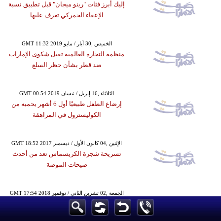
إليك أبرز فئات "رينو ميجان" قبل تطبيق نسبة
الإعفاء الجمركي تعرف عليها
GMT 11:32 2019 الخميس ,30 أيار / مايو
منظمة التجارة العالمية تقبل شكوى الإمارات
ضد قطر بشأن حظر السلع
GMT 00:54 2019 الثلاثاء ,16 إبريل / نيسان
إرضاع الطفل طبيعيًا أول 6 أشهر يحميه من
الكوليسترول في المراهقة
GMT 18:52 2017 الإثنين ,04 كانون الأول / ديسمبر
تسريحة شجرة الكريسماس تعد من أحدث
صيحات الموضة
GMT 17:54 2018 الجمعة ,02 تشرين الثاني / نوفمبر
الصافي يؤكد جاهزية لاعبات "طائرة الأهلي"
لمواجهة الطيران