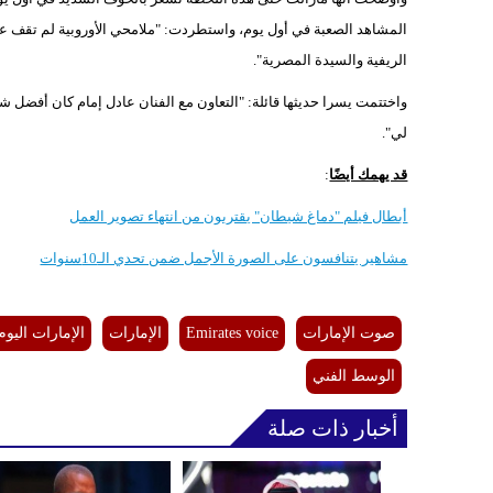
المشاهد الصعبة في أول يوم، واستطردت: "ملامحي الأوروبية لم تقف عائق
الريفية والسيدة المصرية".
واختتمت يسرا حديثها قائلة: "التعاون مع الفنان عادل إمام كان أفضل
لي".
قد يهمك أيضًا
:
أبطال فيلم "دماغ شيطان" يقتربون من انتهاء تصوير العمل
مشاهير يتنافسون على الصورة الأجمل ضمن تحدي الـ10سنوات
صوت الإمارات
Emirates voice
الإمارات
الإمارات اليوم
الوسط الفني
أخبار ذات صلة