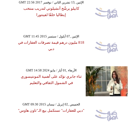
GMT 22:56 2017 الإثنين ,13 تشرين الثاني / نوفمبر
كابيلو يرشّح أنشيلوتي لتدريب منتخب
إيطاليا خلفًا لفينتورا
GMT 11:45 2015 الإثنين ,07 أيلول / سبتمبر
818 مليون درهم قيمة تصرفات العقارات في
دبي
GMT 14:58 2024 الأربعاء ,01 أيار / مايو
ثناء جابري تؤكد على أهمية المونتيسوري
في الشمول الثقافي والتعليم
GMT 09:30 2015 الخميس ,02 إبريل / نيسان
"دبي للعقارات" تستكمل بيع الـ"تاون هاوس"