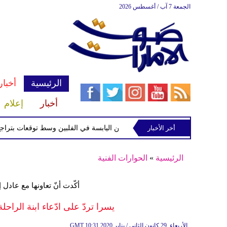
الجمعة 7 آب / أغسطس 2026
الرئيسية
أخبار
أخبار
إعلام
أخر الأخبار
ة الاستوائية "مايماي" تقترب من اليابسة في الفلبين وسط توقعات بتراجع قوتها
الرئيسية
»
الحوارات الفنية
أكّدت أنّ تعاونها مع عاد
يسرا تردّ على ادّعاء ابنة الراحل
10:31 2020 الأربعاء ,29 كانون الثاني / يناير
GMT