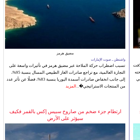
مضيق هرمز
واشنطن ـ صوت الإمارات
افت
تسبب اضطراب حركة الملاحة عبر مضيق هرمز في تأثيرات واسعة على
ته
التجارة العالمية، مع تراجع صادرات الغاز الطبيعي المسال بنسبة 95%،
ي
إلى جانب انخفاض صادرات أسمدة اليوريا بنسبة 83%، فضلًا عن تأثر عدد
من المنتجات الاستراتيجي�...
المزيد
ارتطام جزء ضخم من صاروخ سبيس إكس بالقمر فكيف
سيؤثر على الأرض