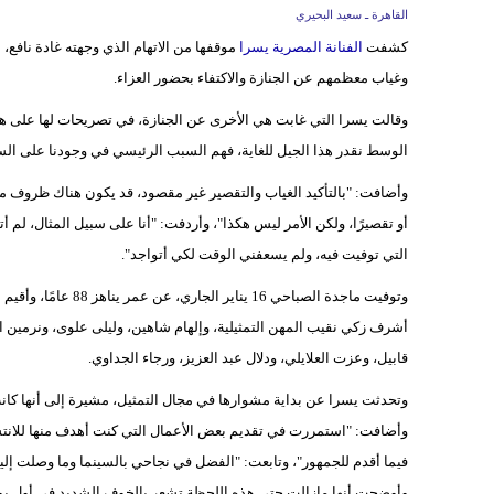
القاهرة ـ سعيد البحيري
كشفت
الفنانة المصرية يسرا
موقفها من الاتهام الذي وجهته غادة نافع، اب
وغياب معظمهم عن الجنازة والاكتفاء بحضور العزاء.
وقالت يسرا التي غابت هي الأخرى عن الجنازة، في تصريحات لها على ه
الوسط نقدر هذا الجيل للغاية، فهم السبب الرئيسي في وجودنا على السا
وأضافت: "بالتأكيد الغياب والتقصير غير مقصود، قد يكون هناك ظروف ما
التي توفيت فيه، ولم يسعفني الوقت لكي أتواجد".
وتوفيت ماجدة الصباح
أشرف زكي نقيب المهن التمثيلية، وإلهام شاهين، وليلى علوى، ونرمين الف
قابيل، وعزت العلايلي، ودلال عبد العزيز، ورجاء الجداوي.
وتحدثت يسرا عن بداية مشوارها في مجال التمثيل، مشيرة إلى أنها كان
وأضافت: "استمررت في تقديم بعض الأعمال التي كنت أهدف منها للانتش
فيما أقدم للجمهور"، وتابعت: "الفضل في نجاحي بالسينما وما وصلت إل
وأوضحت أنها مازالت حتى هذه اللحظة تشعر بالخوف الشديد في أول يوم