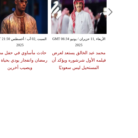
الأحد ,01 حزيران / يونيو GMT 04:03
الأربعاء ,11 حزيران / يونيو GMT 06:34
السبت ,02 آب / أغسط
2025
2025
20
 ترجع للأضواء
محمد عبد الخالق يستعد لعرض
حادث مأساوي في حفل مح
توقعة وتكشف
فيلمه الأول شرشوره ويؤكد أن
رمضان وانفجار يودي بحياة 
الجديد "بنات
المستحيل ليس سعوديًا
ويصيب أخرين
ن"