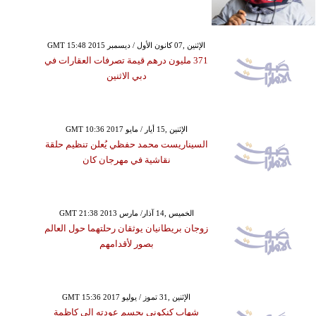
GMT 15:48 2015 الإثنين ,07 كانون الأول / ديسمبر
371 مليون درهم قيمة تصرفات العقارات في
دبي الاثنين
GMT 10:36 2017 الإثنين ,15 أيار / مايو
السيناريست محمد حفظي يُعلن تنظيم حلقة
نقاشية في مهرجان كان
GMT 21:38 2013 الخميس ,14 آذار/ مارس
زوجان بريطانيان يوثقان رحلتهما حول العالم
بصور لأقدامهم
GMT 15:36 2017 الإثنين ,31 تموز / يوليو
شهاب كنكوني يحسم عودته إلى كاظمة