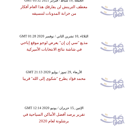
GMT 05:32 2021 الجمعة ,19 شباط / فبراير
معطف الترينش لن يفارقكِ هذا العام أفكار
من خزانة المدونات لتنسيقه
GMT 01:28 2020 الثلاثاء ,10 تشرين الثاني / نوفمبر
مذيع "سي إن إن" يعرض لوجو موقع إباحي
في شاشة نتائج الانتخابات الأميركية
GMT 21:13 2020 الأربعاء ,29 تموز / يوليو
محمد فؤاد يطرح "شكوى إلى الله" قريبا
GMT 12:14 2020 الإثنين ,15 حزيران / يونيو
تقرير يرصد أفضل الأماكن السياحية في
برشلونة لعام 2020