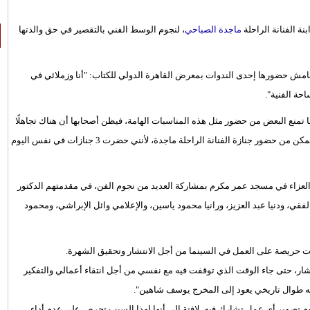
نة الفنانة الراحلة
ماجدة الصباحي
، لنجوم الوسط الفني بالتقصير في حق والدتها
امش حضورها إحدى الندوات بمعرض القاهرة الدولي للكتاب: "أنا وزملائي في
حة الفنية".
 تمنع البعض من حضور مثل هذه المناسبات الهامة، فيظن أصحابها أن هناك تجاهلًا
أو تقصيرًا، ولكن الأمر ليس هكذا"، وأردفت: "أنا على سبيل المثال، لم أتمكن من حضور جنازة الفنانة الراحلة ماجدة، لأنني حضرت 3 جنازات في نفس اليوم
ي 16 يناير الجاري، عن عمر يناهز 88 عامًا، وأقيم العزاء في مسجد عمر مكرم بمشاركة العديد من نجوم الفن، في مقدمتهم الدكتور
قي، ودنيا عبد العزيز، ورانيا محمود ياسين، والإعلامي وائل الإبراشي، ومحمود
ت حريصة على العمل في السينما من أجل الانتشار وتحقيق الشهرة.
ار، حتى جاء الوقت الذي توقفت فيه مع نفسي من أجل انتقاء أعمالي والتفكير
يه طوال تاريخي يعود إلى المخرج يوسف شاهين".
 تصوير أي عمل تشارك فيه، لافتة إلى أنها لهذا السبب تحرص على عدم أداء