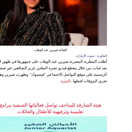
الفنانة شيرين عبد الوهاب
القاهرة - صوت الإمارات
أطلت المطربة المصرية شيرين عبد الوهاب على جمهورها في ظهور ل
بعد غياب، من خلال مقطع فيديو نشره الملحن عزيز الشافعي عبر صفح
الرسمية على موقع التواصل الاجتماعي "فيسبوك". وظهرت شيرين وه
تجري البروفات لحفلها...
المزيد
هيئة الشارقة للمتاحف تواصل فعالياتها الصيفية ببرامج
تعليمية وترفيهية للأطفال والعائلات