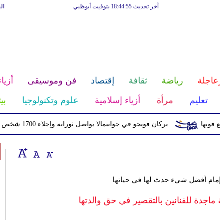
آخر تحديث 18:44:55 بتوقيت أبوظبي
ال
عاجلة
رياضة
ثقافة
إقتصاد
فن وموسيقى
أزياء
تعليم
مرأة
أزياء إسلامية
علوم وتكنولوجيا
بي
بركان فويجو في جواتيمالا يواصل ثورانه وإجلاء 1700 شخص بسبب الرماد والتدفقات الطينية
ل إمام أفضل شيء حدث لها في حياتها
ة ماجدة للفنانين بالتقصير في حق والدتها