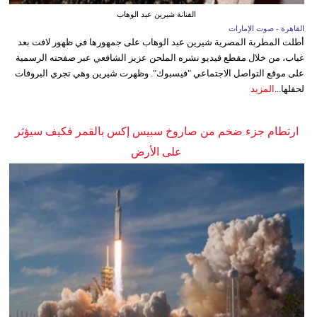
الفنانة شيرين عبد الوهاب
القاهرة - صوت الإمارات
أطلت المطربة المصرية شيرين عبد الوهاب على جمهورها في ظهور لافت بعد
غياب، من خلال مقطع فيديو نشره الملحن عزيز الشافعي عبر صفحته الرسمية
على موقع التواصل الاجتماعي "فيسبوك". وظهرت شيرين وهي تجري البروفات
لحفلها...
المزيد
ارتطام جزء ضخم من صاروخ سبيس إكس بالقمر فكيف سيؤثر
على الأرض