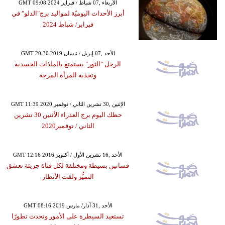
GMT 09:08 2024 الأربعاء ,07 شباط / فبراير
أبرز الأحداث اليوميّة لمواليد برج"الدلو" في
فبراير/ شباط 2024
GMT 20:30 2019 الأحد ,07 إبريل / نيسان
الرجل "الثور" يستمتع بالملذات الجسدية
وتجذبه المرأة المرحة
GMT 11:39 2020 الإثنين ,30 تشرين الثاني / نوفمبر
حظك اليوم برج العذراء الأثنين 30 تشرين
الثاني / نوفمبر2020
GMT 12:16 2016 الأحد ,16 تشرين الأول / أكتوبر
فساتين بسيطة ومختلفة لكل فتاة جريئة تعشق
التميُّز ولفت الأنظار
GMT 08:16 2019 الأحد ,31 آذار/ مارس
تستعيد السيطرة على الأمور وتحدث تطورًا