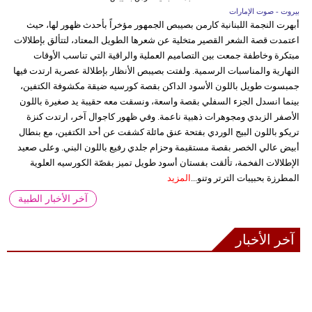
بيروت - صوت الإمارات
أبهرت النجمة اللبنانية كارمن بصيبص الجمهور مؤخراً بأحدث ظهور لها، حيث
اعتمدت قصة الشعر القصير متخلية عن شعرها الطويل المعتاد، لتتألق بإطلالات
مبتكرة وخاطفة جمعت بين التصاميم العملية والراقية التي تناسب الأوقات
النهارية والمناسبات الرسمية. ولفتت بصيبص الأنظار بإطلالة عصرية ارتدت فيها
جمبسوت طويل باللون الأسود الداكن بقصة كورسيه ضيقة مكشوفة الكتفين،
بينما انسدل الجزء السفلي بقصة واسعة، ونسقت معه حقيبة يد صغيرة باللون
الأصفر الزبدي ومجوهرات ذهبية ناعمة. وفي ظهور كاجوال آخر، ارتدت كنزة
تريكو باللون البيج الوردي بفتحة عنق مائلة كشفت عن أحد الكتفين، مع بنطال
أبيض عالي الخصر بقصة مستقيمة وحزام جلدي رفيع باللون البني. وعلى صعيد
الإطلالات الفخمة، تألقت بفستان أسود طويل تميز بقصّة الكورسيه العلوية
المطرزة بحبيبات الترتر وتنو...
المزيد
آخر الأخبار الطبية
آخر الأخبار