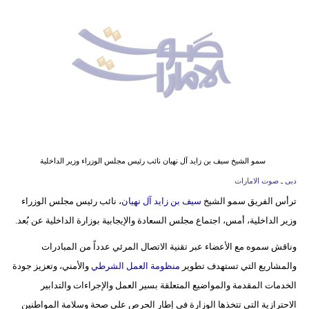
وسفر
ديكور
أخبار
إعلام
تعليم
مرأة
سمو الشيخ سيف بن زايد آل نهيان نائب رئيس مجلس الوزراء وزير الداخلية
دبى ـ صوت الامارات
أزياء
ترأس الفريق سمو الشيخ
سيف بن زايد آل نهيان
، نائب رئيس مجلس الوزراء
إسلامية
وزير الداخلية، أمس، اجتماع مجلس السعادة والإيجابية بوزارة الداخلية عن بُعد.
علوم
وناقش سموه مع الأعضاء عبر تقنية الاتصال المرئي عدداً من المبادرات
وتكنولوجيا
والمشاريع التي تستهدف تطوير
منظومة العمل الشرطي
والأمني، وتعزيز جودة
الخدمات المقدمة والمواضيع المتعلقة بسير العمل والإجراءات والتدابير
بيئة
الاحترازية التي تتخذها الوزارة في إطار الحرص على صحة وسلامة المواطنين