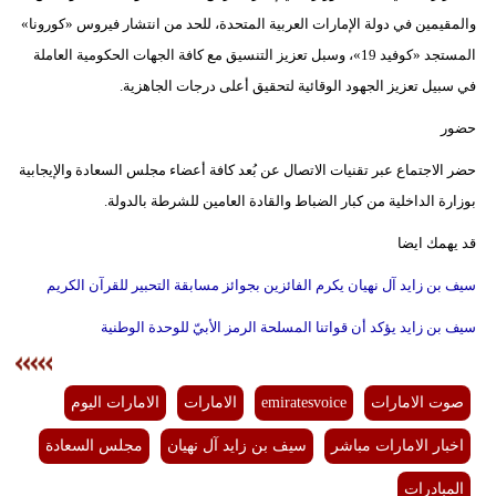
مدوَّنات
والمقيمين في دولة الإمارات العربية المتحدة، للحد من انتشار فيروس «كورونا»
المستجد «كوفيد 19»، وسبل تعزيز التنسيق مع كافة الجهات الحكومية العاملة
أبراج
في سبيل تعزيز الجهود الوقائية لتحقيق أعلى درجات الجاهزية.
فيديو
حضور
سيارات
حضر الاجتماع عبر تقنيات الاتصال عن بُعد كافة أعضاء مجلس السعادة والإيجابية
بوزارة الداخلية من كبار الضباط والقادة العامين للشرطة بالدولة.
قد يهمك ايضا
سيف بن زايد آل نهيان يكرم الفائزين بجوائز مسابقة التحبير للقرآن الكريم
سيف بن زايد يؤكد أن قواتنا المسلحة الرمز الأبيّ للوحدة الوطنية
صوت الامارات
emiratesvoice
الامارات
الامارات اليوم
اخبار الامارات مباشر
سيف بن زايد آل نهيان
مجلس السعادة
المبادرات