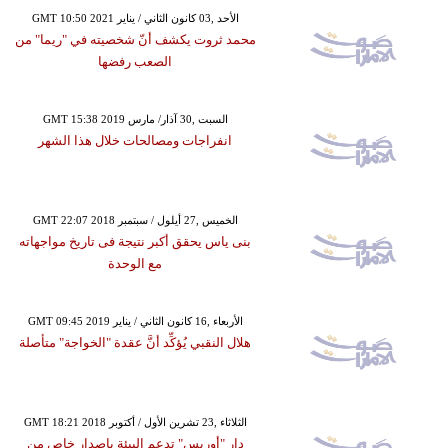
GMT 10:50 2021 الأحد ,03 كانون الثاني / يناير
محمد ثروت يكشف أنّ شخصيته في "ريما" من
الصعب رفضها
GMT 15:38 2019 السبت ,30 آذار/ مارس
انفراجات ومصالحات خلال هذا الشهر
GMT 22:07 2018 الخميس ,27 أيلول / سبتمبر
بنى ياس يحقق أكبر نتيجة فى تاريخ مواجهاته
مع الوحدة
GMT 09:45 2019 الأربعاء ,16 كانون الثاني / يناير
هلال النقبي يُؤكِّد أنَّ عقدة "الخواجة" متأصلة
GMT 18:21 2018 الثلاثاء ,23 تشرين الأول / أكتوبر
دار "أوريس" تدعم البيئة بإصدار خاص من