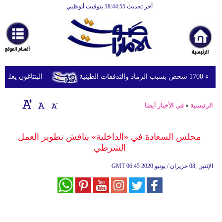
آخر تحديث 18:44:55 بتوقيت أبوظبي
الرئيسية
أخبارعاجلة
رياضة
ثقافة
طينية
البنتاغون يعلن مرا
إقتصاد
الرئيسية
»
في الأخبار أيضا
فن
وموسيقى
مجلس السعادة في «الداخلية» يناقش تطوير العمل
الشرطي
أزياء
06:45 2020 الإثنين ,08 حزيران / يونيو
GMT
صحة
وتغذية
سياحة