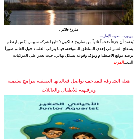
صاروخ فالكون
نيويورك - صوت الإمارات
يُعتقد أن جزءاً ضخماً تائهاً من صاروخ فالكون 9 تابع لشركة سبيس إكس ارتطم
بسطح القمر في إحدى المناطق المتوقعة، فيما يترقب العلماء حول العالم صوراً
ترصد موقع الاصطدام وتؤكد وقوعه بشكل نهائي، حيث تعذر على المركبات
الت...
المزيد
هيئة الشارقة للمتاحف تواصل فعالياتها الصيفية ببرامج تعليمية
وترفيهية للأطفال والعائلات