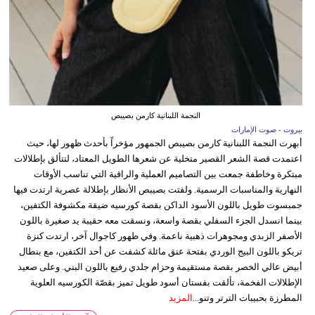
النجمة اللبنانية كارمن بصيبص
بيروت - صوت الإمارات
أبهرت النجمة اللبنانية كارمن بصيبص الجمهور مؤخراً بأحدث ظهور لها، حيث
اعتمدت قصة الشعر القصير متخلية عن شعرها الطويل المعتاد، لتتألق بإطلالات
مبتكرة وخاطفة جمعت بين التصاميم العملية والراقية التي تناسب الأوقات
النهارية والمناسبات الرسمية. ولفتت بصيبص الأنظار بإطلالة عصرية ارتدت فيها
جمبسوت طويل باللون الأسود الداكن بقصة كورسيه ضيقة مكشوفة الكتفين،
بينما انسدل الجزء السفلي بقصة واسعة، ونسقت معه حقيبة يد صغيرة باللون
الأصفر الزبدي ومجوهرات ذهبية ناعمة. وفي ظهور كاجوال آخر، ارتدت كنزة
تريكو باللون البيج الوردي بفتحة عنق مائلة كشفت عن أحد الكتفين، مع بنطال
أبيض عالي الخصر بقصة مستقيمة وحزام جلدي رفيع باللون البني. وعلى صعيد
الإطلالات الفخمة، تألقت بفستان أسود طويل تميز بقصّة الكورسيه العلوية
المطرزة بحبيبات الترتر وتنو...
المزيد