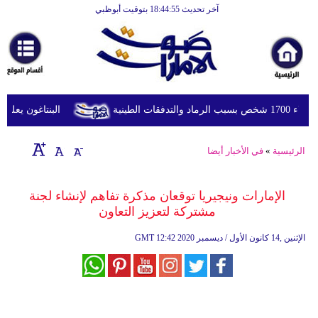
آخر تحديث 18:44:55 بتوقيت أبوظبي
الرئيسية
أخبارعاجلة
رياضة
ثقافة
لطينية
البنتاغون يعلن مرا
إقتصاد
الرئيسية
»
في الأخبار أيضا
فن
وموسيقى
‎الإمارات ونيجيريا توقعان مذكرة تفاهم لإنشاء لجنة
مشتركة لتعزيز التعاون
أزياء
12:42 2020 الإثنين ,14 كانون الأول / ديسمبر
GMT
صحة
وتغذية
سياحة