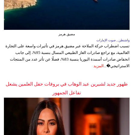
مضيق هرمز
واشنطن ـ صوت الإمارات
تسبب اضطراب حركة الملاحة عبر مضيق هرمز في تأثيرات واسعة على التجارة
العالمية، مع تراجع صادرات الغاز الطبيعي المسال بنسبة 95%، إلى جانب
انخفاض صادرات أسمدة اليوريا بنسبة 83%، فضلًا عن تأثر عدد من المنتجات
الاستراتيجي�...
المزيد
ظهور جديد لشيرين عبد الوهاب في بروفات حفل العلمين يشعل
تفاعل الجمهور