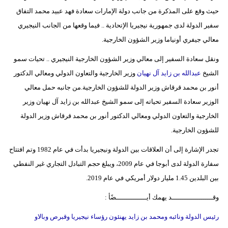
مدوَّنات
حيث وقع على المذكرة من جانب دولة الإمارات سعادة فهد عبيد محمد التفاق
سفير الدولة لدى جمهورية نيجيريا الإتحادية .. فيما وقعها من الجانب النيجيري
أبراج
معالي جيفري أونياما وزير الشؤون الخارجية.
فيديو
ونقل سعادة السفير إلى معالي وزير الشؤون الخارجية النيجيري .. تحيات سمو
الشيخ
عبدالله بن زايد آل نهيان
وزير الخارجية والتعاون الدولي ومعالي الدكتور
سيارات
أنور بن محمد قرقاش وزير الدولة للشؤون الخارجية.من جانبه حمل معالي
الوزير سعادة السفير تحياته إلى سمو الشيخ عبدالله بن زايد آل نهيان وزير
الخارجية والتعاون الدولي ومعالي الدكتور أنور بن محمد قرقاش وزير الدولة
للشؤون الخارجية.
تجدر الإشارة إلى أن العلاقات بين الدولة ونيجيريا بدأت في عام 1982 وتم افتتاح
سفارة الدولة لدى أبوجا في عام 2009، ويبلغ حجم التبادل التجاري غير النفطي
بين البلدين 1.45 مليار دولار أمريكي في عام 2019.
وقــــــــــــــــــــد يهمك أيـــــــــــــــضًأ :
رئيس الدولة ونائبه ومحمد بن زايد يهنئون رؤساء نيجيريا وقبرص وبالاو