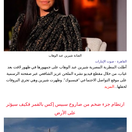
الفنانة شيرين عبد الوهاب
القاهرة - صوت الإمارات
أطلت المطربة المصرية شيرين عبد الوهاب على جمهورها في ظهور لافت بعد
غياب، من خلال مقطع فيديو نشره الملحن عزيز الشافعي عبر صفحته الرسمية
على موقع التواصل الاجتماعي "فيسبوك". وظهرت شيرين وهي تجري البروفات
لحفلها...
المزيد
ارتطام جزء ضخم من صاروخ سبيس إكس بالقمر فكيف سيؤثر
على الأرض