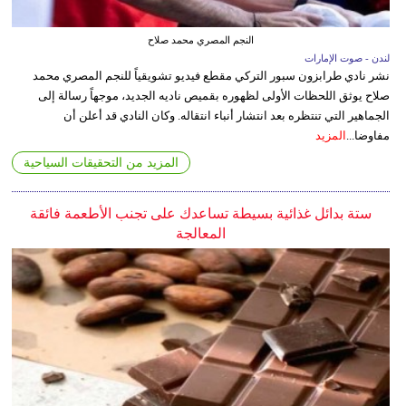
النجم المصري محمد صلاح
لندن - صوت الإمارات
نشر نادي طرابزون سبور التركي مقطع فيديو تشويقياً للنجم المصري محمد
صلاح يوثق اللحظات الأولى لظهوره بقميص ناديه الجديد، موجهاً رسالة إلى
الجماهير التي تنتظره بعد انتشار أنباء انتقاله. وكان النادي قد أعلن أن
مفاوضا...
المزيد
المزيد من التحقيقات السياحية
ستة بدائل غذائية بسيطة تساعدك على تجنب الأطعمة فائقة
المعالجة