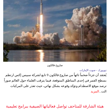
صاروخ فالكون
نيويورك - صوت الإمارات
يُعتقد أن جزءاً ضخماً تائهاً من صاروخ فالكون 9 تابع لشركة سبيس إكس ارتطم
بسطح القمر في إحدى المناطق المتوقعة، فيما يترقب العلماء حول العالم صوراً
ترصد موقع الاصطدام وتؤكد وقوعه بشكل نهائي، حيث تعذر على المركبات
الت...
المزيد
هيئة الشارقة للمتاحف تواصل فعالياتها الصيفية ببرامج تعليمية