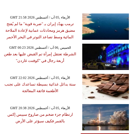
GMT 21:58 2026 الأربعاء ,05 آب / أغسطس
ترمب يهدّد إيران بـ "ضربة قوية" ما لم يُفتح
مضيق هرمز ومحادثات عمانية لإعادة الملاحة
المائية وسط تصاعد التوتر في البحر الأحمر
GMT 00:23 2026 الخميس ,06 آب / أغسطس
الشرطة تعتقل إمرأة تم القبض عليها بعد طعن
أربعة رجال في "كوفنت غاردن"
GMT 22:02 2026 الأربعاء ,05 آب / أغسطس
ستة بدائل غذائية بسيطة تساعدك على تجنب
الأطعمة فائقة المعالجة
GMT 20:38 2026 الأربعاء ,05 آب / أغسطس
ارتطام جزء ضخم من صاروخ سبيس إكس
بالقمر فكيف سيؤثر على الأرض