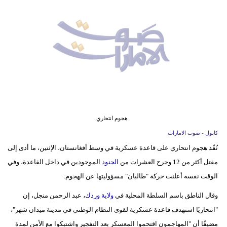
وسفر
ديكور
أخبار
إعلام
تعليم
مرأة
هجوم انتحاري
كابول - صوت الامارات
أزياء
نُفّذ هجوم انتحاري على قاعدة عسكرية في وسط أفغانستان، الإثنين، ما أدى إلى
إسلامية
مقتل أكثر من 12 وجرح العشرات من
الجنود
الموجودين في داخل القاعدة، وفي
علوم
الوقت نفسه أعلنت حركة "طالبان" مسؤوليتها عن الهجوم.
وتكنولوجيا
وقال الناطق باسم السلطة المحلية في
ولاية وردك
، عبد الرحمن منجل، إن
"انتحاريًا استهدف قاعدة عسكرية لقوى النظام الوطني في مدينة ميدان شهر"،
بيئة
مضيفًا أن "المهاجمون اقتحموا المعسكر بعد التفجير واشتبكوا مع الأمن لمدة