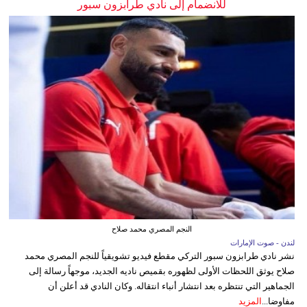
للانضمام إلى نادي طرابزون سبور
النجم المصري محمد صلاح
لندن - صوت الإمارات
نشر نادي طرابزون سبور التركي مقطع فيديو تشويقياً للنجم المصري محمد
صلاح يوثق اللحظات الأولى لظهوره بقميص ناديه الجديد، موجهاً رسالة إلى
الجماهير التي تنتظره بعد انتشار أنباء انتقاله. وكان النادي قد أعلن أن
مفاوضا...
المزيد