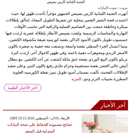
النجمة اللبنانية كارمن بصيبص
بيروت - صوت الإمارات
أبهرت النجمة اللبنانية كارمن بصيبص الجمهور مؤخراً بأحدث ظهور لها، حيث
اعتمدت قصة الشعر القصير متخلية عن شعرها الطويل المعتاد، لتتألق بإطلالات
مبتكرة وخاطفة جمعت بين التصاميم العملية والراقية التي تناسب الأوقات
النهارية والمناسبات الرسمية. ولفتت بصيبص الأنظار بإطلالة عصرية ارتدت فيها
جمبسوت طويل باللون الأسود الداكن بقصة كورسيه ضيقة مكشوفة الكتفين،
بينما انسدل الجزء السفلي بقصة واسعة، ونسقت معه حقيبة يد صغيرة باللون
الأصفر الزبدي ومجوهرات ذهبية ناعمة. وفي ظهور كاجوال آخر، ارتدت كنزة
تريكو باللون البيج الوردي بفتحة عنق مائلة كشفت عن أحد الكتفين، مع بنطال
أبيض عالي الخصر بقصة مستقيمة وحزام جلدي رفيع باللون البني. وعلى صعيد
الإطلالات الفخمة، تألقت بفستان أسود طويل تميز بقصّة الكورسيه العلوية
المطرزة بحبيبات الترتر وتنو...
المزيد
آخر الأخبار الطبية
آخر الأخبار
GMT 23:13 2026 الأربعاء ,05 آب / أغسطس
نصائح مضمونة للحفاظ على صحة النباتات
المنزلية قبل السفر