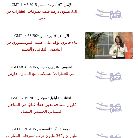
GMT 11:45 2015 الإثنين ,07 أيلول / سبتمبر
818 مليون درهم قيمة تصرفات العقارات في
دبي
GMT 14:58 2024 الأربعاء ,01 أيار / مايو
ثناء جابري تؤكد على أهمية المونتيسوري في
الشمول الثقافي والتعليم
GMT 09:30 2015 الخميس ,02 إبريل / نيسان
"دبي للعقارات" تستكمل بيع الـ"تاون هاوس"
GMT 17:19 2019 الثلاثاء ,03 أيلول / سبتمبر
كارول سماحة تحيى حفلًا غنائيًا في الساحل
الشمالي الخميس المقبل
GMT 01:21 2015 الجمعة ,07 آب / أغسطس
ملياران و367 مليون درهم تصرفات العقارات