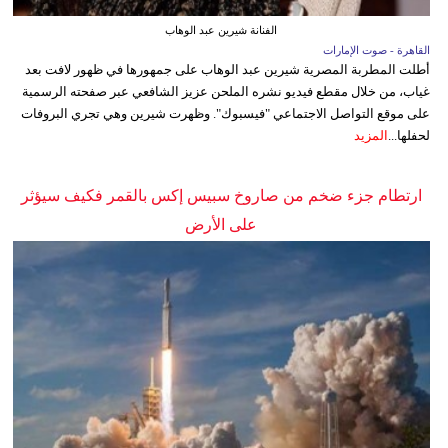
الفنانة شيرين عبد الوهاب
القاهرة - صوت الإمارات
أطلت المطربة المصرية شيرين عبد الوهاب على جمهورها في ظهور لافت بعد
غياب، من خلال مقطع فيديو نشره الملحن عزيز الشافعي عبر صفحته الرسمية
على موقع التواصل الاجتماعي "فيسبوك". وظهرت شيرين وهي تجري البروفات
لحفلها...
المزيد
ارتطام جزء ضخم من صاروخ سبيس إكس بالقمر فكيف سيؤثر
على الأرض