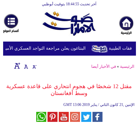
آخر تحديث 18:44:55 بتوقيت أبوظبي
الرئيسية
أخبارعاجلة
رياضة
ثقافة
البنتاغون يعلن مراجعة التواجد العسكري الأميركي ف
إقتصاد
الرئيسية
»
في الأخبار أيضا
فن
وموسيقى
مقتل 12 شخصًا في هجوم انتحاري على قاعدة عسكرية
وسط أفغانستان
أزياء
13:06 2019 الإثنين ,21 كانون الثاني / يناير
GMT
صحة
وتغذية
سياحة