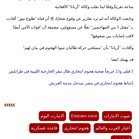
مدوَّنات
ساعة تقريبًا,وفقًا لما نقلت وكالة "أريانا" الأفغانية .
أبراج
وتابعت الوكالة أنه لم ترد تقارير عن وقوع ضحايا، إلا أن قناة "طلوع نيوز" أفادت
بـ "مقتل 3 من المهاجمين" نقلًا عن مسؤولين، مضيفة أن "قوات الأمن أيضًا
فيديو
لاقت إصابات بين صفوفها".
سيارات
وأفادت "أريانا" بأن "مسلحي حركة طالبان تبنوا الهجوم في بيان لهم".
قد يهمك ايضا :
3 قتلى و23 جريحاً ضحية هجوم انتحاري طال مقر الخارجية الليبية في طرابلس
إحباط هجوم انتحاري في مصر بمدخل مدينة العريش
صوت الامارات
Emirates voice
الامارت اليوم
اخبار العرب والعالم
هجوم انتحاري
قاعدة عسكرية