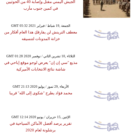
الجيش اليمني مقتل وإصابة 40 من الحوثيين
في كمين جنوب مأرب
GMT 05:32 2021 الجمعة ,19 شباط / فبراير
معطف الترينش لن يفارقكِ هذا العام أفكار من
خزانة المدونات لتنسيقه
GMT 01:28 2020 الثلاثاء ,10 تشرين الثاني / نوفمبر
مذيع "سي إن إن" يعرض لوجو موقع إباحي في
شاشة نتائج الانتخابات الأميركية
GMT 21:13 2020 الأربعاء ,29 تموز / يوليو
محمد فؤاد يطرح "شكوى إلى الله" قريبا
GMT 12:14 2020 الإثنين ,15 حزيران / يونيو
تقرير يرصد أفضل الأماكن السياحية في
برشلونة لعام 2020