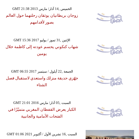
GMT 21:38 2013 الخميس ,14 آذار/ مارس
زوجان بريطانيان يوثقان رحلتهما حول العالم
بصور لأقدامهم
GMT 15:36 2017 الإثنين ,31 تموز / يوليو
شهاب كنكوني يحسم عودته إلى كاظمة خلال
يومين
GMT 06:55 2017 الجمعة ,22 أيلول / سبتمبر
جهّزي حديقة منزلك واستعدي لاستقبال فصل
الشتاء
GMT 21:01 2016 السبت ,05 آذار/ مارس
الكبار يعرض القفطان المغربي متميّزًا في
الفتحات الأمامية والجانبية
GMT 01:06 2021 السبت ,16 تشرين الأول / أكتوبر