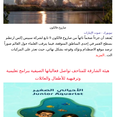
صاروخ فالكون
نيويورك - صوت الإمارات
يُعتقد أن جزءاً ضخماً تائهاً من صاروخ فالكون 9 تابع لشركة سبيس إكس ارتطم
بسطح القمر في إحدى المناطق المتوقعة، فيما يترقب العلماء حول العالم صوراً
ترصد موقع الاصطدام وتؤكد وقوعه بشكل نهائي، حيث تعذر على المركبات
الت...
المزيد
هيئة الشارقة للمتاحف تواصل فعالياتها الصيفية ببرامج تعليمية
وترفيهية للأطفال والعائلات