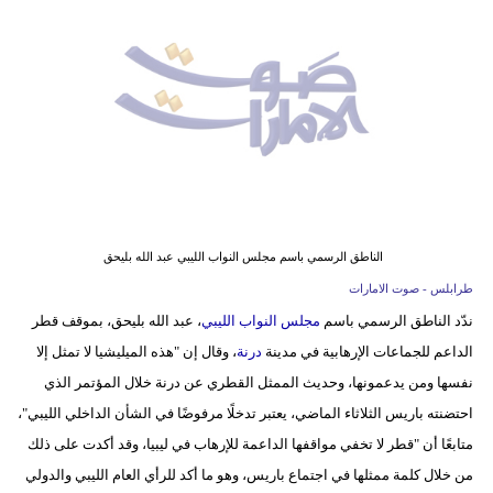
وسفر
ديكور
أخبار
إعلام
تعليم
مرأة
الناطق الرسمي باسم مجلس النواب الليبي عبد الله بليحق
طرابلس - صوت الامارات
أزياء
ندّد الناطق الرسمي باسم
مجلس النواب الليبي
، عبد الله بليحق، بموقف قطر
إسلامية
الداعم للجماعات الإرهابية في مدينة
درنة
، وقال إن "هذه الميليشيا لا تمثل إلا
علوم
نفسها ومن يدعمونها، وحديث الممثل القطري عن درنة خلال المؤتمر الذي
وتكنولوجيا
احتضنته باريس الثلاثاء الماضي، يعتبر تدخلًا مرفوضًا في الشأن الداخلي الليبي"،
متابعًا أن "قطر لا تخفي مواقفها الداعمة للإرهاب في ليبيا، وقد أكدت على ذلك
بيئة
من خلال كلمة ممثلها في اجتماع باريس، وهو ما أكد للرأي العام الليبي والدولي