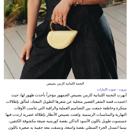
النجمة اللبنانية كارمن بصيبص
بيروت - صوت الإمارات
أبهرت النجمة اللبنانية كارمن بصيبص الجمهور مؤخراً بأحدث ظهور لها، حيث
اعتمدت قصة الشعر القصير متخلية عن شعرها الطويل المعتاد، لتتألق بإطلالات
مبتكرة وخاطفة جمعت بين التصاميم العملية والراقية التي تناسب الأوقات
النهارية والمناسبات الرسمية. ولفتت بصيبص الأنظار بإطلالة عصرية ارتدت فيها
جمبسوت طويل باللون الأسود الداكن بقصة كورسيه ضيقة مكشوفة الكتفين،
بينما انسدل الجزء السفلي بقصة واسعة، ونسقت معه حقيبة يد صغيرة باللون