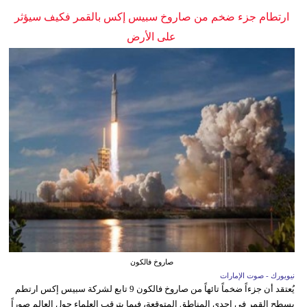
ارتطام جزء ضخم من صاروخ سبيس إكس بالقمر فكيف سيؤثر
على الأرض
صاروخ فالكون
نيويورك - صوت الإمارات
يُعتقد أن جزءاً ضخماً تائهاً من صاروخ فالكون 9 تابع لشركة سبيس إكس ارتطم
بسطح القمر في إحدى المناطق المتوقعة، فيما يترقب العلماء حول العالم صوراً