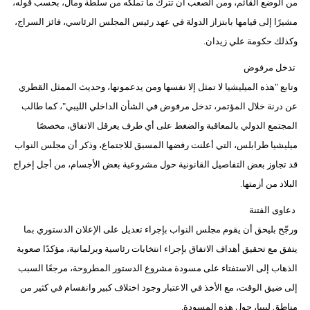
من الوضع القائم، ومن الصعب أن تترك ما تملكه من سلطة ومال، بحسب قوله،
مشيرًا إلى قيامها بابتزاز الدولة في عهد رئيس المجلس الرئاسي، فائز السراج،
وكذلك حكومة علي زيدان.
تدخل مرفوض
وتابع "هذه الميليشيا لا تمثل إلا نفسها ومن يدعمونها، وحديث الممثل القطري
عن درنة خلال المؤتمر، تدخل مرفوض في الشأن الداخلي الليبي"، كما طالب
المجتمع الدولي بالمعاقبة والضغط على أي طرف يعرقل الاتفاق، مخصصًا
ميليشيا طرابلس، التي أعلنت رفضها المسبق للاجتماع، وذكر أن مجلس النواب
قد تجاوز بعض التفاصيل القانونية حول مشروعية بعض الأجسام، من أجل إخراج
البلاد من أزمتها.
دعاوى الفتنة
ورجّح بليحق أن يقوم مجلس النواب بإجراء تعديل على الإعلان الدستوري بما
يتفق مع تحقيق أهداف الاتفاق بإجراء انتخابات رئاسية وبرلمانية، مؤكدًا صعوبة
الذهاب إلى الاستفتاء على مسودة مشروع الدستور المطروحة، مرجعًا السبب
إلى ضيق الوقت، مع الأخذ في الاعتبار وجود اختلاف كبير وانقسام في كثير من
مناطق ليبيا، حول هذه المسودة.