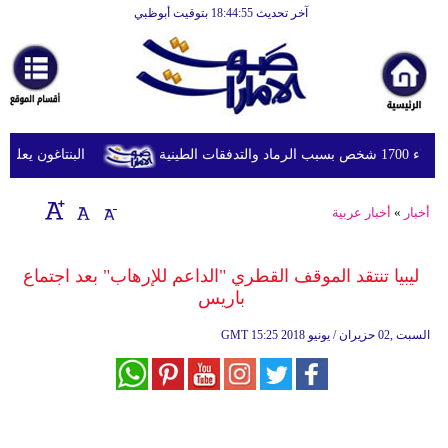
آخر تحديث 18:44:55 بتوقيت أبوظبي
الرئيسية
أخبارعاجلة
رياضة
ثقافة
طينية
البنتاغون يعلن مرا
إقتصاد
أخبار
»
أخبار عربية
فن
وموسيقى
ليبيا تنتقد الموقف القطري "الداعم للإرهاب" بعد اجتماع
باريس
أزياء
15:25 2018 السبت ,02 حزيران / يونيو
GMT
صحة
وتغذية
سياحة