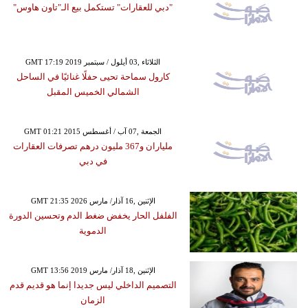
"دبي للعقارات" تستكمل بيع الـ"تاون هاوس"
GMT 17:19 2019 الثلاثاء ,03 أيلول / سبتمبر
كارول سماحة تحيى حفلًا غنائيًا في الساحل
الشمالي الخميس المقبل
GMT 01:21 2015 الجمعة ,07 آب / أغسطس
ملياران و367 مليون درهم تصرفات العقارات
في دبي
GMT 21:35 2026 الإثنين ,16 آذار/ مارس
الفلفل الحار يخفض ضغط الدم وتحسين الدورة
الدموية
GMT 13:56 2019 الإثنين ,18 آذار/ مارس
التصميم الداخلي ليس جديدا إنما هو قديم قدم
الزمان