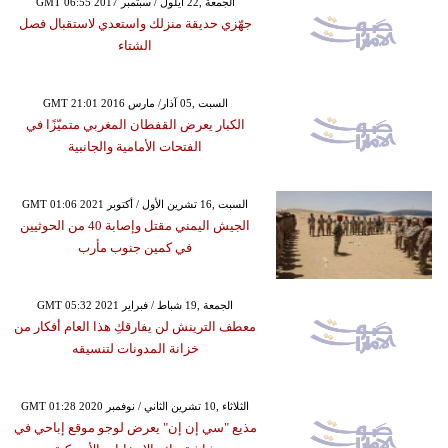
GMT 06:55 2017 الجمعة ,22 أيلول / سبتمبر
جهّزي حديقة منزلك واستعدي لاستقبال فصل
الشتاء
GMT 21:01 2016 السبت ,05 آذار/ مارس
الكبار يعرض القفطان المغربي متميّزًا في
الفتحات الأمامية والجانبية
GMT 01:06 2021 السبت ,16 تشرين الأول / أكتوبر
الجيش اليمني مقتل وإصابة 40 من الحوثيين
في كمين جنوب مأرب
GMT 05:32 2021 الجمعة ,19 شباط / فبراير
معطف الترينش لن يفارقكِ هذا العام أفكار من
خزانة المدونات لتنسيقه
GMT 01:28 2020 الثلاثاء ,10 تشرين الثاني / نوفمبر
مذيع "سي إن إن" يعرض لوجو موقع إباحي في