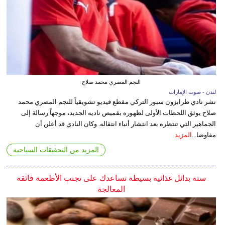
النجم المصري محمد صلاح
لندن - صوت الإمارات
نشر نادي طرابزون سبور التركي مقطع فيديو تشويقياً للنجم المصري محمد
صلاح يوثق اللحظات الأولى لظهوره بقميص ناديه الجديد، موجهاً رسالة إلى
الجماهير التي تنتظره بعد انتشار أنباء انتقاله. وكان النادي قد أعلن أن
مفاوضا...
المزيد
المزيد من التحقيقات السياحية
ستة بدائل غذائية بسيطة تساعدك على تجنب الأطعمة فائقة
المعالجة