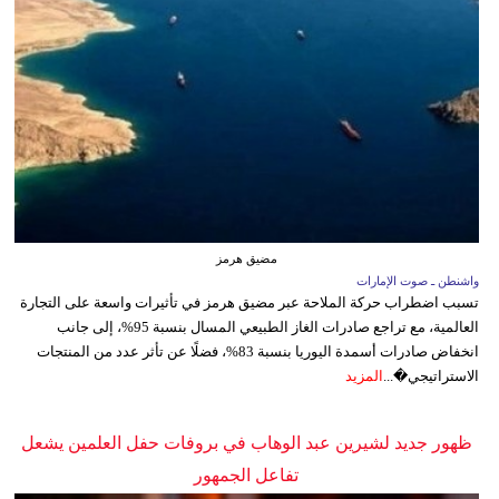
مضيق هرمز
واشنطن ـ صوت الإمارات
تسبب اضطراب حركة الملاحة عبر مضيق هرمز في تأثيرات واسعة على التجارة
العالمية، مع تراجع صادرات الغاز الطبيعي المسال بنسبة 95%، إلى جانب
انخفاض صادرات أسمدة اليوريا بنسبة 83%، فضلًا عن تأثر عدد من المنتجات
الاستراتيجي�...
المزيد
ظهور جديد لشيرين عبد الوهاب في بروفات حفل العلمين يشعل
تفاعل الجمهور