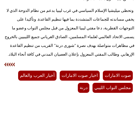
وتحظى ميليشيا الإسلام السياسي في غرب ليبيا بدعم من نظام الدوحة الذي لا
يخفي مساندته للجماعات المتشددة بما فيها تنظيم القاعدة. وتأكيدا على
التوجهات القطرية، دعا مفتي ليبيا المعزول من قبل مجلس النواب وعضو ما
يسمى الاتحاد العالمي لعلماء المسلمين، الصادق الغرياني جميع الليبيين بالخروج
في مظاهرات متواصلة بهدف نصرة "شورى درنة" القريب من تنظيم القاعدة
الإرهابي. وطالب المفتي المعزول بإعلان العصيان المدني في كافة أنحاء البلاد.
صوت الامارات
اخبار صوت الامارات
أخبار العرب والعالم
مجلس النواب الليبي
درنة