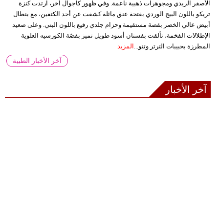
الأصفر الزبدي ومجوهرات ذهبية ناعمة. وفي ظهور كاجوال آخر، ارتدت كنزة
تريكو باللون البيج الوردي بفتحة عنق مائلة كشفت عن أحد الكتفين، مع بنطال
أبيض عالي الخصر بقصة مستقيمة وحزام جلدي رفيع باللون البني. وعلى صعيد
الإطلالات الفخمة، تألقت بفستان أسود طويل تميز بقصّة الكورسيه العلوية
المطرزة بحبيبات الترتر وتنو...
المزيد
آخر الأخبار الطبية
آخر الأخبار