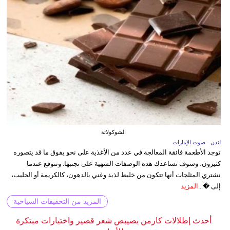
الشوكولاتة
لندن - صوت الإمارات
توجد الأطعمة فائقة المعالجة في عدد من الأغذية على نحو يفوق ما قد يتصوره
كثيرون، وسوف تساعدك هذه الوصفات الشهية على تجنبها. ونتوقع عندما
نشتري المثلجات أنها تتكون من خليط لذيذ وغني بالدهون، كالكريمة أو الحليب،
إلى �...
المزيد
المزيد من التحقيقات السياحية
أحدث إطلالات كارمن بصيبص شعر قصير واختيارات مبتكرة