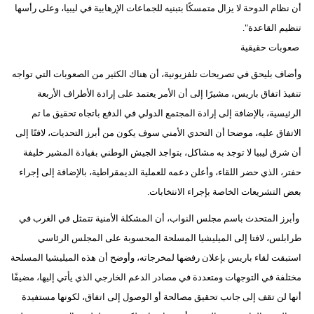
أن نظام الدوحة لا يزال متمسكًا بتبنيه للجماعات الإرهابية في ليبيا، وعلى رأسها
مدوَّنات
تنظيم القاعدة".
أبراج
صعوبات حقيقية
فيديو
وأضاف بليحق في تصريحات تلفزيونية، أن هناك الكثير من الصعوبات التي تواجه
تنفيذ اتفاق باريس، مشيرًا إلى أن الأمر يعتمد على إرادة الأطراف الأربعة
سيارات
الرئيسية، بالإضافة إلى إرادة المجتمع الدولي في الدفع باتجاه تحقيق ما تم
الاتفاق عليه، موضحا أن التحدي الأمني سوف يكون من أبرز التحديات، لافتًا إلى
أن شرق ليبيا لا توجد به مشاكل، بتواجد الجيش الوطني بقيادة المشير خليفة
حفتر، الذي حضر اللقاء، وأعلن دعمه للعملية الديمقراطية، بالإضافة إلى إجراء
بعض التشريعات الخاصة بإجراء الانتخابات.
وأبرز المتحدث باسم مجلس النواب، أن المشكلة الأمنية تتمثل في الغرب في
طرابلس، لافتا إلى الميليشيا المسلحة المحسوبة على المجلس الرئاسي
استبقت لقاء باريس بإعلان رفضها لمخرجاته، وأوضح أن هذه الميليشيا المسلحة
مختلفة في التوجهات ومتعددة في مصادر الدعم الخارجي الذي يأتي إليها، مضيفًا
أنها لن تقف إلى جانب تحقيق مصالحة أو الوصول إلى اتفاق، لكونها مستفيدة