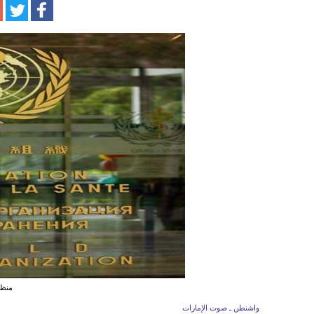
منظم
واشنطن ـ صوت الإمارات