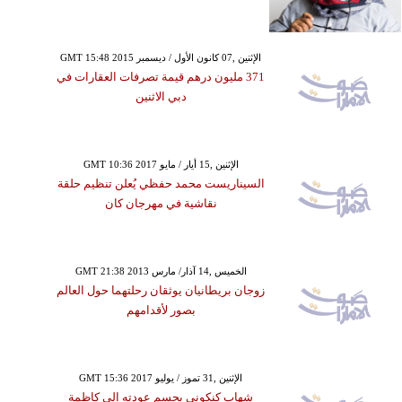
GMT 15:48 2015 الإثنين ,07 كانون الأول / ديسمبر
371 مليون درهم قيمة تصرفات العقارات في
دبي الاثنين
GMT 10:36 2017 الإثنين ,15 أيار / مايو
السيناريست محمد حفظي يُعلن تنظيم حلقة
نقاشية في مهرجان كان
GMT 21:38 2013 الخميس ,14 آذار/ مارس
زوجان بريطانيان يوثقان رحلتهما حول العالم
بصور لأقدامهم
GMT 15:36 2017 الإثنين ,31 تموز / يوليو
شهاب كنكوني يحسم عودته إلى كاظمة