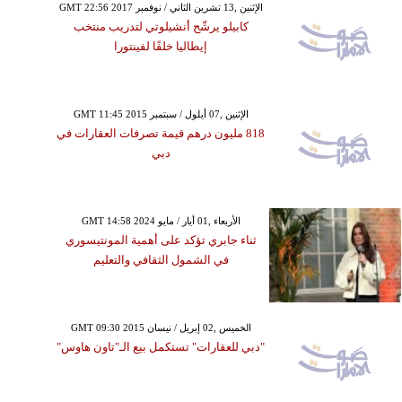
GMT 22:56 2017 الإثنين ,13 تشرين الثاني / نوفمبر
كابيلو يرشّح أنشيلوتي لتدريب منتخب
إيطاليا خلفًا لفينتورا
GMT 11:45 2015 الإثنين ,07 أيلول / سبتمبر
818 مليون درهم قيمة تصرفات العقارات في
دبي
GMT 14:58 2024 الأربعاء ,01 أيار / مايو
ثناء جابري تؤكد على أهمية المونتيسوري
في الشمول الثقافي والتعليم
GMT 09:30 2015 الخميس ,02 إبريل / نيسان
"دبي للعقارات" تستكمل بيع الـ"تاون هاوس"