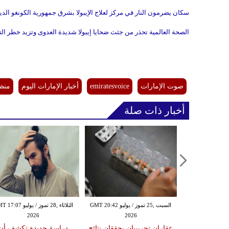
سكان يضرمون النار في مركز لعلاج الإيبولا بشرق جمهورية الكونغو ال
الصحة العالمية تحذر من جثث ضحايا إيبولا شديدة العدوى وتزيد خطر ا
صوت الإمارات
emiratesvoice
أخبار الإمارات اليوم
منظم
أخبار ذات صلة
الثلاثاء ,21 تموز / يوليو GMT 17:00
السبت ,25 تموز / يوليو GMT 20:42
الثلاثاء ,28 تموز / يوليو 7
2026
2026
20
ية مناعية قد
عقاران تجريبيان يحققان نتائج
دراسة جديدة تكشف أن