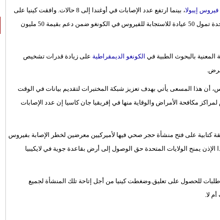
يروس إيبولا
، بينما ارتفع عدد الإصابات في أوغندا إلى 8 حالات. وافقت كينيا على
فتح منشأة حجر صحي أميركية لأشخاص معرضين للإصابة. الولايات المتحدة تمول 50 عيادة للاستجابة للفيروس في الكونغو ضمن دعم بقيمة 50 مليون
 المعنية بالبحوث الطبية في
الكونغو الديمقراطية
على زيادة قدرات تشخيص
مرض.
، أن هذا المسعى يأتي بهدف تعزيز شبكة المختبرات لتقديم بيانات في الوقت
م لمراكز مكافحة الأمراض والوقاية منها في إفريقيا جان كاسيا إن عدد الإصابات
قة كتابية على فتح منشأة حجر صحي فيها لأميركيين معرضين لخطر الإصابة بفيروس
ا الإذن يمنح الولايات المتحدة حق الوصول إلى أرض بقاعدة جوية في لايكيبيا
 طلبات للحصول على تعليق.وضغطت كينيا من أجل إتاحة تلك المنشأة لجميع
م لا.