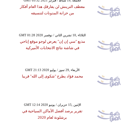
GMT 05:32 2021 الجمعة ,19 شباط / فبراير
معطف الترينش لن يفارقكِ هذا العام أفكار
من خزانة المدونات لتنسيقه
GMT 01:28 2020 الثلاثاء ,10 تشرين الثاني / نوفمبر
مذيع "سي إن إن" يعرض لوجو موقع إباحي
في شاشة نتائج الانتخابات الأميركية
GMT 21:13 2020 الأربعاء ,29 تموز / يوليو
محمد فؤاد يطرح "شكوى إلى الله" قريبا
GMT 12:14 2020 الإثنين ,15 حزيران / يونيو
تقرير يرصد أفضل الأماكن السياحية في
برشلونة لعام 2020