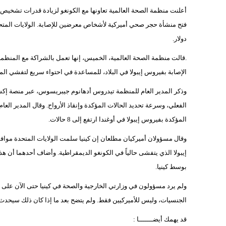
أعلنت منظمة الصحة العالمية تعاونها مع الكونغو لزيادة قدرات تشخيص
ف
دولار.
.قالت منظمة الصحة العالمية، الخميس، إنها تعمل بالشراكة مع المنظمة
الإصابة بفيروس إيبولا في البلاد، للمساعدة في احتواء سريع لتفشي ال
وذكر المدير العام للمنظمة تيدروس أدهانوم جيبريسوس، عبر منصة إكس
الفعلي، وسرعة تحديد الحالات المؤكدة وإنقاذ الأرواح. وقال المدير العا
المؤكدة بفيروس إيبولا في أوغندا ارتفع إلى 8 حالات.
وقال مسؤولان أميركيان مطلعان إن كينيا سلمت الولايات المتحدة مواف
إيبولا الذي يتفشى حالياً في الكونغو الديمقراطية. وأضاف أحدهما أن هذ
بوسط كينيا.
ولم يرد مسؤولون في وزارتي الخارجية والصحة في كينيا حتى الآن على
الجنسيات، وليس للأميركيين فقط. ولم يتضح بعد ما إذا كان ذلك سيحدث أ
قد يهمك أيضـــــــا :