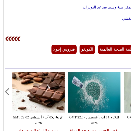
ديمقراطية وسط تصاعد التوترات
لتفشي
ة الصحة العالمية
الكونغو
فيروس إيبولا
GMT 17:0
الثلاثاء ,04 آب / أغسطس GMT 22:37
الأربعاء ,05 آب / أغسطس GMT 22:02
2026
2026
نقص الحديد يهدد صحة الدماغ
ستة بدائل غذائية بسيطة