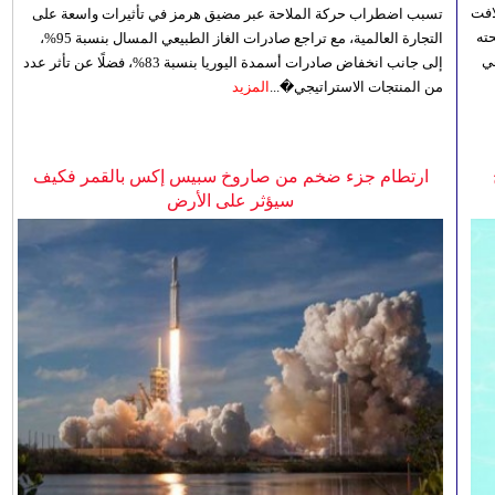
افت
تسبب اضطراب حركة الملاحة عبر مضيق هرمز في تأثيرات واسعة على
ته
التجارة العالمية، مع تراجع صادرات الغاز الطبيعي المسال بنسبة 95%،
ي
إلى جانب انخفاض صادرات أسمدة اليوريا بنسبة 83%، فضلًا عن تأثر عدد
من المنتجات الاستراتيجي�...
المزيد
ارتطام جزء ضخم من صاروخ سبيس إكس بالقمر فكيف
سيؤثر على الأرض