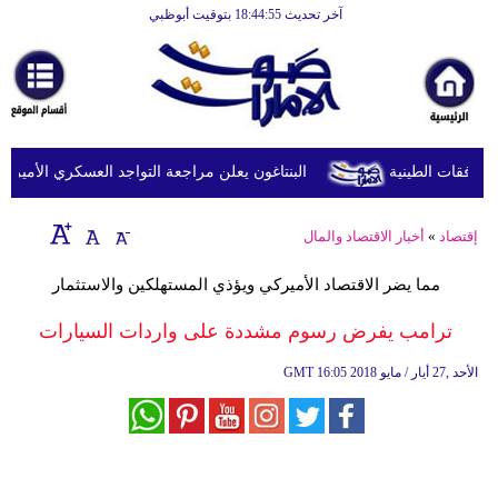
آخر تحديث 18:44:55 بتوقيت أبوظبي
الرئيسية
أخبارعاجلة
رياضة
ثقافة
البنتاغون يعلن مراجعة التواجد العسكري الأميركي في
إقتصاد
إقتصاد
»
أخبار الاقتصاد والمال
فن
مما يضر الاقتصاد الأميركي ويؤذي المستهلكين والاستثمار
وموسيقى
ترامب يفرض رسوم مشددة على واردات السيارات
أزياء
16:05 2018 الأحد ,27 أيار / مايو
GMT
صحة
وتغذية
سياحة