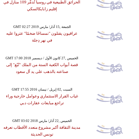
الحرائق الطبيعية في روسيا تُدمِّر 109 منازل في
إقليم زابايكالسكي
GMT 02:27 2019 الجمعة ,15 آذار/ مارس
عراقيون يقتلون "تمساحًا ضخمًا" عثروا عليه
في نهر دِجلة
GMT 17:00 2018 الخميس ,27 كانون الأول / ديسمبر
قصة أبواب الكعبة الستة من الملك "تُبّع" إلى
صناعته بالذهب على يد آل سعود
GMT 17:55 2016 السبت ,02 إبريل / نيسان
غياب القرار الاستثماري وعوامل خارجية وراء
تراجع مبايعات عقارات دبي
GMT 03:02 2018 الخميس ,22 آذار/ مارس
مدينة الثقافة أكبر مشروع متعدد الأقطاب تعرفه
تونس الحديثة