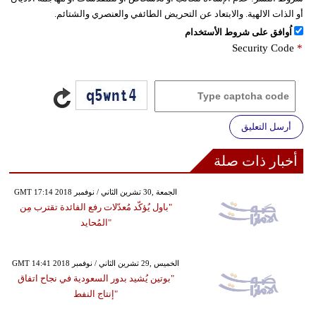
أو الذات الالهية. والابتعاد عن التحريض الطائفي والعنصري والشتائم.
اُوافق على شروط الأستخدام
Security Code
*
أرسل التعليق
أخبار ذات صلة
GMT 17:14 2018 الجمعة ,30 تشرين الثاني / نوفمبر
"باول يُؤكّد مُعدّلات رفع الفائدة تقترب مِن
"المُحايد
GMT 14:41 2018 الخميس ,29 تشرين الثاني / نوفمبر
"بوتين يُشيد بدور السعودية في نجاح اتفاق
"إنتاج النفط