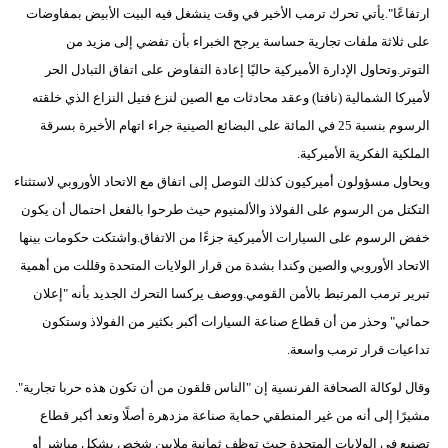
ارتفاعًا".يأتي تحرك ترمب الأخير في وقت ينشغل فيه البيت الأبيض بمفاوضات
على ثلاثة ملفات تجارية حساسة يرجح الخبراء بأن تفضي إلى مزيد من
التوتر.وتحاول الإدارة الأميركية حاليًا إعادة التفاوض على اتفاق التبادل الحر
لأميركا الشمالية (نافتا) وعقد محادثات مع الصين لنزع فتيل النزاع الذي خلقته
الرسوم بنسبة 25 في المائة على البضائع الصينية جراء اتهام الأخيرة بسرقة
الملكية الفكرية الأميركية.
ويحاول مسؤولون أميركيون كذلك التوصل إلى اتفاق مع الاتحاد الأوروبي لاستثناء
التكتل من الرسوم على الفولاذ والألمنيوم حيث طرحوا بالفعل احتمال أن يكون
خفض الرسوم على السيارات الأميركية جزءًا من الاتفاق.واشتكت حكومات بينها
الاتحاد الأوروبي والصين وكندا بشدة من قرار الولايات المتحدة وقللت من أهمية
تبرير ترمب المرتبط بالأمن القومي.ووصف يركسا التحرك الجديد بأنه "إعلان
حمائي" وحذر من أن قطاع صناعة السيارات أكبر بكثير من الفولاذ وستكون
تداعيات قرار ترمب واسعة.
وقال لوكالة الصحافة الفرنسية إن "الناس قلقون من أن تكون هذه حربا تجارية".
مشيرًا إلى أنه من غير المنطقي حماية صناعة مزدهرة أصلًا وتعد أكبر قطاع
تصنيع في الولايات المتحدة حيث توظف ثمانية ملايين شخص بشكل مباشر أو