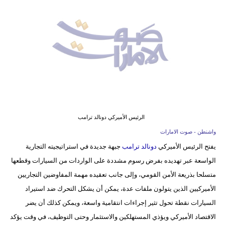
وسفر
ديكور
أخبار
إعلام
تعليم
مرأة
الرئيس الأميركي دونالد ترامب
واشنطن - صوت الامارات
أزياء
يفتح الرئيس الأميركي
دونالد ترامب
جبهة جديدة في استراتيجيته التجارية
إسلامية
الواسعة عبر تهديده بفرض رسوم مشددة على الواردات من السيارات وقطعها
علوم
متسلحا بذريعة الأمن القومي، وإلى جانب تعقيده مهمة المفاوضين التجاريين
وتكنولوجيا
الأميركيين الذين يتولون ملفات عدة، يمكن أن يشكل التحرك ضد استيراد
السيارات نقطة تحول تثير إجراءات انتقامية واسعة، ويمكن كذلك أن يضر
بيئة
الاقتصاد الأميركي ويؤذي المستهلكين والاستثمار وحتى التوظيف، في وقت يؤكد