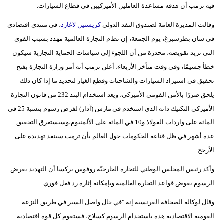
فيه ترمب أن هدفه مساعدة العاملين الأميركيين في قطاع السيارات.
مدوَّنات
وقالت المديرة العامة لصندوق النقد الدولي
كريستين لاغارد
، في منتدى اقتصادي
أبراج
في سان بطرسبرغ، يوم الجمعة، إن نظام التجارة العالمية مهدد بسبب القوى
فيديو
التي تريد تقويضه، محذرة من أن اللجوء إلى سياسات الحماية التجارية سيكون
خطأ جسيمًا، وفي وقت متأخر الأربعاء، أعلن ترمب أنه أمر وزارة التجارة بفتح
سيارات
تحقيق في استيراد السيارات والشاحنات وقطع الغيار لتحديد ما إذا كان ذلك
يلحق ضررًا بالأمن القومي الأميركي، ويعد استخدام البند 232 من قانون التجارة
الأميركي التكتيك ذاته الذي استخدم في مارس (آذار) لفرض رسوم بنسبة 25 في
المائة على واردات الفولاذ و10 في المائة على الألمنيوم،وسيستغرق التحقيق
عدة أشهر في ظل قناعة الحكومات حول العالم بأن ترمب سينفذ تهديده على
الأرجح.
وأكد رئيس المجلس الوطني للتجارة الخارجيّة روفوس يركسا أن التهديد بفرض
الرسوم يقوض قواعد التجارة العالمية وبإمكانه إثارة رد فعل فوري.
وقال لوكالة الصحافة الفرنسية إنه "في حال واصل السير في طريق النزعة
القومية الاقتصادية هذه باستخدام الرسوم كسلاح، فستقوم كل قوة اقتصادية