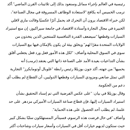
رئيسية في العالم بإجراء مماثل وسنعود بذلك إلى ثلاثينات القرن الماضي".أكد
ترمب الخميس أنه يكافح "لاستعادة الوظائف المسروقة في مجال الصناعة"،
لكن خبراء الاقتصاد يرون أن التحرك قد يحمل أثرًا عكسيًا.وقالت ماري لافلي
الخبيرة في مجال التجارة وأستاذة الاقتصاد في جامعة سيراكيوز، إن منع استيراد
السيارات وقطعها "سيضعف القدرة التنافسية للمنتجين الذين يتخذون من
الولايات المتحدة مقرًا لهم" ويخلق بيئة لن يكون بالإمكان فيها بيع السيارات
سوى في السوق المحلية.وأضاف: "لكل هذه الأمور فعل ورد فعل يجعلني أقلق
بشأن التداعيات بعيدة الأمد على الصناعة ذاتها التي يعتقد (ترمب) أنه
يحميها".من جهته، أكد جون بوزيللا رئيس رابطة "غلوبال أوتومايكرز" التجارية
التي تمثل صانعي ومزودي السيارات وقطعها الدوليين، أن القطاع لم يطلب أي
دعم من الحكومة.
وقال بوزيللا في بيان: "على عكس الفرضية التي تم إسناد التحقيق بشأن
استيراد السيارات إليها، فإن قطاع صناعة السيارات الأميركي مزدهر. على حد
علمنا، لم يطلب أحد الحصول على هذه الحماية".
وأضاف "في حال فرضت هذه الرسوم، فسيتأثر المستهلكون سلبًا بشكل كبير
حيث ستكون لديهم خيارات أقل في السيارات وأسعار سيارات وشاحنات أكثر