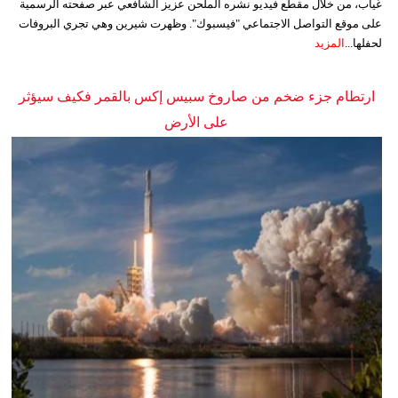
غياب، من خلال مقطع فيديو نشره الملحن عزيز الشافعي عبر صفحته الرسمية
على موقع التواصل الاجتماعي "فيسبوك". وظهرت شيرين وهي تجري البروفات
لحفلها...
المزيد
ارتطام جزء ضخم من صاروخ سبيس إكس بالقمر فكيف سيؤثر
على الأرض