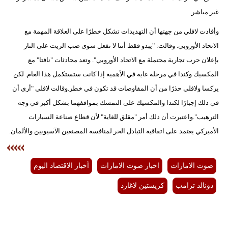
غير مباشر.
وأفادت لافلي من جهتها أن التهديدات تشكل خطرًا على العلاقة المهمة مع
الاتحاد الأوروبي. وقالت: "يبدو فقط أننا لا نفعل سوى صب الزيت على النار
بإعلان حرب تجارية محتملة مع الاتحاد الأوروبي". وتعد محادثات "نافتا" مع
المكسيك وكندا في مرحلة غاية في الأهمية إذا كانت ستستكمل هذا العام. لكن
يركسا ولافلي حذرًا من أن المفاوضات قد تكون في خطر.وقالت لافلي "أرى أن
في ذلك إجبارًا لكندا والمكسيك على التمسك بمواقفهما بشكل أكبر في وجه
الترهيب".واعتبرت أن ذلك أمر "مقلق للغاية" لأن قطاع صناعة السيارات
الأميركي يعتمد على اتفاقية التبادل الحر لمنافسة المصنعين الآسيويين والألمان.
صوت الامارات
اخبار صوت الامارات
أخبار الاقتصاد اليوم
دونالد ترامب
كريستين لاغارد