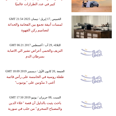
كبير في عدد الطرازات عالميًا
GMT 21:54 2025 الخميس ,17 إبريل / نيسان
لمسات أنيقة تجمع بين الفخامة والحداثة
لتصاميم ركن القهوة
GMT 06:21 2017 الثلاثاء ,29 آب / أغسطس
النزيف والحمى أعراض تشير الي الاصابة
بسرطان الدم
GMT 18:09 2019 الجمعة ,20 كانون الأول / ديسمبر
طفلة روسية في الخامسة على رأس قائمة
أغنى 3 مدّونين على "يوتيوب"
GMT 17:50 2019 السبت ,08 حزيران / يونيو
باحث يثبت بالدليل أن قصة "علاء الدين
والمصباح السحري" من حلب في سورية