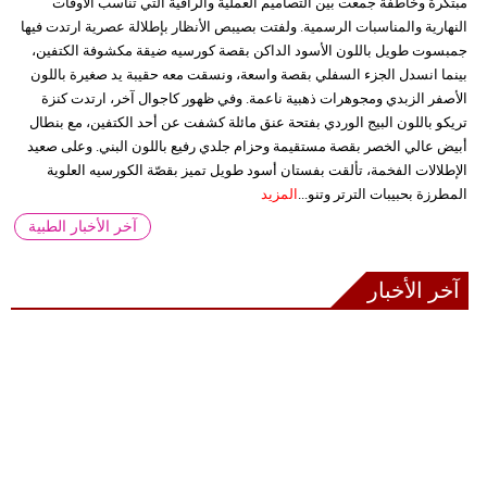
مبتكرة وخاطفة جمعت بين التصاميم العملية والراقية التي تناسب الأوقات
النهارية والمناسبات الرسمية. ولفتت بصيبص الأنظار بإطلالة عصرية ارتدت فيها
جمبسوت طويل باللون الأسود الداكن بقصة كورسيه ضيقة مكشوفة الكتفين،
بينما انسدل الجزء السفلي بقصة واسعة، ونسقت معه حقيبة يد صغيرة باللون
الأصفر الزبدي ومجوهرات ذهبية ناعمة. وفي ظهور كاجوال آخر، ارتدت كنزة
تريكو باللون البيج الوردي بفتحة عنق مائلة كشفت عن أحد الكتفين، مع بنطال
أبيض عالي الخصر بقصة مستقيمة وحزام جلدي رفيع باللون البني. وعلى صعيد
الإطلالات الفخمة، تألقت بفستان أسود طويل تميز بقصّة الكورسيه العلوية
المطرزة بحبيبات الترتر وتنو...
المزيد
آخر الأخبار الطبية
آخر الأخبار