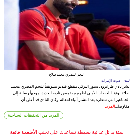
النجم المصري محمد صلاح
لندن - صوت الإمارات
نشر نادي طرابزون سبور التركي مقطع فيديو تشويقياً للنجم المصري محمد
صلاح يوثق اللحظات الأولى لظهوره بقميص ناديه الجديد، موجهاً رسالة إلى
الجماهير التي تنتظره بعد انتشار أنباء انتقاله. وكان النادي قد أعلن أن
مفاوضا...
المزيد
المزيد من التحقيقات السياحية
ستة بدائل غذائية بسيطة تساعدك على تجنب الأطعمة فائقة