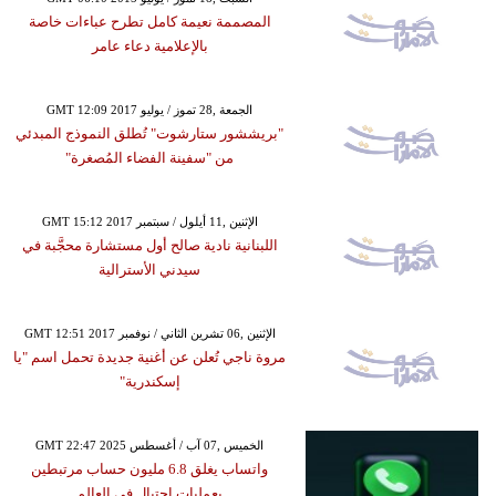
المصممة نعيمة كامل تطرح عباءات خاصة
بالإعلامية دعاء عامر
GMT 12:09 2017 الجمعة ,28 تموز / يوليو
"بريششور ستارشوت" تُطلق النموذج المبدئي
من "سفينة الفضاء المُصغرة"
GMT 15:12 2017 الإثنين ,11 أيلول / سبتمبر
اللبنانية نادية صالح أول مستشارة محجَّبة في
سيدني الأسترالية
GMT 12:51 2017 الإثنين ,06 تشرين الثاني / نوفمبر
مروة ناجي تُعلن عن أغنية جديدة تحمل اسم "يا
إسكندرية"
GMT 22:47 2025 الخميس ,07 آب / أغسطس
واتساب يغلق 6.8 مليون حساب مرتبطين
بعمليات احتيال في العالم