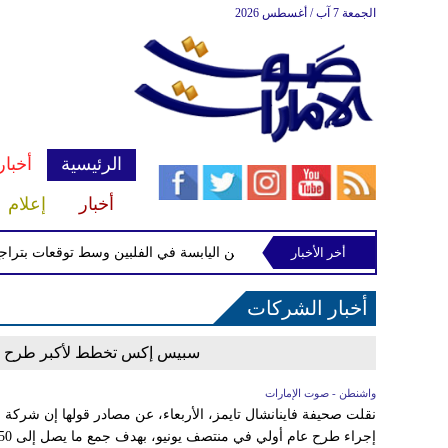
الجمعة 7 آب / أغسطس 2026
الرئيسية
أخبار
أخبار
إعلام
أخر الأخبار
فة الاستوائية "مايماي" تقترب من اليابسة في الفلبين وسط توقعات بتراجع قوته
أخبار الشركات
سبيس إكس تخطط لأكبر طرح عام أولي في
واشنطن - صوت الإمارات
نقلت صحيفة فاينانشال تايمز، الأربعاء، عن مصادر قولها إن شرك