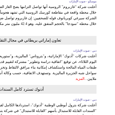
موسكو - صوت الإمارات
أعلنت شركة “غازبروم” الروسية أنها تواصل التزامها بضخ الغاز الطب
الشركة سيرغي كوبريانوف قوله للصحفيين: إن غازبروم تواصل ضخ ا
خلال محطة “سودجا” بالحجم المتفق عليه، وهو 42.4 مليون متر مكعب...
تعاون إماراتي بريطاني في مجال التقاط
دبي - صوت الإمارات
أعلنت شركات "أدنوك" الإماراتية، و"بتروناس" الماليزية، و"ستوريجا
اليوم الثلاثاء، عن توقيع "اتفاقية دراسة وتطوير" مشتركة لتقييم ق
طبقات المياه المالحة واستكشاف إمكانية بناء مرافق لالتقاط وتخزي
ملايين...
المزيد
أدنوك تسترد كامل السندات ا
دبي - صوت الإمارات
أعلنت شركة بترول أبوظبي الوطنية "أدنوك"، استردادها الكامل لقيمة 
"السندات القابلة للاستبدال بأسهم "القابلة للاستبدال" في شركة بتر