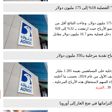
 175 مليون دولار
ارتفعت الأرباح الفصلية لشركة أدنوك للإمداد والخدمات بـ18% إلى 175 مليون دولار، وجاءت النتائج أقل من
توقعات المحللين عند 190 مليون دولار. وعزز ارتفاع الإيرادات من نمو الأرباح حيث ارتفعت بـ 32% إلى 928
مليون دولار. إعلان جاء ذلك على الرغم من تسجيل الشركة ضريبة دخل فصلية بنحو 16.7 مليون دولار مقابل
 مرحلية بـ350 مليون دولار
وافق مجلس إدارة شركة أدنوك للتوزيع، على توزيع أرباح نقدية مرحلية على المساهمين بقيمة 1.285 مليار
درهم "350 مليون دولار"، أي ما يعادل 10.285 فلس للسهم عن النصف الأول من عام 2024، بحسب ما أعلنته
السهم لاستحقاق هذه الأرباح المرحلية ،
المزيد
لتزاماتها في ضخ الغاز إلى أوروبا