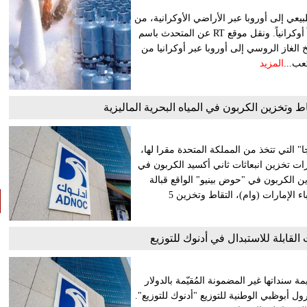
يعي إلى أوروبا عبر الأراضي الأوكرانية، من
خلال محطة واقعة في مقاطعة كورسك الروسية التي تشهد هجوماً أوكرانياً. ونقل موقع RT عن المتحدث باسم
لغاز الروسي إلى أوروبا عبر أوكرانيا من
المزيد
 وتخزين الكربون في المياه البحرية الماليزية
" التي تتخذ من المملكة المتحدة مقرا لها،
درات تخزين انبعاثات ثاني أكسيد الكربون في
ن الكربون في "حوض بينيو" الواقع قبالة
سواحل شبه الجزيرة الماليزية. وتستهدف الاتفاقية، حسب وكالة أنباء الإمارات (وام)، التقاط وتخزين 5
لقابلة للاستبدال في أدنوك للتوزيع
سنداتها غير المضمونة المُقيّمة بالدولار
ول أبوظبي الوطنية للتوزيع "أدنوك للتوزيع".