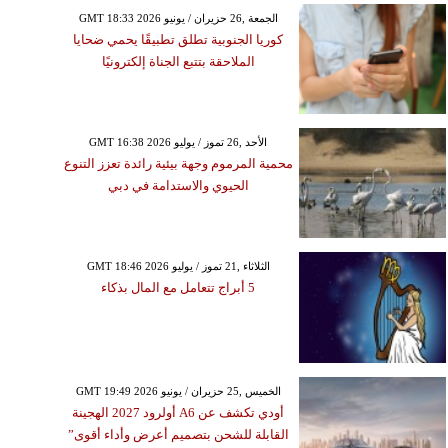
GMT 18:33 2026 الجمعة ,26 حزيران / يونيو
كوريا الجنوبية تطلق تطبيقًا يحمي ضحايا
الملاحقة بتتبع الجناة إلكترونيًا
GMT 16:38 2026 الأحد ,26 تموز / يوليو
محمية المرموم وجهة بيئية رائدة تعزز التنوع
الحيوي والاستدامة في دبي
GMT 18:46 2026 الثلاثاء ,21 تموز / يوليو
5 أبراج تتعامل مع المال بذكاء
GMT 19:49 2026 الخميس ,25 حزيران / يونيو
أودي تكشف عن A6 أولرود 2027 الهجينة
القابلة للشحن بتصميم أعرض وأداء أقوى”