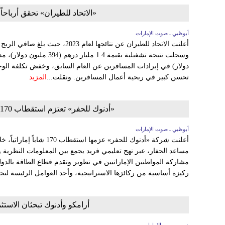
«الاتحاد للطيران» تحقق أرباحاً تشغيلية بقيمة 
أبوظبي ـ صوت الإمارات
تحسن كبير في ربحية أعمال المسافرين. ونقلت...
المزيد
«أدنوك للحفر» تعتزم استقطاب 170 شاباً إماراتياً لـ«برنامج تدريب مساعد الحفار»
أبوظبي ـ صوت الإمارات
أعلنت شركة «أدنوك للحفر» عزمه
مساعد الحفار، عبر نهج تعليمي فريد يجمع بين المعلومات النظرية وا
مشاركة المواطنين الإماراتيين في تطوير وتقدم قطاع الطاقة بالدو
ركيزة أساسية من ركائزها الاستراتيجية، وأحد العوامل الرئيسة لنجاحها على
أرامكو وأدنوك تبحثان الاست