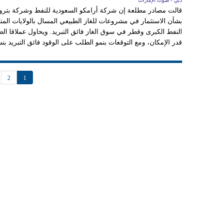
دبي - صوت الإمارات
قالت مصادر مطلعة إن شركة أرامكو السعودية للنفط وشركة بترول
بشأن الاستثمار في مشروعات للغاز الطبيعي المسال بالولايات ال
النفط الكبرى وقطر في سوق الغاز فائق التبريد. ويحاول عملاقا ال
قدر الإمكان، ومع التوقعات بنمو الطلب على الوقود فائق التبريد بنسبة 50% بحلول عا
2
1