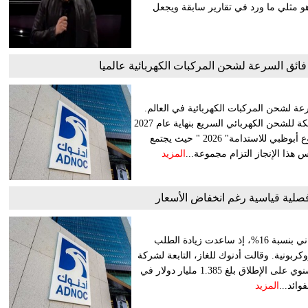
هو مثلي ما ورد في تقارير سابقة ويجعل
ائق السرعة لشحن المركبات الكهربائية عالميا
ة لشحن المركبات الكهربائية في العالم.
وكشفت الشركة في الوقت نفسه عن خطتها المستقبلية لإنشاء شبكة للشحن الكهربائي السريع بنهاية عام 2027
بدولة الإمارات. يأتي هذا الإطلاق بالتزامن مع انطلاق فعاليات "أسبوع أبوظبي للاستدامة" 2026 " حيث يجتمع
س هذا الإنجاز التزام مجموعة...
المزيد
 فصلية قياسية رغم انخفاض الأسعار
أعلنت شركة أدنوك للغاز اليوم الأربعاء ارتفاع صافي دخل الربع الثاني بنسبة 16%، إذ ساعدت زيادة الطلب
كربونية. وقالت أدنوك للغاز، التابعة لشركة
بترول أبوظبي الوطنية (أدنوك)، إنها حققت أعلى صافي دخل ربع سنوي على الإطلاق بلغ 1.385 مليار دولار في
المزيد