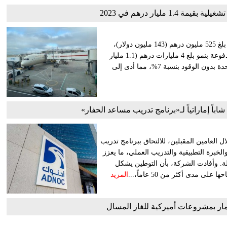
1.4 مليار درهم في 2023
أعلنت الاتحاد للطيران عن نتائجها لعام 2023، حيث بلغ صافي الربح بلغ 525 مليون درهم (143 مليون دولار)،
وسجلت نتيجة تشغيلية بقيمة 1.4 مليار درهم (394 مليون دولار)، مدفوعة بنمو بلغ 4 مليارات درهم (1.1 مليار
دولار) في إيرادات المسافرين عن العام السابق، وخفض تكلفة الوحدة بدون الوقود بنسبة 7%، مما أدى إلى
ا استقطاب 170 شاباً إماراتياً، خلال العامين المقبلين، للالتحاق ببرنامج تدريب
لخبرة التطبيقية والتدريب العملي، ما يعزز
لة. وأفادت الشركة، بأن التوطين يشكل
 مدى أكثر من 50 عاماً،...
المزيد
ثمار بمشروعات أميركية للغاز المسال