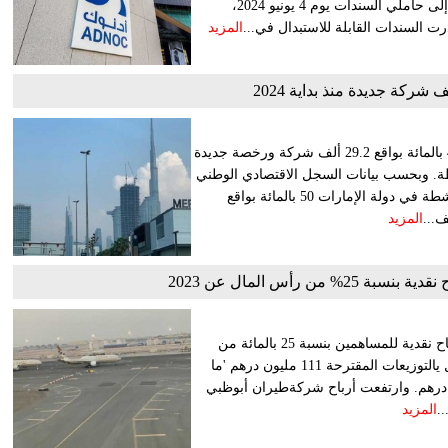
وقامت "أدنوك" بدفع مبلغ إجمالي يصل إلى 1.199 مليار دولار نقداً إلى حاملي السندات يوم 4 يونيو 2024،
ت السندات القابلة للاستبدال في...
المزيد
ارتفع عدد الشركات والرخص النشطة في السوق الإماراتي بنسبة 4 بالمائة بواقع 29.2 ألف شركة ورخصة جديدة
829. ألف شركة ورخصة نشطة. وبحسب بيانات السجل الاقتصادي الوطني
بالإمارات؛ استقطبت دبي نصف عدد الشركات العاملة والرخص النشطة في دولة الإمارات 50 بالمائة بواقع
المزيد
ن رأس المال عن 2023
أوصى مجلس إدارة شركة طيران أبوظبي المنعقد اليوم، بتوزيع أرباح نقدية للمساهمين بنسبة 25 بالمائة من
رأس المال عن عام 2023. ووفق بيان صادر عن الشركة، يبلغ إجمال يالتوزيعات المقترحة 111 مليون درهم 'ما
للسهم'، ويبلغ إجمالي رأس مال الشركة 444 مليون درهم. وارتفعت أرباح شركةطيران أبوظبي
المزيد