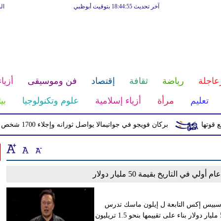
آخر تحديث 18:44:55 بتوقيت أبوظبي
ال
عاجلة
رياضة
ثقافة
إقتصاد
فن وموسيقى
أزياء
تعليم
مرأة
أزياء إسلامية
علوم وتكنولوجيا
بي
ا
بركان فويجو في جواتيمالا يواصل ثورانه وإجلاء 1700 شخص بسبب الرماد والتدفقات الطينية
 التاريخ بقيمة 50 مليار دولار
ة سبيس إكس التابعة ل إيلون ماسك تدرس
إجراء طرح عام أولي في منتصف يونيو، بهدف جمع ما يصل إلى 50 مليار دولار بناء على تقييمها بنحو 1.5 تريليون