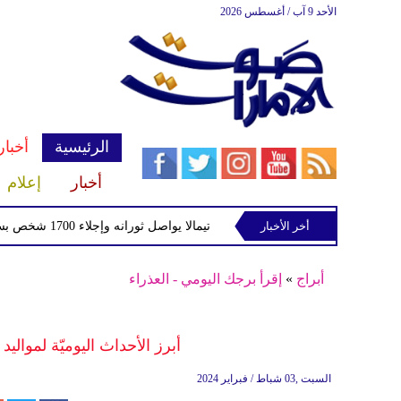
الأحد 9 آب / أغسطس 2026
الرئيسية
أخبار
أخبار
إعلام
أخر الأخبار
بركان فويجو في جواتيمالا يواصل ثورانه وإجلاء 1700 شخص بسبب الرماد والتدفقات الطينية
أبراج
»
إقرأ برجك اليومي - العذراء
أبرز الأحداث اليوميّة لمواليد 
السبت ,03 شباط / فبراير 2024