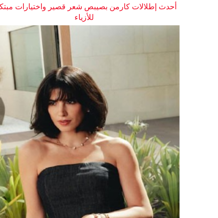
أحدث إطلالات كارمن بصيبص شعر قصير واختيارات مبتك
للأزياء