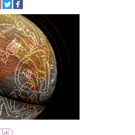
ا
إقرأ 