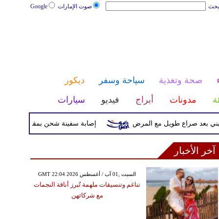
بحث
صوت الإمارات
Google
صحة وتغذية
سياحة وسفر
ديكور
ئة
مدونات
أبراج
فيديو
سيارات
د صراع طويل مع المرض
إصابة سفينة شحن بمقذوف مجهول قرب سو
آخر الأخبار
GMT 22:04 2026 السبت ,01 آب / أغسطس
تناغم وتنسيقات ملهمة تُبرز أناقة النجمات
مع شركائهن