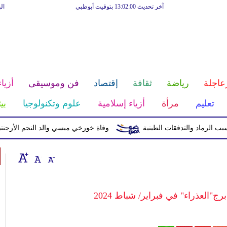
آخر تحديث 13:02:00 بتوقيت أبوظبي
ال
عاجلة
رياضة
ثقافة
إقتصاد
فن وموسيقى
أزياء
تعليم
مرأة
أزياء إسلامية
علوم وتكنولوجيا
بي
وفاة خورخي ميسي والد النجم الأرجنتيني بع
برج"العذراء" في فبراير/ شباط 2024