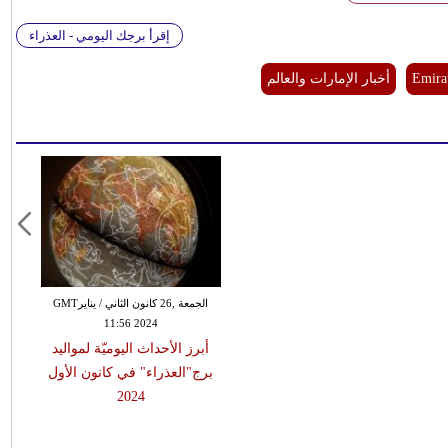
إقرأ برجك اليومي - العذراء
Emira
أخبار الإمارات والعالم
الجمعة ,26 كانون الثاني / ينايرGMT
11:56 2024
أبرز الأحداث اليوميّة لمواليد
برج"العذراء" في كانون الأول
2024