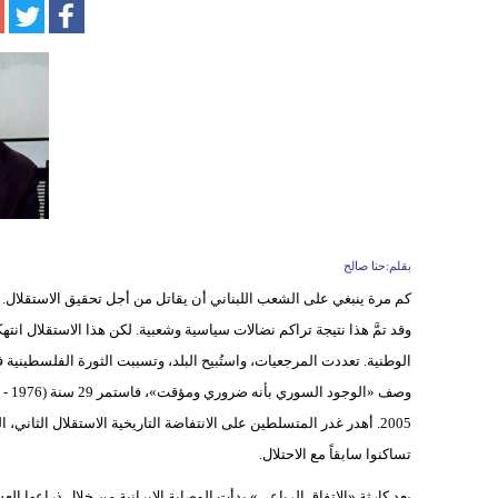
بقلم:حنا صالح
تساكنوا سابقاً مع الاحتلال.
بعد كارثة «الاتفاق الرباعي» بدأت الوصاية الإيرانية من خلال ذراعها 