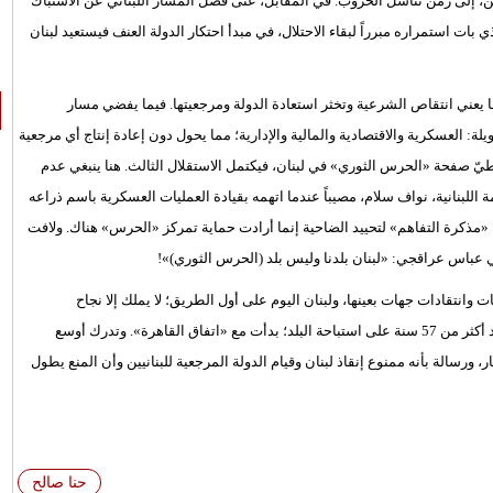
حين، إلى زمن تناسل الحروب. في المقابل، عنى فصل المسار اللبناني عن الاشتباك
 بات استمراره مبرراً لبقاء الاحتلال، في مبدأ احتكار الدولة العنف فيستعيد لبنان
ا يعني انتقاص الشرعية وتخثر استعادة الدولة ومرجعيتها. فيما يفضي مسار
لة: العسكرية والاقتصادية والمالية والإدارية؛ مما يحول دون إعادة إنتاج أي مرجعية
طيّ صفحة «الحرس الثوري» في لبنان، فيكتمل الاستقلال الثالث. هنا ينبغي عدم
للبنانية، نواف سلام، مصيباً عندما اتهمه بقيادة العمليات العسكرية باسم ذراعه
 «مذكرة التفاهم» لتحييد الضاحية إنما أرادت حماية تمركز «الحرس» هناك. ولافت
ي عباس عراقجي: «لبنان بلدنا وليس بلد (الحرس الثوري)»!
نتقادات جهات بعينها، ولبنان اليوم على أول الطريق؛ لا يملك إلا نجاح
«المناطق التجريبية» ومحادثات شاقة وطويلة، لتحقيق سلام مستدام بعد أكثر من 57 سنة على استباحة البلد؛ بدأت مع «اتفاق القاهرة». وتدرك أوسع
، ورسالة بأنه ممنوع إنقاذ لبنان وقيام الدولة المرجعية للبنانيين وأن المنع يطول
حنا صالح