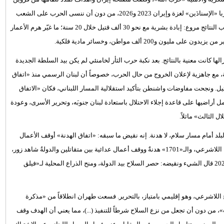
إلى المتوسط، بأخذ لبنان قسراً إلى 3 حروب مدمرة: حربُ 2006، ثم حربا «الإسنادَين» لغزة وإيران 2023 و2026، من دون أن ننسى الحرب على الشعب
السوري بدءاً من 2012. تهاوت الشعارات، وثبت زيف السرديات... وحساب النتائج مروع: إبادة بشرية مع نحو 30 ألف قتيل خلال 20 سنة؛ ما غيّر هرم الأعمار
20 ألف مواطن، وخسائر مادية فلكية.
 كانت معنية بالنتائج. بعد نكبة حرب الثأر لخامنئي لم يكن بيد السلطة الجديدة
، مع جاهزية لإعلان الخروج من حال الحرب، خصوصاً أن لبنان الرسمي منذ «اتفاق
 على إسرائيل. ونجحت مفاوضات واشنطن بتأكيد استقلالية المسار اللبناني، فكان «الاتفاق
ل أراضيها على قاعدة إجلاء الاحتلال باستعادة لبنان جنوبَه، وتحرير الأسرى، وعودة
 الثالث» ماثلاً.
لبلد أمام مسار سلام، لا هدنة. إنه نقيض ما سبقه: «اتفاق الهدنة» أوقف الأعمال
القتالية، و«القرار 1559» تناول إخراج الجيش السوري وغاب عنه السلاح اللاشرعي، والـ«1701» هدنةٌ ووقف أعمال عدائية بين متقاتلين والدولةُ شاهد زور،
حتى إن «اتفاق وقف الأعمال العدائية» في 27 نوفمبر (تشرين الثاني) 2024 قال الشيء ونقيضه: حصر السلاح بيد الدولة، ومنح الذراع المحلية لـ«فيلق
للاشرعي، وهو إقليمي بامتياز، بالتحرير. فسعت طهران انطلاقاً من «مذكرة
، من دون أن تجعل من نزع السلاح شرطاً للتنفيذ (...)، مما يعني أن الهدف وقف