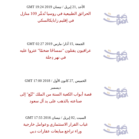
GMT 19:24 2019 الأحد ,21 إبريل / نيسان
الحرائق الطبيعية في روسيا تُدمِّر 109 منازل
في إقليم زابايكالسكي
GMT 02:27 2019 الجمعة ,15 آذار/ مارس
عراقيون يقتلون "تمساحًا ضخمًا" عثروا عليه
في نهر دِجلة
GMT 17:00 2018 الخميس ,27 كانون الأول /
ديسمبر
قصة أبواب الكعبة الستة من الملك "تُبّع" إلى
صناعته بالذهب على يد آل سعود
GMT 17:55 2016 السبت ,02 إبريل / نيسان
غياب القرار الاستثماري وعوامل خارجية
وراء تراجع مبايعات عقارات دبي