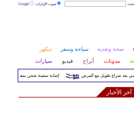
بحث
صوت الإمارات
Google
صحة وتغذية
سياحة وسفر
ديكور
ئة
مدونات
أبراج
فيديو
سيارات
د صراع طويل مع المرض
إصابة سفينة شحن بمقذوف مجهول قرب سو
آخر الأخبار