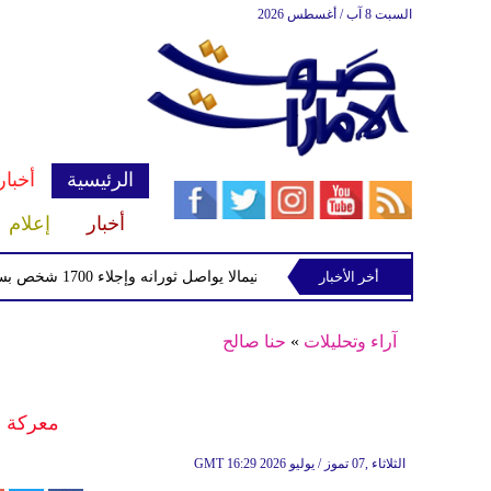
السبت 8 آب / أغسطس 2026
الرئيسية
أخبار
أخبار
إعلام
أخر الأخبار
بركان فويجو في جواتيمالا يواصل ثورانه وإجلاء 1700 شخص بسبب الرماد والتدفقات الطينية
آراء وتحليلات
»
حنا صالح
معركة ال
16:29 2026 الثلاثاء ,07 تموز / يوليو
GMT