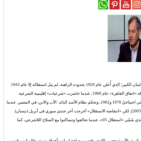
كم مرة ينبغي على الشعب اللبناني أن يقاتل من أجل تحقيق الاستقلال. لبنان الكبير؛ الذي أُعلن عام 1920 بحدوده الراهنة، لم ينل استقلاله إلا عام 1943.
وقد تمَّ هذا نتيجة تراكم نضالات سياسية وشعبية. لكن هذا الاستقلال انتهكه «اتفاق القاهرة» عام 1969، عندما حاصرت «شرعيات» إقليمية الشرعية
الوطنية. تعددت المرجعيات، واستُبيح البلد، وتسببت الثورة الفلسطينية في اجتياحَيْ 1978 و1982، وتحكم نظام الأسد البائد: الأب والابن، في المصير، عندما
وصف «الوجود السوري بأنه ضروري ومؤقت»، فاستمر 29 سنة (1976 - 2005). لكن «انتفاضة الاستقلال» أخرجت آخر جندي سوري في أبريل (نيسان)
2005. أهدر غدر المتسلطين على الانتفاضة التاريخية الاستقلال الثاني، الذي سُمّي «استقلال 05»، عندما تحالفوا وتساكنوا مع السلاح اللاشرعي، كما
العسكرية والأمنية «حزب الله»، وقضت مصلحة إيران وأهداف تمدد نظامها من قزوين