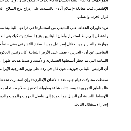
المواجهات مع بقاء البنية العسكرية لـ«الحزب»، فيعود لبنان؛ وإنْ بعد 
الإقليمي، قلب معادلة «إسلام آباد»، بالتشديد على إدراج نزع السلاح، الذي
قرار الحرب والسلم.
تريد طهران الحفاظ على المتبقي من استثمارها في ذراعها اللبنانية؛ مم
واشنطن إلى ربط استقرار وأمان اللبنانيين بنزع السلاح وتفكيك بنى الدوي
موازية. والتحرير من احتلال إسرائيل ومن السلاح اللاشرعي يعني حتماً 
التغاضي عن أن «الحرس» يعمل على الأرض اللبنانية. كان رئيس الحكومة ا
اللبنانية التي تم حظر أنشطتها العسكرية والأمنية. وعندما هددت طهران
أن الرئيس اللبناني جوزيف عون قال في رده على وزير الخارجية الإيران
سقطت محاولات قيام جبهة ضد «الاتفاق الإطاري»؛ وإن استمرت تحفظات وا
الأوساط اللبنانية أن البديل هو العودة إلى تناسل الحروب والموت والدمار
إنجاز الاستقلال الثالث.