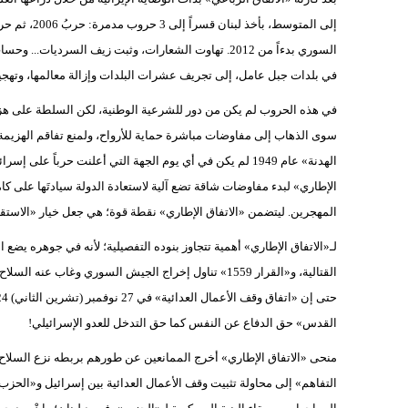
في بلدات جبل عامل، إلى تجريف عشرات البلدات وإزالة معالمها، وتهجير من يزيدون على مليون و0
في هذه الحروب لم يكن من دور للشرعية الوطنية، لكن السلطة على هزالها
سوى الذهاب إلى مفاوضات مباشرة حماية للأرواح، ولمنع تفاقم الهزيمة
الهدنة» عام 1949 لم يكن في أي يوم الجهة التي أعلنت حرباً
الإطاري» لبدء مفاوضات شاقة تضع آلية لاستعادة الدولة سيادتَها على كام
المهجرين. ليتضمن «الاتفاق الإطاري» نقطة قوة؛ هي جعل خيار «الاستقلال
لـ«الاتفاق الإطاري» أهمية تتجاوز بنوده التفصيلية؛ لأنه في جوهره يضع ا
القدس» حق الدفاع عن النفس كما حق التدخل للعدو الإسرائيلي!
منحى «الاتفاق الإطاري» أخرج الممانعين عن طورهم بربطه نزع السلاح ا
التفاهم» إلى محاولة تثبيت وقف الأعمال العدائية بين إسرائيل و«الحزب»