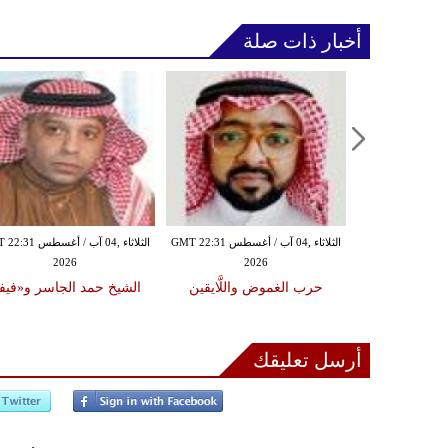
أخبار ذات صلة
الثلاثاء ,04 آب / أغسطس GMT 22:30
الثلاثاء ,04 آب / أغسطس GMT 22:31
الثلاثاء ,04 آب / أغس
2026
2026
20
فأ في انتظار
حرب الغموض واللَّايقين
الشيخ حمد الجاسر و«فيفا
الة
أرسل تعليقك