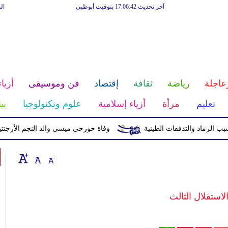
آخر تحديث 17:06:42 بتوقيت أبوظبي
ال
عاجلة
رياضة
ثقافة
إقتصاد
فن وموسيقى
أزياء
تعليم
مرأة
أزياء إسلامية
علوم وتكنولوجيا
بي
وفاة خورخي ميسي والد النجم الأرجنتيني بع
استقلال الثالث