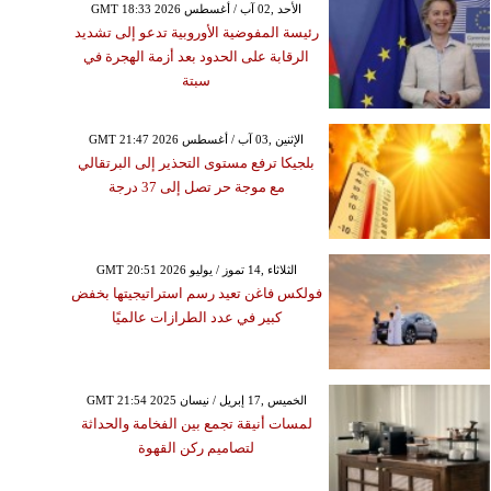
GMT 18:33 2026 الأحد ,02 آب / أغسطس
رئيسة المفوضية الأوروبية تدعو إلى تشديد
الرقابة على الحدود بعد أزمة الهجرة في
سبتة
GMT 21:47 2026 الإثنين ,03 آب / أغسطس
بلجيكا ترفع مستوى التحذير إلى البرتقالي
مع موجة حر تصل إلى 37 درجة
GMT 20:51 2026 الثلاثاء ,14 تموز / يوليو
فولكس فاغن تعيد رسم استراتيجيتها بخفض
كبير في عدد الطرازات عالميًا
GMT 21:54 2025 الخميس ,17 إبريل / نيسان
لمسات أنيقة تجمع بين الفخامة والحداثة
لتصاميم ركن القهوة