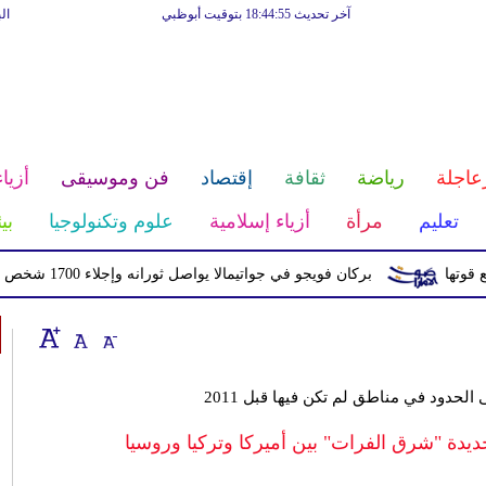
آخر تحديث 18:44:55 بتوقيت أبوظبي
ال
عاجلة
رياضة
ثقافة
إقتصاد
فن وموسيقى
أزياء
تعليم
مرأة
أزياء إسلامية
علوم وتكنولوجيا
بي
بركان فويجو في جواتيمالا يواصل ثورانه وإجلاء 1700 شخص بسبب الرماد والتدفقات الطينية
لحدود في مناطق لم تكن فيها قبل 2011
دة "شرق الفرات" بين أميركا وتركيا وروسيا