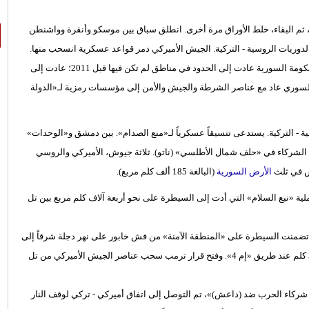
م البقاء، خلط الأوراق مرة أخرى. انطلق سباق بين موسكو وأنقرة وواشنطن
دوريات الروسية - التركية. الجيش الأميركي دمر قواعد عسكرية انسحب منها.
الجيش الروسي جلس في قواعد كانت مقراً لنظيره الأميركي. قوات الحكومة السورية عادت إلى الحدود في مناطق لم تكن فيها قبل 2011؛ عادت إلى
سوري عاد مع عناصر الشرطة والجيش والأمن إلى مؤسسات رمزية لـ«الدولة
قية - التركية. يستدعى تنسيقاً عسكرياً لـ«منع الصدام». بين دمشق و«الوحدات»
ا، الشركاء في «حلف شمال الأطلسي» (ناتو). ثلاثة جيوش، الأميركي والروسي
ص في ثلث
الأرض السورية
(البالغة 185 ألف كلم مربع).
 «نبع السلام» التي أدت إلى السيطرة على نحو أربعة آلاف كلم مربع بين تل
كتوبر (تشرين الأول) الماضي، تضمنت السيطرة على «المنطقة الآمنة» من فش خابور على نهر دجلة شرقاً إلى
جرابلس على الفرات غرباً، أي بامتداد نحو 440 كلم، وصولاً إلى عمق 32 كلم عند طريق «إم 4». وفتح قرار ترمب سحب عناصر الجيش الأميركي من تل
 للأكراد شركاء الحرب ضد (داعش)»، تم التوصل إلى اتفاق أميركي - تركي لوقف النار