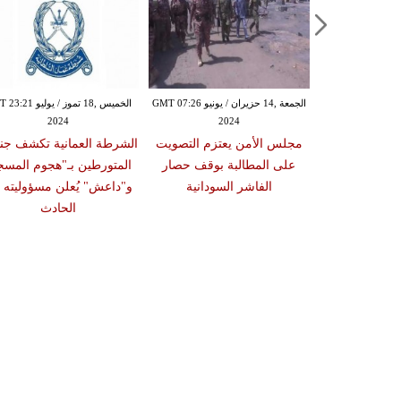
الخميس ,13 حزيران / يونيو GMT 04:44
الجمعة ,14 حزيران / يونيو GMT 07:26
الخميس ,18 تموز / يوليو
2024
2024
20
وفاة أكثر من 30 وإصابة
مجلس الأمن يعتزم التصويت
الشرطة العمانية تكشف جن
ريق بالكويت
على المطالبة بوقف حصار
المتورطين بـ"هجوم المسج
ية تتحفظ على
‬الفاشر السودانية
و"داعش" يُعلن مسؤوليته 
لعقار
الحادث