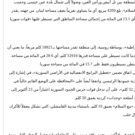
منطقة بين تل أبيض ورأس العين، وصولاً إلى شمال بلدة عين عيسى. وحسب
مصادر، فإن إجمالي المناطق المسيطر عليها في الشهر الأول من «نبع السلام»، بلغ 4200 مربع، أي ما يساوي تقريباً نصف مساحة لبنان. من جهته، يقدر
«المرصد السوري لحقوق الإنسان» مساحة المنطقة بـ4820 كلم مربع، أي 13.1 في المائة من إجمالي مساحة المناطق التي تسيطر عليها «قوات سوريا
ودخلت قوات الحكومة السورية بموجب اتفاق مع «قوات سوريا الديمقراطية»، بوساطة روسية، إلى منطقة تقدر مساحتها بـ18821 كلم مربعاً، ما يعني أن
«قوات سوريا الديمقراطية» فقدت السيطرة على 23641 كلم مربعاً، بعدما كانت تسيطر على مساحة قدرها 52916 كلم، أي 28.6 في المائة من مساحة
ى 15.7 في المائة من مساحة سوريا.
 إلى اتفاق تضمن «تعطيل البرامج الانفصالية في الأراضي السورية»، في إشارة إلى
عمودها الرئيسي. واتفقا أيضاً على «المحافظة على الوضع القائم حالياً في
عملية (نبع السلام) الذي يغطي المنطقة بين تل أبيض ورأس العين بعمق 32 كلم»، على أن تدخل قوات حرس الحدود السورية اعتباراً من 23 أكتوبر إلى
حة «وحدات» كردية بعمق 30 كلم.
بعدها، بدأت دوريات روسية - تركية العمل في غرب وشرق منطقة عملية «نبع السلام» بعمق 10 كلم، باستثناء مدينة القامشلي، التي تشكل معقلاً للأكراد،
ل حلب.
بعد ضغوط داخلية وخارجية، عدلت إدارة ترمب عن قرار الانسحاب الذي اتخذ في 6 أكتوبر، بحيث وافق ترمب على البقاء لحماية حقول النفط والغاز، ومنع