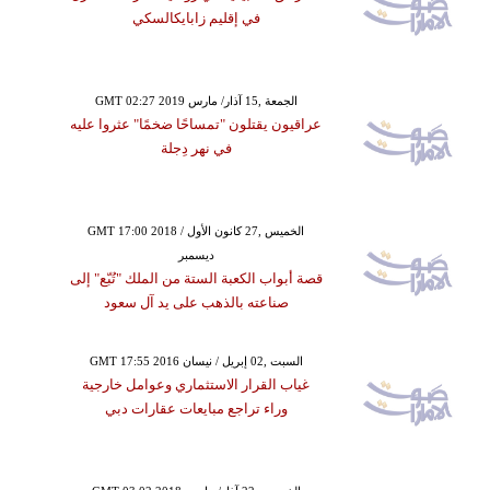
في إقليم زابايكالسكي
GMT 02:27 2019 الجمعة ,15 آذار/ مارس
عراقيون يقتلون "تمساحًا ضخمًا" عثروا عليه
في نهر دِجلة
GMT 17:00 2018 الخميس ,27 كانون الأول /
ديسمبر
قصة أبواب الكعبة الستة من الملك "تُبّع" إلى
صناعته بالذهب على يد آل سعود
GMT 17:55 2016 السبت ,02 إبريل / نيسان
غياب القرار الاستثماري وعوامل خارجية
وراء تراجع مبايعات عقارات دبي