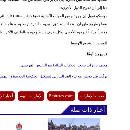
هنا إلى أن تخرج الدول الأخرى».
موسكو تقول إن وجود جميع القوات الأجنبية «مؤقت»، باستثناء تلك ال
بقطع طريق طهران - بغداد - دمشق - بيروت. أنقرة تربط وجودها بـ«ا
مختبراً مركزاً للوجود الأجنبي. وكل طرف يربط وجوده بالطرف الآخر... 
المصدر: الشرق الأوسط
قد يهمك أيضًا
:
محمد بن زايد يبحث العلاقات الثنائية مع الرئيس الفرنسي
ترقّب في تونس مع بدء العد التنازلي لتشكيل الحكومة الجديدة و“النهضة
صوت الإمارات
Emirates voice
الإمارات اليوم
أخبار الإ
أخبار ذات صلة