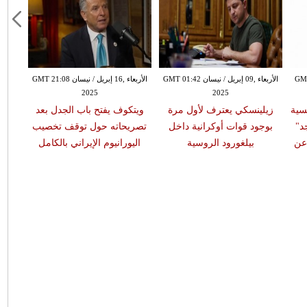
 GMT 23:21
الأربعاء ,09 إبريل / نيسان GMT 01:42
الأربعاء ,16 إبريل / نيسان GMT 21:08
2025
2025
سية
زيلينسكي يعترف لأول مرة
ويتكوف يفتح باب الجدل بعد
د"
بوجود قوات أوكرانية داخل
تصريحاته حول توقف تخصيب
عن
بيلغورود الروسية
اليورانيوم الإيراني بالكامل