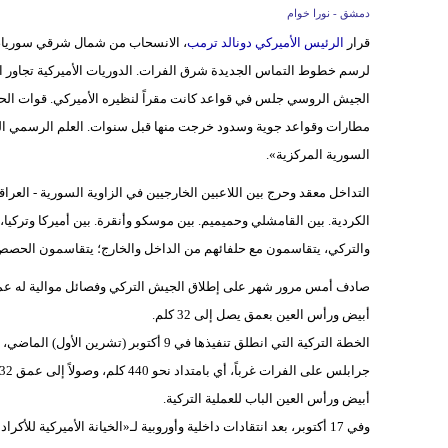
دمشق - نورا خوام
قرار
الرئيس الأميركي دونالد ترمب
، الانسحاب من شمال شرقي سوريا، ث
لرسم خطوط التماس الجديدة شرق الفرات. الدوريات الأميركية تجاور ال
مطارات وقواعد جوية وسدود خرجت منها قبل سنوات. العلم الرسمي ال
السورية المركزية».
التداخل معقد وحرج بين اللاعبين الخارجيين في الزاوية السورية - العرا
الكردية. بين القامشلي وحميميم. بين موسكو وأنقرة. بين أميركا وتركي
والتركي، يتقاسمون مع حلفائهم من الداخل والخارج؛ يتقاسمون الحص
صادف أمس مرور شهر على إطلاق الجيش التركي وفصائل موالية له عملية
أبيض ورأس العين بعمق يصل إلى 32 كلم.
الخطة التركية التي انطلق تنفيذها في 9 أ
أبيض ورأس العين الباب للعملية التركية.
وفي 17 أكتوبر، بعد انتقادات داخلية وأوروبية لـ«الخيانة الأميركية