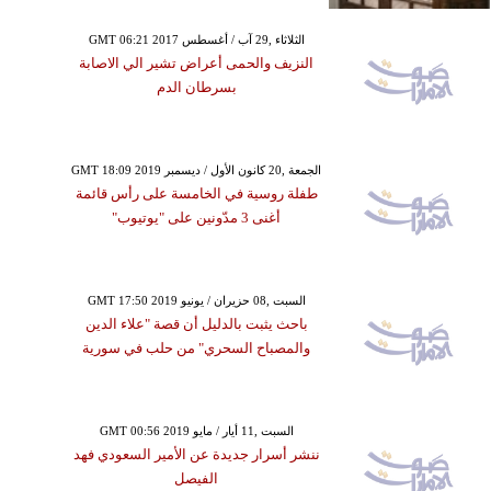
GMT 06:21 2017 الثلاثاء ,29 آب / أغسطس
النزيف والحمى أعراض تشير الي الاصابة
بسرطان الدم
GMT 18:09 2019 الجمعة ,20 كانون الأول / ديسمبر
طفلة روسية في الخامسة على رأس قائمة
أغنى 3 مدّونين على "يوتيوب"
GMT 17:50 2019 السبت ,08 حزيران / يونيو
باحث يثبت بالدليل أن قصة "علاء الدين
والمصباح السحري" من حلب في سورية
GMT 00:56 2019 السبت ,11 أيار / مايو
ننشر أسرار جديدة عن الأمير السعودي فهد
الفيصل