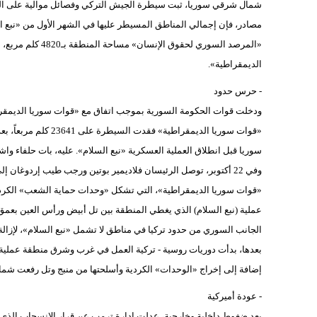
شمال شرقي سوريا، ثبت سيطرة الجيش التركي وفصائل موالية على ال
الديمقراطية».
- حرس حدود
سوريا قبل انطلاق العملية العسكرية «نبع السلام». عليه، بات حلفاء واشنطن يسيطرون فقط عل
وفي 22 أكتوبر، توصل الرئيسان فلاديمير بوتين ورجب طيب إردوغان
«قوات سوريا الديمقراطية»، التي تشكل «وحدات حماية الشعب» الكردية 
الجانب السوري من حدود تركيا في مناطق لا تشمل «نبع السلام»، لإزالة أسل
إضافة إلى إخراج «الوحدات» الكردية وأسلحتها من منبج وتل رفعت شما
- عودة أميركية