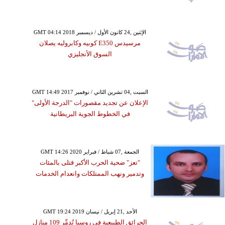
GMT 04:14 2018 الإثنين ,24 كانون الأول / ديسمبر
مرسيدس E350 كوبيه وكابروليه يصلان
السوق الأنجليزي
GMT 14:49 2017 السبت ,04 تشرين الثاني / نوفمبر
الإعلان عن تجديد مقصورات "الدرجة الأولى"
في الخطوط الجوية البريطانية
GMT 14:26 2020 الجمعة ,07 شباط / فبراير
"تعز" ضحية الحرب الأكبر قتلى بالمئات
وتدمير ونهب الممتلكات وانعدام الخدمات
GMT 19:24 2019 الأحد ,21 إبريل / نيسان
الحرائق الطبيعية في روسيا تُدمِّر 109 منازل