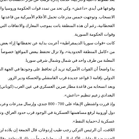
وقوعها في أيدي «داعش». وكي تحد من تمدد قوات الحكومة وروسيا وا
الانسحاب. وتوجهت خمس مدرعات تحمل الأعلام الأميركية من قاعدتها ف
القحطانية، رغم أن هذه المنطقة باتت بموجب المعارك والاتفاقات التي
وقوات الحكومة السورية.
كانت «قوات سوريا الديمقراطية» أعربت بداية عن تحفظاتها إزاء بعض م
من «كامل المنطقة الحدودية»، ولا تزال تحتفظ ببعض المواقع؛ خصوصاً شر
المعلنة من طرف واحد في شمال وشمال شرقي سوريا.
بدا واضحاً أن القوات الأميركية تريد أن تحافظ على وجودها في الجهة ا
الدولي بإقامة 3 قواعد جديدة قرب القامشلي والحسكة ودير الزور.
وبعد انسحابه من قاعدة مطار صرين العسكري في عين العرب (كوباني)، ع
البغدادي زعيم تنظيم «داعش».
وإذ قررت واشنطن الإبقاء على 700 - 800
دول أوروبية لرفع مساهمتها العسكرية في الوجود قرب حدود العراق، 
عسكرية لـ«حماية النفط».
اللافت، أن الرئيس التركي رجب طيب إردوغان، قال الجمعة إن بلاده لن 
الحدود ضد المقاتلين الأكراد إلى أن يرحلوا جميعاً من تلك المنطقة. و