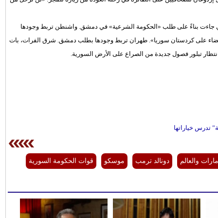
تي جاءت بناءً على طلب «الحكومة الشرعية» في دمشق. واشنطن تربط وجودها
لقضاء على كردستان سوريا». طهران تربط وجودها بطلب دمشق. شرق الفرات، بات
بانتظار تبلور فصول جديدة من الصراع على الأرض السورية.
” تدرس خياراتها
مارات والعالم
دونالد ترمب
موسكو
قوات الحكومة السورية