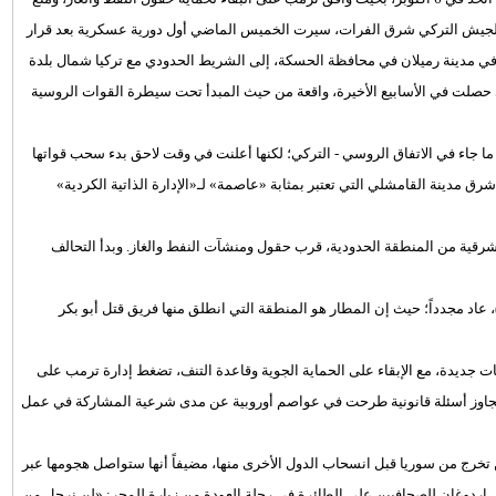
لجيش التركي شرق الفرات، سيرت الخميس الماضي أول دورية عسكرية بعد قرار
ي مدينة رميلان في محافظة الحسكة، إلى الشريط الحدودي مع تركيا شمال بلدة
 حصلت في الأسابيع الأخيرة، واقعة من حيث المبدأ تحت سيطرة القوات الروسية
ا جاء في الاتفاق الروسي - التركي؛ لكنها أعلنت في وقت لاحق بدء سحب قواتها
ق مدينة القامشلي التي تعتبر بمثابة «عاصمة» لـ«الإدارة الذاتية الكردية»
لشرقية من المنطقة الحدودية، قرب حقول ومنشآت النفط والغاز. وبدأ التحالف
اد مجدداً؛ حيث إن المطار هو المنطقة التي انطلق منها فريق قتل أبو بكر
 جندي، وإرسال مدرعات وعربات جديدة، مع الإبقاء على الحماية الجوية وقاعدة التنف، تضغط إدارة ترمب على
وتجاوز أسئلة قانونية طرحت في عواصم أوروبية عن مدى شرعية المشاركة في عمل
تخرج من سوريا قبل انسحاب الدول الأخرى منها، مضيفاً أنها ستواصل هجومها عبر
قال إردوغان للصحافيين على الطائرة في رحلة العودة من زيارة للمجر: «لن نرحل من