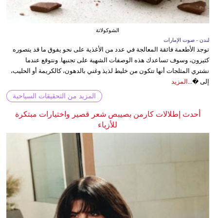
الشوكولاتة
لندن - صوت الإمارات
توجد الأطعمة فائقة المعالجة في عدد من الأغذية على نحو يفوق ما قد يتصوره
كثيرون، وسوف تساعدك هذه الوصفات الشهية على تجنبها. ونتوقع عندما
نشتري المثلجات أنها تتكون من خليط لذيذ وغني بالدهون، كالكريمة أو الحليب،
إلى �...
المزيد
المزيد من التحقيقات السياحية
أحدث إطلالات كارمن بصيبص شعر قصير واختيارات مبتكرة
للأزياء