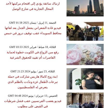
ارتباك سائقة يؤدي إلى اقتحام مركبتها لأحد
المحال التجارية في شارع الوصل
GMT 01:58 2025 الجمعة ,11 إبريل / نيسان
فيديو غادة الشعراني يشعل الجدل بعد لقائها
محافظ السويداء عقب توقيف دروز في حمص
GMT 03:53 2025 الثلاثاء ,18 شباط / فبراير
رفع سن الزواج في الكويت خطوة لحماية
القاصرات أم تقييد للحقوق الشرعية
GMT 21:23 2024 الثلاثاء ,23 تموز / يوليو
ابنة زوج كامالا هاريس شاركت في حملة
تبرعات لأطفال غزة وندّدت بالظلم الذي
يتعرض له الفلسطينيون
GMT 04:48 2024 الخميس ,13 حزيران / يونيو
فيديو يغضب الفرنسيين عقب فشل شرطيات
في القبض على مطلوب