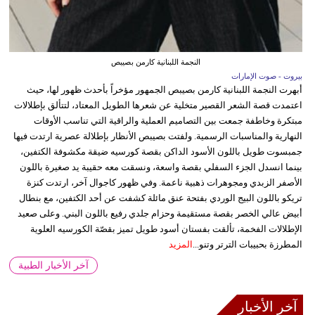
النجمة اللبنانية كارمن بصيبص
بيروت - صوت الإمارات
أبهرت النجمة اللبنانية كارمن بصيبص الجمهور مؤخراً بأحدث ظهور لها، حيث
اعتمدت قصة الشعر القصير متخلية عن شعرها الطويل المعتاد، لتتألق بإطلالات
مبتكرة وخاطفة جمعت بين التصاميم العملية والراقية التي تناسب الأوقات
النهارية والمناسبات الرسمية. ولفتت بصيبص الأنظار بإطلالة عصرية ارتدت فيها
جمبسوت طويل باللون الأسود الداكن بقصة كورسيه ضيقة مكشوفة الكتفين،
بينما انسدل الجزء السفلي بقصة واسعة، ونسقت معه حقيبة يد صغيرة باللون
الأصفر الزبدي ومجوهرات ذهبية ناعمة. وفي ظهور كاجوال آخر، ارتدت كنزة
تريكو باللون البيج الوردي بفتحة عنق مائلة كشفت عن أحد الكتفين، مع بنطال
أبيض عالي الخصر بقصة مستقيمة وحزام جلدي رفيع باللون البني. وعلى صعيد
الإطلالات الفخمة، تألقت بفستان أسود طويل تميز بقصّة الكورسيه العلوية
المطرزة بحبيبات الترتر وتنو...
المزيد
آخر الأخبار الطبية
آخر الأخبار