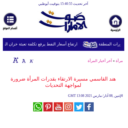
آخر تحديث 15:40:55 بتوقيت أبوظبي
الرئيسية
أخبارعاجلة
رياضة
ثقافة
طورات المنطقة
ارتفاع أسعار النفط يرفع تكلفة تعبئة خزان الديزل في بريطانيا إل
إقتصاد
مرأة
»
آخر أخبار المرأة
فن
وموسيقى
هند القاسمي مسيرة الارتقاء بقدرات المرأة ضرورة
لمواجهة التحديات
أزياء
13:08 2021 الإثنين ,08 آذار/ مارس
GMT
صحة
وتغذية
سياحة