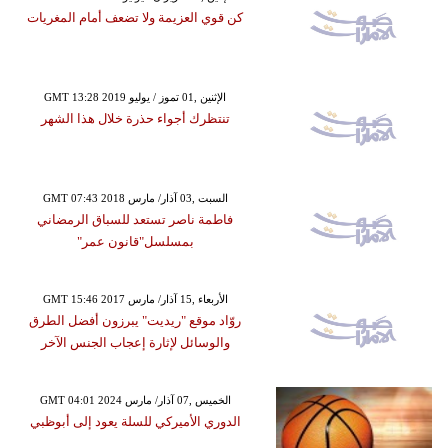
كن قوي العزيمة ولا تضعف أمام المغريات
GMT 13:28 2019 الإثنين ,01 تموز / يوليو
تنتظرك أجواء حذرة خلال هذا الشهر
GMT 07:43 2018 السبت ,03 آذار/ مارس
فاطمة ناصر تستعد للسباق الرمضاني
بمسلسل"قانون عمر"
GMT 15:46 2017 الأربعاء ,15 آذار/ مارس
روّاد موقع "ريديت" يبرزون أفضل الطرق
والوسائل لإثارة إعجاب الجنس الآخر
GMT 04:01 2024 الخميس ,07 آذار/ مارس
الدوري الأميركي للسلة يعود إلى أبوظبي