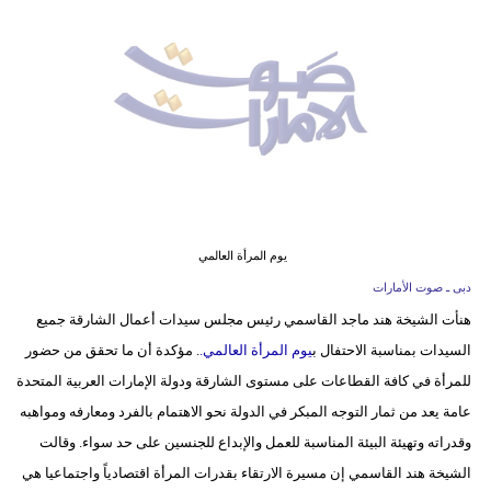
وسفر
ديكور
أخبار
إعلام
تعليم
مرأة
يوم المرأة العالمي
دبى ـ صوت الأمارات
أزياء
هنأت الشيخة هند ماجد القاسمي رئيس مجلس سيدات أعمال الشارقة جميع
إسلامية
السيدات بمناسبة الاحتفال ب
يوم المرأة العالمي.
. مؤكدة أن ما تحقق من حضور
علوم
للمرأة في كافة القطاعات على مستوى الشارقة ودولة الإمارات العربية المتحدة
وتكنولوجيا
عامة يعد من ثمار التوجه المبكر في الدولة نحو الاهتمام بالفرد ومعارفه ومواهبه
وقدراته وتهيئة البيئة المناسبة للعمل والإبداع للجنسين على حد سواء. وقالت
بيئة
الشيخة هند القاسمي إن مسيرة الارتقاء بقدرات المرأة اقتصادياً واجتماعيا هي