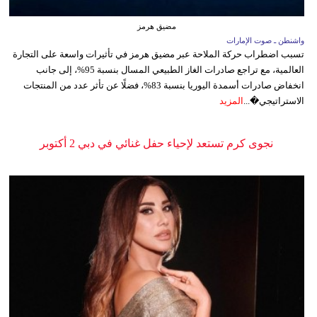
مضيق هرمز
واشنطن ـ صوت الإمارات
تسبب اضطراب حركة الملاحة عبر مضيق هرمز في تأثيرات واسعة على التجارة
العالمية، مع تراجع صادرات الغاز الطبيعي المسال بنسبة 95%، إلى جانب
انخفاض صادرات أسمدة اليوريا بنسبة 83%، فضلًا عن تأثر عدد من المنتجات
الاستراتيجي�...
المزيد
نجوى كرم تستعد لإحياء حفل غنائي في دبي 2 أكتوبر