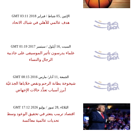
GMT 03:11 2018 الإثنين ,05 شباط / فبراير
هدف عالمي للأهلي في شباك الاتحاد
GMT 01:19 2017 السبت ,16 أيلول / سبتمبر
علماء يدرسون تأثير الموسيقى على جاذبية
الرجال والنساء
GMT 08:15 2016 الجمعة ,11 آذار/ مارس
شيخوخة بطانة الرحم ونقص خلاياها الجذعيّة
أبرز أسباب تعدُّد حالات الإجهاض
GMT 17:12 2026 الثلاثاء ,28 تموز / يوليو
اقتصاد ترمب يتعثر في تحقيق الوعود وسط
تحديات عالمية معاكسة