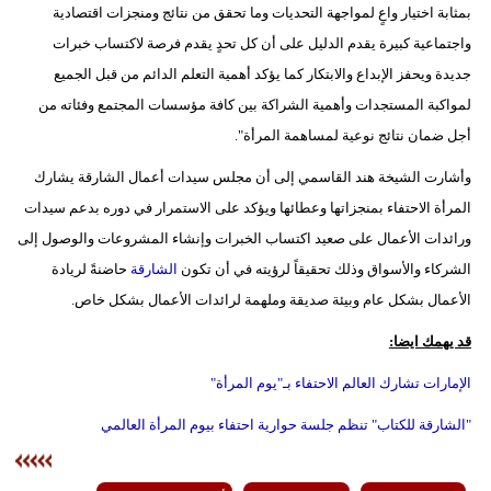
بمثابة اختيار واعٍ لمواجهة التحديات وما تحقق من نتائج ومنجزات اقتصادية
مدوَّنات
واجتماعية كبيرة يقدم الدليل على أن كل تحدٍ يقدم فرصة لاكتساب خبرات
أبراج
جديدة ويحفز الإبداع والابتكار كما يؤكد أهمية التعلم الدائم من قبل الجميع
لمواكبة المستجدات وأهمية الشراكة بين كافة مؤسسات المجتمع وفئاته من
فيديو
أجل ضمان نتائج نوعية لمساهمة المرأة".
سيارات
وأشارت الشيخة هند القاسمي إلى أن مجلس سيدات أعمال الشارقة يشارك
المرأة الاحتفاء بمنجزاتها وعطائها ويؤكد على الاستمرار في دوره بدعم سيدات
ورائدات الأعمال على صعيد اكتساب الخبرات وإنشاء المشروعات والوصول إلى
الشركاء والأسواق وذلك تحقيقاً لرؤيته في أن تكون
الشارقة
حاضنةً لريادة
الأعمال بشكل عام وبيئة صديقة وملهمة لرائدات الأعمال بشكل خاص.
قد يهمك ايضا:
الإمارات تشارك العالم الاحتفاء بـ"يوم المرأة"
"الشارقة للكتاب" تنظم جلسة حوارية احتفاء بيوم المرأة العالمي