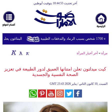
آخر تحديث 18:44:55 بتوقيت أبوظبي
الرئيسية
أخبارعاجلة
رياضة
ثقافة
ينية
البنتاغون يعلن مرا
إقتصاد
مرأة
»
آخر أخبار المرأة
فن
وموسيقى
كيت ميدلتون تعلن امتنانها العميق لدور الطبيعة في تعزيز
الصحة النفسية والجسدية
أزياء
23:43 2026 السبت ,10 كانون الثاني / يناير
GMT
صحة
وتغذية
سياحة