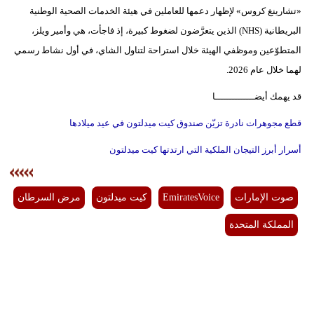
«تشارينغ كروس» لإظهار دعمها للعاملين في هيئة الخدمات الصحية الوطنية
البريطانية (NHS) الذين يتعرَّضون لضغوط كبيرة، إذ فاجأت، هي وأمير ويلز،
المتطوّعين وموظفي الهيئة خلال استراحة لتناول الشاي، في أول نشاط رسمي
لهما خلال عام 2026.
قد يهمك أيضــــــــــــــا
قطع مجوهرات نادرة تزيّن صندوق كيت ميدلتون في عيد ميلادها
أسرار أبرز التيجان الملكية التي ارتدتها كيت ميدلتون
صوت الإمارات
EmiratesVoice
كيت ميدلتون
مرض السرطان
المملكة المتحدة