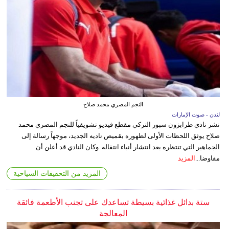
النجم المصري محمد صلاح
لندن - صوت الإمارات
نشر نادي طرابزون سبور التركي مقطع فيديو تشويقياً للنجم المصري محمد
صلاح يوثق اللحظات الأولى لظهوره بقميص ناديه الجديد، موجهاً رسالة إلى
الجماهير التي تنتظره بعد انتشار أنباء انتقاله. وكان النادي قد أعلن أن
مفاوضا...
المزيد
المزيد من التحقيقات السياحية
ستة بدائل غذائية بسيطة تساعدك على تجنب الأطعمة فائقة
المعالجة