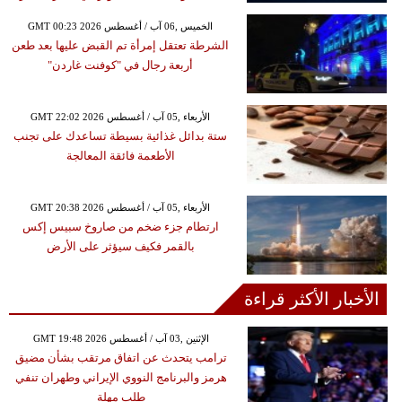
GMT 00:23 2026 الخميس ,06 آب / أغسطس
الشرطة تعتقل إمرأة تم القبض عليها بعد طعن
أربعة رجال في "كوفنت غاردن"
GMT 22:02 2026 الأربعاء ,05 آب / أغسطس
ستة بدائل غذائية بسيطة تساعدك على تجنب
الأطعمة فائقة المعالجة
GMT 20:38 2026 الأربعاء ,05 آب / أغسطس
ارتطام جزء ضخم من صاروخ سبيس إكس
بالقمر فكيف سيؤثر على الأرض
الأخبار الأكثر قراءة
GMT 19:48 2026 الإثنين ,03 آب / أغسطس
ترامب يتحدث عن اتفاق مرتقب بشأن مضيق
هرمز والبرنامج النووي الإيراني وطهران تنفي
طلب مهلة