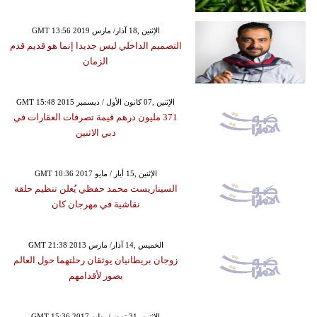
GMT 13:56 2019 الإثنين ,18 آذار/ مارس
التصميم الداخلي ليس جديدا إنما هو قديم قدم
الزمان
GMT 15:48 2015 الإثنين ,07 كانون الأول / ديسمبر
371 مليون درهم قيمة تصرفات العقارات في
دبي الاثنين
GMT 10:36 2017 الإثنين ,15 أيار / مايو
السيناريست محمد حفظي يُعلن تنظيم حلقة
نقاشية في مهرجان كان
GMT 21:38 2013 الخميس ,14 آذار/ مارس
زوجان بريطانيان يوثقان رحلتهما حول العالم
بصور لأقدامهم
GMT 15:36 2017 الإثنين ,31 تموز / يوليو