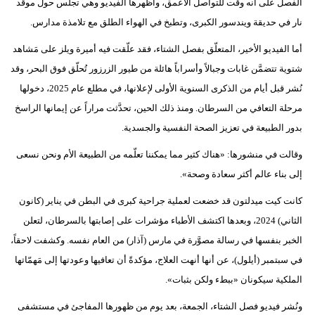
الفصل على أنه وقت للتواصل الأعمق، وأظهرها الفيديو وهي تجلس حول موقد
نار في حديقة ويندسور الكبرى، وتطبخ في الهواء الطلق مع تلامذة مدارس.
أما الفيديو الأخير، المتعلّق بفصل الشتاء، فقد علّقت فيه أميرة ويلز على مَشاهد
شتوية تتضمَّن غابات وجبالاً وأسراباً هائلة من طيور الزرزور تُحلّق فوق البحر، وقد
نُشر قبل أيام من الذكرى السنوية الأولى لإعلانها، في مطلع عام 2025، دخولها
مرحلة التعافي من السرطان. ومنذ ذلك الحين، تحدَّثت مراراً عن إيمانها الراسخ
بدور الطبيعة في تعزيز الصحة النفسية والجسدية.
وقالت في منشورها: «هناك كثير مما يمكننا تعلّمه من الطبيعة الأم ونحن نسعى
إلى بناء عالم أكثر سعادة وصحة».
كانت كيت ميدلتون قد خضعت لعملية جراحية كبرى في البطن في يناير (كانون
الثاني) 2024، وبعدها اكتشف الأطباء مؤشرات على إصابتها بالسرطان، لتعلن
الخبر بنفسها في رسالة مصوَّرة في مارس (آذار) من العام نفسه. وكشفت لاحقاً،
في سبتمبر (أيلول)، عن أنها أنهت العلاج، مؤكدةً أن تعافيها وعودتها إلى مَهمّاتها
الملكية سيكونان «ببطء ولكن بثبات».
ونُشر فيديو فصل الشتاء، الجمعة، بعد يوم من ظهورها المفاجئ في مستشفى