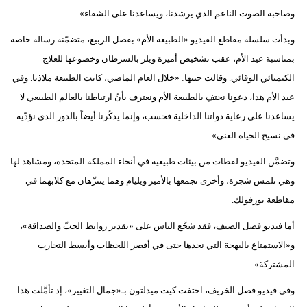
وصاحبة الصوت الناعم الذي يرشدنا، ويساعدنا على الشفاء».
وبدأت سلسلة مقاطع الفيديو «الطبيعة الأم» بفصل الربيع، متضمّنة رسالة خاصة
بمناسبة عيد الأم، عقب تشخيص أميرة ويلز بالسرطان وخضوعها للعلاج
الكيميائي الوقائي. وقالت حينها: «خلال العام الماضي، كانت الطبيعة ملاذنا. وفي
عيد الأم هذا، دعونا نحتفِ بالطبيعة الأم ونعترف بأنّ ارتباطنا بالعالم الطبيعي لا
يساعدنا على رعاية ذواتنا الداخلية فحسب، وإنما يذكّرنا أيضاً بالدور الذي نؤدّيه
في نسيج الحياة الغني».
وتضمَّن الفيديو لقطات من بيئات طبيعية في أنحاء المملكة المتحدة، ومشاهد لها
وهي تلمس شجرة، وأخرى تجمعها بالأمير ويليام وهما يتنزّهان مع كلابهما في
مقاطعة نورفولك.
أما فيديو فصل الصيف، فقد شجَّع الناس على «تقدير روابط الحبّ والصداقة»،
و«الاستمتاع بالبهجة التي نجدها حتى في أقصر اللحظات وأبسط التجارب
المشتركة».
وفي فيديو فصل الخريف، احتفت كيت ميدلتون بـ«جمال التغيير»، إذ تأمَّلت هذا