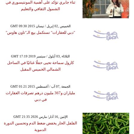
ثناء جابري تؤكد على أهمية المونتيسوري في
الشمول الثقافي والتعليم
GMT 09:30 2015 الخميس ,02 إبريل / نيسان
"دبي للعقارات" تستكمل بيع الـ"تاون هاوس"
GMT 17:19 2019 الثلاثاء ,03 أيلول / سبتمبر
كارول سماحة تحيى حفلًا غنائيًا في الساحل
الشمالي الخميس المقبل
GMT 01:21 2015 الجمعة ,07 آب / أغسطس
ملياران و367 مليون درهم تصرفات العقارات
في دبي
GMT 21:35 2026 الإثنين ,16 آذار/ مارس
الفلفل الحار يخفض ضغط الدم وتحسين الدورة
الدموية