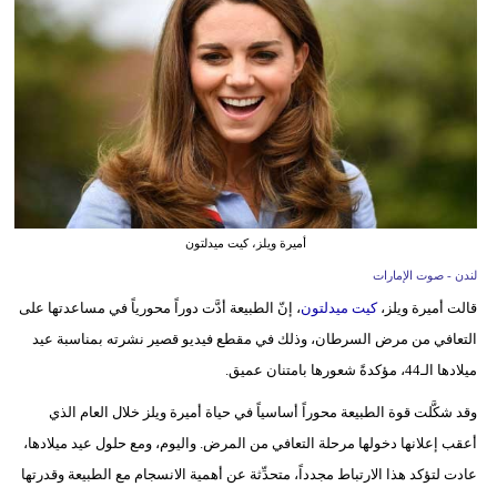
وسفر
ديكور
أخبار
إعلام
تعليم
أميرة ويلز، كيت ميدلتون
مرأة
لندن - صوت الإمارات
أزياء
قالت أميرة ويلز،
كيت ميدلتون
، إنّ الطبيعة أدَّت دوراً محورياً في مساعدتها على
إسلامية
التعافي من مرض السرطان، وذلك في مقطع فيديو قصير نشرته بمناسبة عيد
ميلادها الـ44، مؤكدةً شعورها بامتنان عميق.
علوم
وتكنولوجيا
وقد شكَّلت قوة الطبيعة محوراً أساسياً في حياة أميرة ويلز خلال العام الذي
أعقب إعلانها دخولها مرحلة التعافي من المرض. واليوم، ومع حلول عيد ميلادها،
بيئة
عادت لتؤكد هذا الارتباط مجدداً، متحدِّثة عن أهمية الانسجام مع الطبيعة وقدرتها