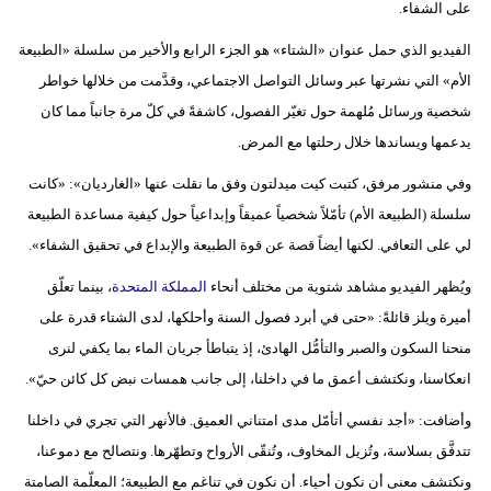
على الشفاء.
مدوَّنات
الفيديو الذي حمل عنوان «الشتاء» هو الجزء الرابع والأخير من سلسلة «الطبيعة
أبراج
الأم» التي نشرتها عبر وسائل التواصل الاجتماعي، وقدَّمت من خلالها خواطر
فيديو
شخصية ورسائل مُلهمة حول تغيّر الفصول، كاشفةً في كلّ مرة جانباً مما كان
يدعمها ويساندها خلال رحلتها مع المرض.
سيارات
وفي منشور مرفق، كتبت كيت ميدلتون وفق ما نقلت عنها «الغارديان»: «كانت
سلسلة (الطبيعة الأم) تأمّلاً شخصياً عميقاً وإبداعياً حول كيفية مساعدة الطبيعة
لي على التعافي. لكنها أيضاً قصة عن قوة الطبيعة والإبداع في تحقيق الشفاء».
ويُظهر الفيديو مشاهد شتوية من مختلف أنحاء
المملكة المتحدة
، بينما تعلّق
أميرة ويلز قائلةً: «حتى في أبرد فصول السنة وأحلكها، لدى الشتاء قدرة على
منحنا السكون والصبر والتأمُّل الهادئ، إذ يتباطأ جريان الماء بما يكفي لنرى
انعكاسنا، ونكتشف أعمق ما في داخلنا، إلى جانب همسات نبض كل كائن حيّ».
وأضافت: «أجد نفسي أتأمّل مدى امتناني العميق. فالأنهر التي تجري في داخلنا
تتدفَّق بسلاسة، وتُزيل المخاوف، وتُنقّى الأرواح وتطهّرها. ونتصالح مع دموعنا،
ونكتشف معنى أن نكون أحياء. أن نكون في تناغم مع الطبيعة؛ المعلّمة الصامتة