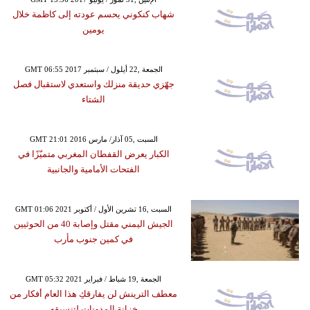
شهاب كنكوني يحسم عودته إلى كاظمة خلال
يومين
GMT 06:55 2017 الجمعة ,22 أيلول / سبتمبر
جهّزي حديقة منزلك واستعدي لاستقبال فصل
الشتاء
GMT 21:01 2016 السبت ,05 آذار/ مارس
الكبار يعرض القفطان المغربي متميّزًا في
الفتحات الأمامية والجانبية
GMT 01:06 2021 السبت ,16 تشرين الأول / أكتوبر
الجيش اليمني مقتل وإصابة 40 من الحوثيين
في كمين جنوب مأرب
GMT 05:32 2021 الجمعة ,19 شباط / فبراير
معطف الترينش لن يفارقكِ هذا العام أفكار من
خزانة المدونات لتنسيقه