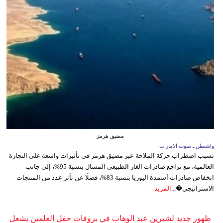
مضيق هرمز
واشنطن ـ صوت الإمارات
تسبب اضطراب حركة الملاحة عبر مضيق هرمز في تأثيرات واسعة على التجارة
العالمية، مع تراجع صادرات الغاز الطبيعي المسال بنسبة 95%، إلى جانب
انخفاض صادرات أسمدة اليوريا بنسبة 83%، فضلًا عن تأثر عدد من المنتجات
الاستراتيجي�...
المزيد
ظهور جديد لشيرين عبد الوهاب في بروفات حفل العلمين يشعل