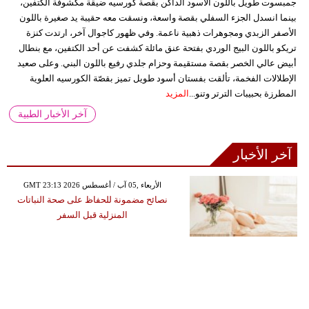
جمبسوت طويل باللون الأسود الداكن بقصة كورسيه ضيقة مكشوفة الكتفين،
بينما انسدل الجزء السفلي بقصة واسعة، ونسقت معه حقيبة يد صغيرة باللون
الأصفر الزبدي ومجوهرات ذهبية ناعمة. وفي ظهور كاجوال آخر، ارتدت كنزة
تريكو باللون البيج الوردي بفتحة عنق مائلة كشفت عن أحد الكتفين، مع بنطال
أبيض عالي الخصر بقصة مستقيمة وحزام جلدي رفيع باللون البني. وعلى صعيد
الإطلالات الفخمة، تألقت بفستان أسود طويل تميز بقصّة الكورسيه العلوية
المطرزة بحبيبات الترتر وتنو...
المزيد
آخر الأخبار الطبية
آخر الأخبار
GMT 23:13 2026 الأربعاء ,05 آب / أغسطس
نصائح مضمونة للحفاظ على صحة النباتات
المنزلية قبل السفر