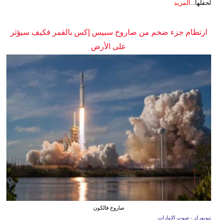
لحفلها...
المزيد
ارتطام جزء ضخم من صاروخ سبيس إكس بالقمر فكيف سيؤثر
على الأرض
صاروخ فالكون
نيويورك - صوت الإمارات